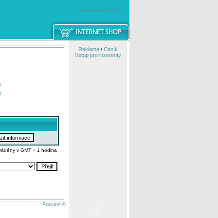
windowsmobile.cz
Reklama
/
Ceník
Vstup pro inzerenty
e
í
váděny v GMT + 1 hodina
Forums ©