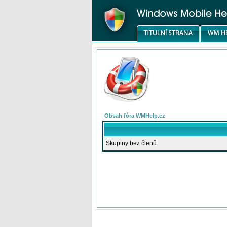
Obsah fóra WMHelp.cz
Skupiny bez členů