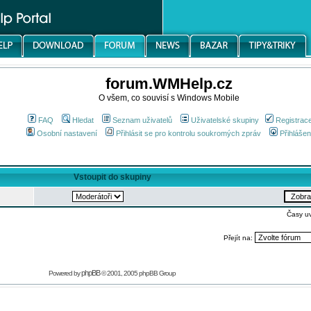
forum.WMHelp.cz
O všem, co souvisí s Windows Mobile
FAQ
Hledat
Seznam uživatelů
Uživatelské skupiny
Registrac
Osobní nastavení
Přihlásit se pro kontrolu soukromých zpráv
Přihlášen
Vstoupit do skupiny
Časy u
Přejít na:
phpBB
Powered by
© 2001, 2005 phpBB Group