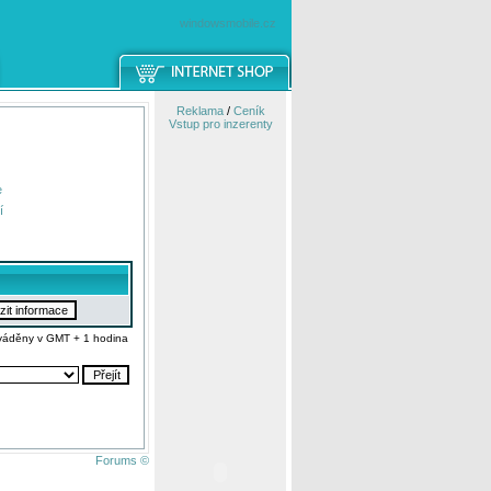
windowsmobile.cz
Reklama
/
Ceník
Vstup pro inzerenty
e
í
váděny v GMT + 1 hodina
Forums ©