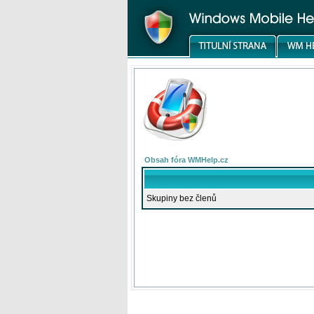
Obsah fóra WMHelp.cz
Skupiny bez členů