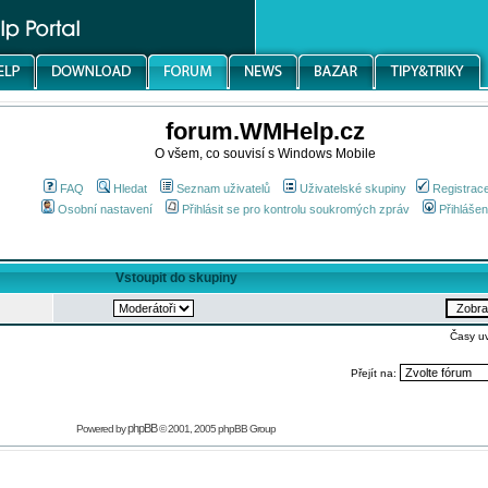
forum.WMHelp.cz
O všem, co souvisí s Windows Mobile
FAQ
Hledat
Seznam uživatelů
Uživatelské skupiny
Registrac
Osobní nastavení
Přihlásit se pro kontrolu soukromých zpráv
Přihlášen
Vstoupit do skupiny
Časy u
Přejít na:
phpBB
Powered by
© 2001, 2005 phpBB Group