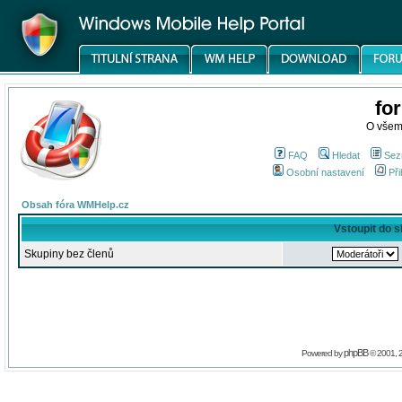
fo
O všem
FAQ
Hledat
Sez
Osobní nastavení
Při
Obsah fóra WMHelp.cz
Vstoupit do 
Skupiny bez členů
phpBB
Powered by
© 2001, 