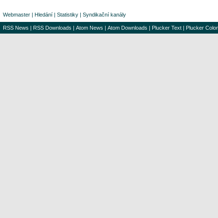
Webmaster
|
Hledání
|
Statistiky
|
Syndikační kanály
RSS News
|
RSS Downloads
|
Atom News
|
Atom Downloads
|
Plucker Text
|
Plucker Color