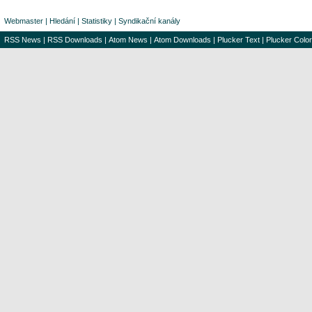
Webmaster
|
Hledání
|
Statistiky
|
Syndikační kanály
RSS News
|
RSS Downloads
|
Atom News
|
Atom Downloads
|
Plucker Text
|
Plucker Color