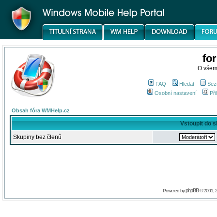
fo
O všem
FAQ
Hledat
Sez
Osobní nastavení
Při
Obsah fóra WMHelp.cz
Vstoupit do 
Skupiny bez členů
phpBB
Powered by
© 2001, 