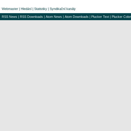
Webmaster
|
Hledání
|
Statistiky
|
Syndikační kanály
RSS News
|
RSS Downloads
|
Atom News
|
Atom Downloads
|
Plucker Text
|
Plucker Color