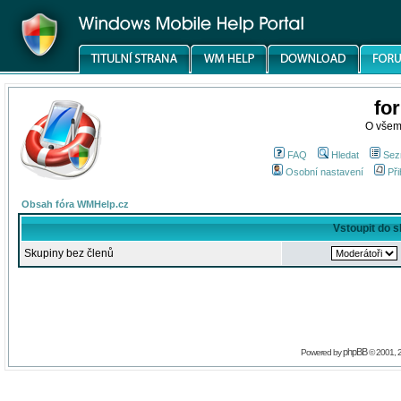
fo
O všem
FAQ
Hledat
Sez
Osobní nastavení
Při
Obsah fóra WMHelp.cz
Vstoupit do 
Skupiny bez členů
phpBB
Powered by
© 2001, 