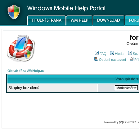
fo
O všem
FAQ
Hledat
Sez
Osobní nastavení
Při
Obsah fóra WMHelp.cz
Vstoupit do 
Skupiny bez členů
phpBB
Powered by
© 2001, 