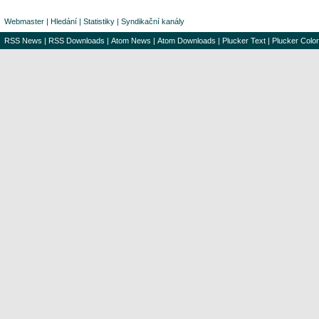
Webmaster
|
Hledání
|
Statistiky
|
Syndikační kanály
RSS News
|
RSS Downloads
|
Atom News
|
Atom Downloads
|
Plucker Text
|
Plucker Color