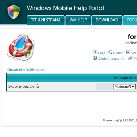
fo
O všem
FAQ
Hledat
Sez
Osobní nastavení
Při
Obsah fóra WMHelp.cz
Vstoupit do 
Skupiny bez členů
phpBB
Powered by
© 2001, 