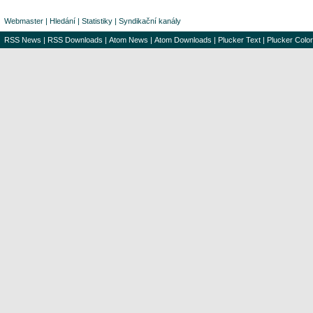
Webmaster
|
Hledání
|
Statistiky
|
Syndikační kanály
RSS News
|
RSS Downloads
|
Atom News
|
Atom Downloads
|
Plucker Text
|
Plucker Color