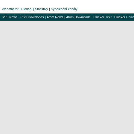
Webmaster
|
Hledání
|
Statistiky
|
Syndikační kanály
RSS News
|
RSS Downloads
|
Atom News
|
Atom Downloads
|
Plucker Text
|
Plucker Color