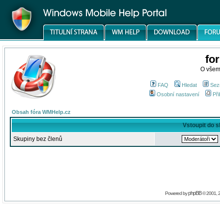
fo
O všem
FAQ
Hledat
Sez
Osobní nastavení
Při
Obsah fóra WMHelp.cz
Vstoupit do 
Skupiny bez členů
phpBB
Powered by
© 2001, 