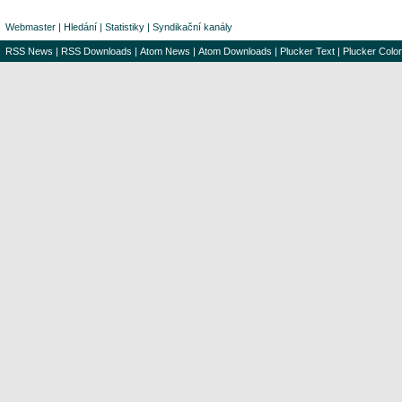
Webmaster
|
Hledání
|
Statistiky
|
Syndikační kanály
RSS News
|
RSS Downloads
|
Atom News
|
Atom Downloads
|
Plucker Text
|
Plucker Color