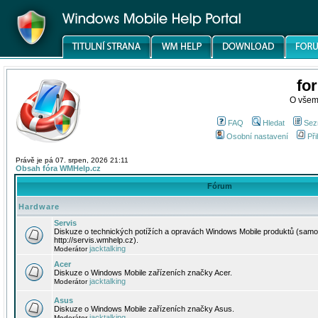
fo
O všem
FAQ
Hledat
Sez
Osobní nastavení
Při
Právě je pá 07. srpen, 2026 21:11
Obsah fóra WMHelp.cz
Fórum
Hardware
Servis
Diskuze o technických potížích a opravách Windows Mobile produktů (samo
http://servis.wmhelp.cz).
jacktalking
Moderátor
Acer
Diskuze o Windows Mobile zařízeních značky Acer.
jacktalking
Moderátor
Asus
Diskuze o Windows Mobile zařízeních značky Asus.
jacktalking
Moderátor