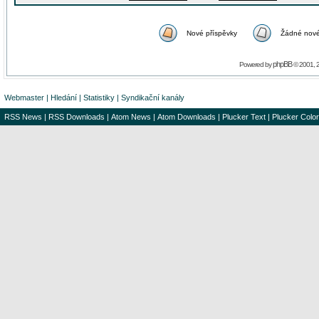
Nové příspěvky
Žádné nové
phpBB
Powered by
© 2001, 
Webmaster
|
Hledání
|
Statistiky
|
Syndikační kanály
RSS News
|
RSS Downloads
|
Atom News
|
Atom Downloads
|
Plucker Text
|
Plucker Color