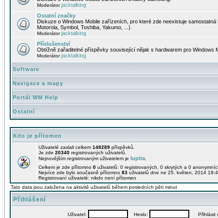
jacktalking
Moderátor
Ostatní značky
Diskuze o Windows Mobile zařízeních, pro které zde neexistuje samostatná 
Motorola, Symbol, Toshiba, Yakumo, ...).
jacktalking
Moderátor
Příslušenství
Obtížně zařaditelné příspěvky související nějak s hardwarem pro Windows M
jacktalking
Moderátor
Software
Navigace a mapy
Portál WM Help
Ostatní
Kdo je přítomen
Uživatelé zaslali celkem
148289
příspěvků.
Je zde
20340
registrovaných uživatelů.
lupita
Nejnovějším registrovaným uživatelem je
.
Celkem je zde přítomno
0
uživatelů: 0 registrovaných, 0 skrytých a 0 anonymní
Nejvíce zde bylo současně přítomno
83
uživatelů dne ne 25. květen, 2014 19:4
Registrovaní uživatelé: nikdo není přítomen
Tato data jsou založena na aktivitě uživatelů během posledních pěti minut
Přihlášení
Uživatel:
Heslo:
Přihlásit m