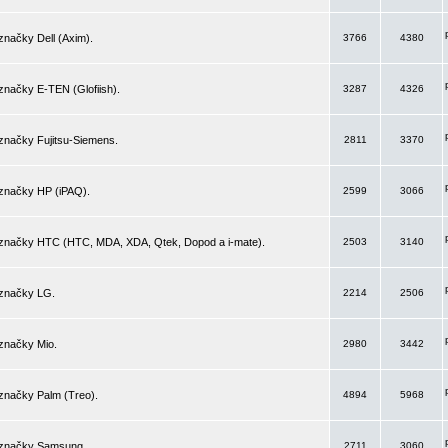
značky Dell (Axim).
3766
4380
značky E-TEN (Glofiish).
3287
4326
značky Fujitsu-Siemens.
2811
3370
 značky HP (iPAQ).
2599
3066
 značky HTC (HTC, MDA, XDA, Qtek, Dopod a i-mate).
2503
3140
 značky LG.
2214
2506
značky Mio.
2980
3442
značky Palm (Treo).
4894
5968
 značky Samsung.
2711
3060