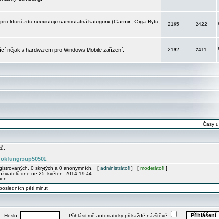
pro které zde neexistuje samostatná kategorie (Garmin, Giga-Byte,
2165
2422
).
jící nějak s hardwarem pro Windows Mobile zařízení.
2192
2411
Časy u
ků.
okfungroup50501
e
.
egistrovaných, 0 skrytých a 0 anonymních. [
administrátoři
] [
moderátoři
]
uživatelů dne ne 25. květen, 2014 19:44.
men
posledních pěti minut
Heslo:
Přihlásit mě automaticky při každé návštěvě