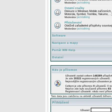
jacktalking
Moderátor
Ostatní značky
Diskuze o Windows Mobile zařízeních, 
Motorola, Symbol, Toshiba, Yakumo, ...
jacktalking
Moderátor
Příslušenství
Obtížně zařaditelné příspěvky souvise
jacktalking
Moderátor
Software
Navigace a mapy
Portál WM Help
Ostatní
Kdo je přítomen
Uživatelé zaslali celkem
148289
příspěv
Je zde
20322
registrovaných uživatelů.
Nejnovějším registrovaným uživatelem j
Celkem je zde přítomno
0
uživatelů: 0 r
Nejvíce zde bylo současně přítomno
83
Registrovaní uživatelé: nikdo není příto
Tato data jsou založena na aktivitě uživatelů během 
Přihlášení
Uživatel: