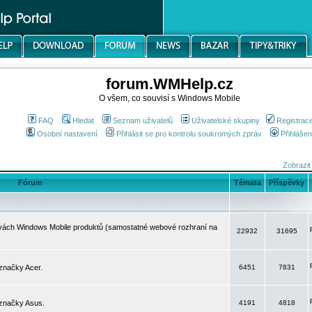
forum.WMHelp.cz
O všem, co souvisí s Windows Mobile
FAQ
Hledat
Seznam uživatelů
Uživatelské skupiny
Registrac
Osobní nastavení
Přihlásit se pro kontrolu soukromých zpráv
Přihlášen
Zobrazit
Fórum
Témata
Příspěvky
avách Windows Mobile produktů (samostatné webové rozhraní na
22932
31695
značky Acer.
6451
7831
 značky Asus.
4191
4818