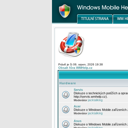
Právě je čt 06. srpen, 2026 19:38
Obsah fóra WMHelp.cz
Hardware
Servis
Diskuze o technických potížích a opr
http://servis.wmhelp.cz).
jacktalking
Moderátor
Acer
Diskuze o Windows Mobile zařízeních 
jacktalking
Moderátor
Asus
Diskuze o Windows Mobile zařízeních
jacktalking
Moderátor