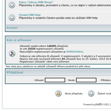
Sekce "eShop (WM Shop)"
Připomínky k obsahu, provedení a všemu, co se objeví v našem elektronic
Ostatní WM Help
Připomínky k ostatním částem portálu nebo ke službám WM Help.
Ostatní
Kdo je přítomen
Uživatelé zaslali celkem
148289
příspěvků.
Je zde
20329
registrovaných uživatelů.
linkhitclubcc
Nejnovějším registrovaným uživatelem je
.
Celkem je zde přítomno
0
uživatelů: 0 registrovaných, 0 skrytých a 0 anonymní
Nejvíce zde bylo současně přítomno
83
uživatelů dne ne 25. květen, 2014 19:4
Registrovaní uživatelé: nikdo není přítomen
Tato data jsou založena na aktivitě uživatelů během posledních pěti minut
Přihlášení
Uživatel:
Heslo:
Přihlásit m
Nové příspěvky
Žádné nové
phpBB
Powered by
© 2001, 