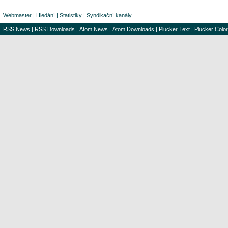
Webmaster
|
Hledání
|
Statistiky
|
Syndikační kanály
RSS News
|
RSS Downloads
|
Atom News
|
Atom Downloads
|
Plucker Text
|
Plucker Color