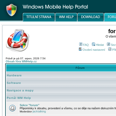
fo
O všem
FAQ
Hledat
Sez
Osobní nastavení
Při
Právě je pá 07. srpen, 2026 7:54
Obsah fóra WMHelp.cz
Fórum
Hardware
Software
Navigace a mapy
Portál WM Help
Sekce "forum"
Připomínky k obsahu, provedení a všemu, co se děje na našem diskuzním f
jacktalking
Moderátor