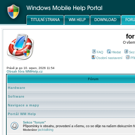
fo
O všem
FAQ
Hledat
Sez
Osobní nastavení
Při
Právě je po 10. srpen, 2026 11:54
Obsah fóra WMHelp.cz
Fórum
Hardware
Software
Navigace a mapy
Portál WM Help
Sekce "forum"
Připomínky k obsahu, provedení a všemu, co se děje na našem diskuzním f
jacktalking
Moderátor