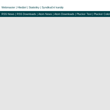
Webmaster
|
Hledání
|
Statistiky
|
Syndikační kanály
RSS News
|
RSS Downloads
|
Atom News
|
Atom Downloads
|
Plucker Text
|
Plucker Color