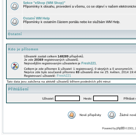
Sekce "eShop (WM Shop)"
Připomínky k obsahu, provedení a všemu, co se objeví v našem elektronic
Ostatní WM Help
Připomínky k ostatním částem portálu nebo ke službám WM Help.
Ostatní
Kdo je přítomen
Uživatelé zaslali celkem
148289
příspěvků.
Je zde
20369
registrovaných uživatelů.
Fresh221
Nejnovějším registrovaným uživatelem je
.
Celkem je zde přítomen
1
uživatel: 1 registrovaný, 0 skrytých a 0 anonymních.
Nejvíce zde bylo současně přítomno
83
uživatelů dne ne 25. květen, 2014 19:4
Fresh221
Registrovaní uživatelé:
Tato data jsou založena na aktivitě uživatelů během posledních pěti minut
Přihlášení
Uživatel:
Heslo:
Přihlásit m
Nové příspěvky
Žádné nové
phpBB
Powered by
© 2001, 