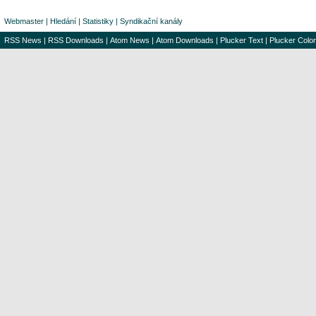
Webmaster
|
Hledání
|
Statistiky
|
Syndikační kanály
RSS News
|
RSS Downloads
|
Atom News
|
Atom Downloads
|
Plucker Text
|
Plucker Color