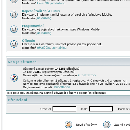
EiFeL96
jacktalking
Moderátoři
,
Kapesní zařízení & Linux
Diskuze o implementaci Linuxu na přístrojích s Windows Mobile.
jacktalking
Moderátor
Programování
Diskuze o vývojářských aktivitách pro Windows Mobile.
jacktalking
Moderátor
Offtopic
Chcete-li si s ostatními uživateli prostě jen tak popovídat...
cHaOOs
jacktalking
Moderátoři
,
Kdo je přítomen
Uživatelé zaslali celkem
148289
příspěvků.
Je zde
20350
registrovaných uživatelů.
kubettattoo
Nejnovějším registrovaným uživatelem je
.
Celkem je zde přítomen
1
uživatel: 1 registrovaný, 0 skrytých a 0 anonymních.
Nejvíce zde bylo současně přítomno
83
uživatelů dne ne 25. květen, 2014 19:4
kubettattoo
Registrovaní uživatelé:
Tato data jsou založena na aktivitě uživatelů během posledních pěti minut
Přihlášení
Uživatel:
Heslo:
Přihlásit m
Nové příspěvky
Žádné nové