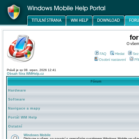
fo
O všem
FAQ
Hledat
Sez
Osobní nastavení
Při
Právě je so 08. srpen, 2026 12:41
Obsah fóra WMHelp.cz
Fórum
Hardware
Software
Navigace a mapy
Portál WM Help
Ostatní
Windows Mobile
Diskuze o všem, co souvisí s operačním systémem Windows Mobile ve všec