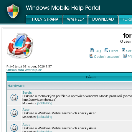
fo
O všem
FAQ
Hledat
Sez
Osobní nastavení
Při
Právě je pá 07. srpen, 2026 7:57
Obsah fóra WMHelp.cz
Fórum
Hardware
Servis
Diskuze o technických potížích a opravách Windows Mobile produktů (samo
http://servis.wmhelp.cz).
jacktalking
Moderátor
Acer
Diskuze o Windows Mobile zařízeních značky Acer.
jacktalking
Moderátor
Asus
Diskuze o Windows Mobile zařízeních značky Asus.
jacktalking
Moderátor