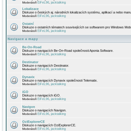
EiFeL96
jacktalking
Moderátoři
,
Lokalizace
Diskuse o českých aj. národních lokalizacích systému, aplikací a nebo manu
EiFeL96
jacktalking
Moderátoři
,
Ostatní
Diskuze o ostatních tématech souvisejících se softwarem pro Windows Mobi
EiFeL96
jacktalking
Moderátoři
,
Navigace a mapy
Be-On-Road
Diskuze o navigacích Be-On-Road společnosti Aponia Software.
EiFeL96
jacktalking
Moderátoři
,
Destinator
Diskuze o navigacích Destinator.
EiFeL96
jacktalking
Moderátoři
,
Dynavix
Diskuze o navigacích Dynavix společnosti Telematix.
EiFeL96
jacktalking
Moderátoři
,
iGO
Diskuze o navigacích iGO.
EiFeL96
jacktalking
Moderátoři
,
Navigon
Diskuze o navigacích Navigon.
EiFeL96
jacktalking
Moderátoři
,
OziExplorerCE
Diskuze o navigacích OziExplorerCE.
EiFeL96
jacktalking
Moderátoři
,