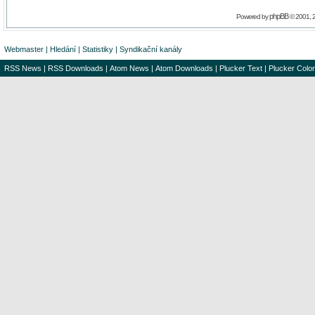
phpBB
Powered by
© 2001, 
Webmaster
|
Hledání
|
Statistiky
|
Syndikační kanály
RSS News
|
RSS Downloads
|
Atom News
|
Atom Downloads
|
Plucker Text
|
Plucker Color