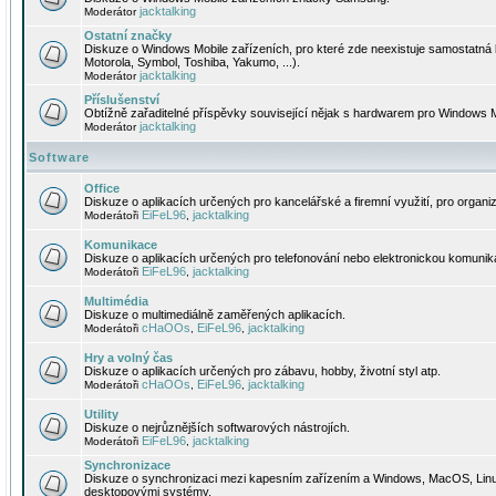
jacktalking
Moderátor
Ostatní značky
Diskuze o Windows Mobile zařízeních, pro které zde neexistuje samostatná 
Motorola, Symbol, Toshiba, Yakumo, ...).
jacktalking
Moderátor
Příslušenství
Obtížně zařaditelné příspěvky související nějak s hardwarem pro Windows M
jacktalking
Moderátor
Software
Office
Diskuze o aplikacích určených pro kancelářské a firemní využití, pro organiz
EiFeL96
jacktalking
Moderátoři
,
Komunikace
Diskuze o aplikacích určených pro telefonování nebo elektronickou komunika
EiFeL96
jacktalking
Moderátoři
,
Multimédia
Diskuze o multimediálně zaměřených aplikacích.
cHaOOs
EiFeL96
jacktalking
Moderátoři
,
,
Hry a volný čas
Diskuze o aplikacích určených pro zábavu, hobby, životní styl atp.
cHaOOs
EiFeL96
jacktalking
Moderátoři
,
,
Utility
Diskuze o nejrůznějších softwarových nástrojích.
EiFeL96
jacktalking
Moderátoři
,
Synchronizace
Diskuze o synchronizaci mezi kapesním zařízením a Windows, MacOS, Linux
desktopovými systémy.