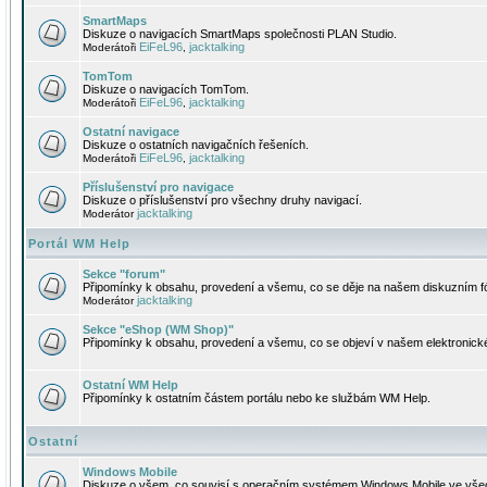
SmartMaps
Diskuze o navigacích SmartMaps společnosti PLAN Studio.
EiFeL96
jacktalking
Moderátoři
,
TomTom
Diskuze o navigacích TomTom.
EiFeL96
jacktalking
Moderátoři
,
Ostatní navigace
Diskuze o ostatních navigačních řešeních.
EiFeL96
jacktalking
Moderátoři
,
Příslušenství pro navigace
Diskuze o příslušenství pro všechny druhy navigací.
jacktalking
Moderátor
Portál WM Help
Sekce "forum"
Připomínky k obsahu, provedení a všemu, co se děje na našem diskuzním f
jacktalking
Moderátor
Sekce "eShop (WM Shop)"
Připomínky k obsahu, provedení a všemu, co se objeví v našem elektronic
Ostatní WM Help
Připomínky k ostatním částem portálu nebo ke službám WM Help.
Ostatní
Windows Mobile
Diskuze o všem, co souvisí s operačním systémem Windows Mobile ve všec