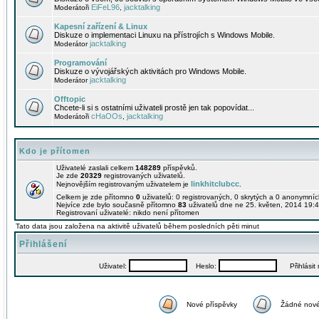
EiFeL96
jacktalking
Moderátoři
,
Kapesní zařízení & Linux
Diskuze o implementaci Linuxu na přístrojích s Windows Mobile.
jacktalking
Moderátor
Programování
Diskuze o vývojářských aktivitách pro Windows Mobile.
jacktalking
Moderátor
Offtopic
Chcete-li si s ostatními uživateli prostě jen tak popovídat...
cHaOOs
jacktalking
Moderátoři
,
Kdo je přítomen
Uživatelé zaslali celkem
148289
příspěvků.
Je zde
20329
registrovaných uživatelů.
linkhitclubcc
Nejnovějším registrovaným uživatelem je
.
Celkem je zde přítomno
0
uživatelů: 0 registrovaných, 0 skrytých a 0 anonymní
Nejvíce zde bylo současně přítomno
83
uživatelů dne ne 25. květen, 2014 19:4
Registrovaní uživatelé: nikdo není přítomen
Tato data jsou založena na aktivitě uživatelů během posledních pěti minut
Přihlášení
Uživatel:
Heslo:
Přihlásit m
Nové příspěvky
Žádné nové