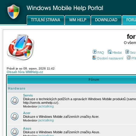
fo
O všem
FAQ
Hledat
Sez
Osobní nastavení
Při
Právě je so 08. srpen, 2026 11:42
Obsah fóra WMHelp.cz
Fórum
Hardware
Servis
Diskuze o technických potížích a opravách Windows Mobile produktů (samo
http://servis.wmhelp.cz).
jacktalking
Moderátor
Acer
Diskuze o Windows Mobile zařízeních značky Acer.
jacktalking
Moderátor
Asus
Diskuze o Windows Mobile zařízeních značky Asus.
jacktalking
Moderátor