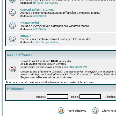
EiFeL96
jacktalking
Moderátoři
,
Kapesní zařízení & Linux
Diskuze o implementaci Linuxu na přístrojích s Windows Mobile.
jacktalking
Moderátor
Programování
Diskuze o vývojářských aktivitách pro Windows Mobile.
jacktalking
Moderátor
Offtopic
Chcete-li si s ostatními uživateli prostě jen tak popovídat...
cHaOOs
jacktalking
Moderátoři
,
Kdo je přítomen
Uživatelé zaslali celkem
148289
příspěvků.
Je zde
20349
registrovaných uživatelů.
implanttokyo
Nejnovějším registrovaným uživatelem je
.
Celkem je zde přítomno
0
uživatelů: 0 registrovaných, 0 skrytých a 0 anonymní
Nejvíce zde bylo současně přítomno
83
uživatelů dne ne 25. květen, 2014 19:4
Registrovaní uživatelé: nikdo není přítomen
Tato data jsou založena na aktivitě uživatelů během posledních pěti minut
Přihlášení
Uživatel:
Heslo:
Přihlásit m
Nové příspěvky
Žádné nové