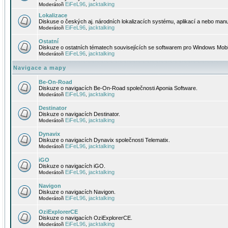
EiFeL96
jacktalking
Moderátoři
,
Lokalizace
Diskuse o českých aj. národních lokalizacích systému, aplikací a nebo manu
EiFeL96
jacktalking
Moderátoři
,
Ostatní
Diskuze o ostatních tématech souvisejících se softwarem pro Windows Mobi
EiFeL96
jacktalking
Moderátoři
,
Navigace a mapy
Be-On-Road
Diskuze o navigacích Be-On-Road společnosti Aponia Software.
EiFeL96
jacktalking
Moderátoři
,
Destinator
Diskuze o navigacích Destinator.
EiFeL96
jacktalking
Moderátoři
,
Dynavix
Diskuze o navigacích Dynavix společnosti Telematix.
EiFeL96
jacktalking
Moderátoři
,
iGO
Diskuze o navigacích iGO.
EiFeL96
jacktalking
Moderátoři
,
Navigon
Diskuze o navigacích Navigon.
EiFeL96
jacktalking
Moderátoři
,
OziExplorerCE
Diskuze o navigacích OziExplorerCE.
EiFeL96
jacktalking
Moderátoři
,