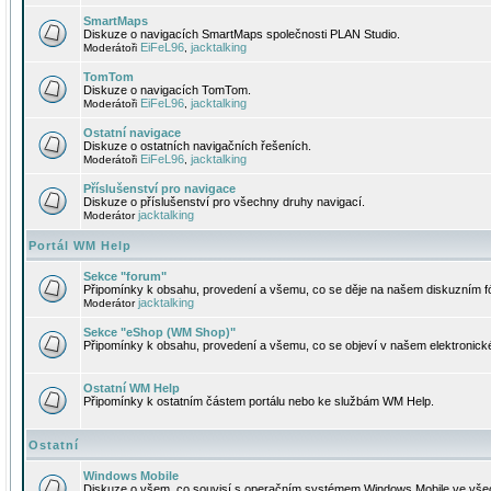
SmartMaps
Diskuze o navigacích SmartMaps společnosti PLAN Studio.
EiFeL96
jacktalking
Moderátoři
,
TomTom
Diskuze o navigacích TomTom.
EiFeL96
jacktalking
Moderátoři
,
Ostatní navigace
Diskuze o ostatních navigačních řešeních.
EiFeL96
jacktalking
Moderátoři
,
Příslušenství pro navigace
Diskuze o příslušenství pro všechny druhy navigací.
jacktalking
Moderátor
Portál WM Help
Sekce "forum"
Připomínky k obsahu, provedení a všemu, co se děje na našem diskuzním f
jacktalking
Moderátor
Sekce "eShop (WM Shop)"
Připomínky k obsahu, provedení a všemu, co se objeví v našem elektronic
Ostatní WM Help
Připomínky k ostatním částem portálu nebo ke službám WM Help.
Ostatní
Windows Mobile
Diskuze o všem, co souvisí s operačním systémem Windows Mobile ve všec