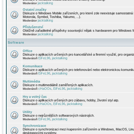
jacktalking
Moderátor
Ostatní značky
Diskuze o Windows Mobile zařízeních, pro které zde neexistuje samostatná 
Motorola, Symbol, Toshiba, Yakumo, ...).
jacktalking
Moderátor
Příslušenství
Obtížně zařaditelné příspěvky související nějak s hardwarem pro Windows M
jacktalking
Moderátor
Software
Office
Diskuze o aplikacích určených pro kancelářské a firemní využití, pro organiz
EiFeL96
jacktalking
Moderátoři
,
Komunikace
Diskuze o aplikacích určených pro telefonování nebo elektronickou komunika
EiFeL96
jacktalking
Moderátoři
,
Multimédia
Diskuze o multimediálně zaměřených aplikacích.
cHaOOs
EiFeL96
jacktalking
Moderátoři
,
,
Hry a volný čas
Diskuze o aplikacích určených pro zábavu, hobby, životní styl atp.
cHaOOs
EiFeL96
jacktalking
Moderátoři
,
,
Utility
Diskuze o nejrůznějších softwarových nástrojích.
EiFeL96
jacktalking
Moderátoři
,
Synchronizace
Diskuze o synchronizaci mezi kapesním zařízením a Windows, MacOS, Linux
desktopovými systémy.