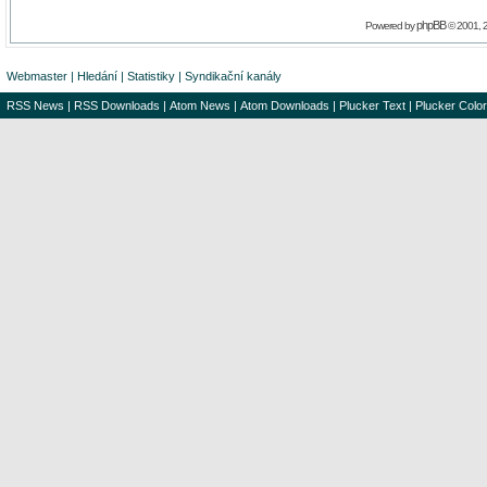
phpBB
Powered by
© 2001, 
Webmaster
|
Hledání
|
Statistiky
|
Syndikační kanály
RSS News
|
RSS Downloads
|
Atom News
|
Atom Downloads
|
Plucker Text
|
Plucker Color