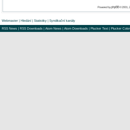
phpBB
Powered by
© 2001, 
Webmaster
|
Hledání
|
Statistiky
|
Syndikační kanály
RSS News
|
RSS Downloads
|
Atom News
|
Atom Downloads
|
Plucker Text
|
Plucker Color