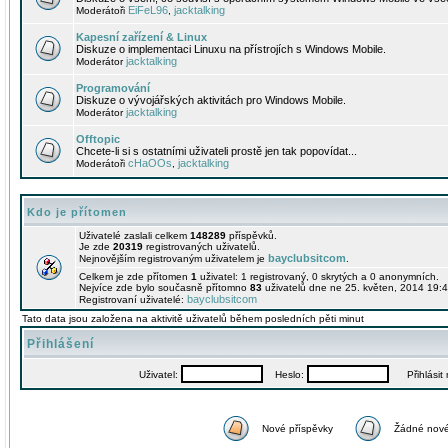
EiFeL96
jacktalking
Moderátoři
,
Kapesní zařízení & Linux
Diskuze o implementaci Linuxu na přístrojích s Windows Mobile.
jacktalking
Moderátor
Programování
Diskuze o vývojářských aktivitách pro Windows Mobile.
jacktalking
Moderátor
Offtopic
Chcete-li si s ostatními uživateli prostě jen tak popovídat...
cHaOOs
jacktalking
Moderátoři
,
Kdo je přítomen
Uživatelé zaslali celkem
148289
příspěvků.
Je zde
20319
registrovaných uživatelů.
bayclubsitcom
Nejnovějším registrovaným uživatelem je
.
Celkem je zde přítomen
1
uživatel: 1 registrovaný, 0 skrytých a 0 anonymních.
Nejvíce zde bylo současně přítomno
83
uživatelů dne ne 25. květen, 2014 19:4
bayclubsitcom
Registrovaní uživatelé:
Tato data jsou založena na aktivitě uživatelů během posledních pěti minut
Přihlášení
Uživatel:
Heslo:
Přihlásit m
Nové příspěvky
Žádné nové