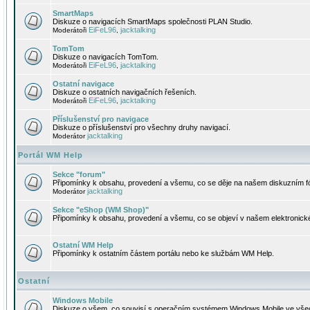
SmartMaps
Diskuze o navigacích SmartMaps společnosti PLAN Studio.
EiFeL96
jacktalking
Moderátoři
,
TomTom
Diskuze o navigacích TomTom.
EiFeL96
jacktalking
Moderátoři
,
Ostatní navigace
Diskuze o ostatních navigačních řešeních.
EiFeL96
jacktalking
Moderátoři
,
Příslušenství pro navigace
Diskuze o příslušenství pro všechny druhy navigací.
jacktalking
Moderátor
Portál WM Help
Sekce "forum"
Připomínky k obsahu, provedení a všemu, co se děje na našem diskuzním f
jacktalking
Moderátor
Sekce "eShop (WM Shop)"
Připomínky k obsahu, provedení a všemu, co se objeví v našem elektronic
Ostatní WM Help
Připomínky k ostatním částem portálu nebo ke službám WM Help.
Ostatní
Windows Mobile
Diskuze o všem, co souvisí s operačním systémem Windows Mobile ve všec