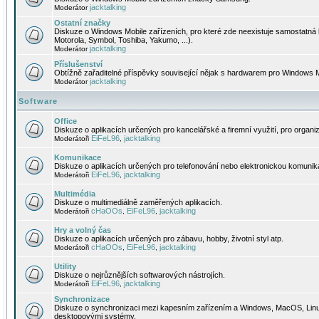
jacktalking
Moderátor
Ostatní značky
Diskuze o Windows Mobile zařízeních, pro které zde neexistuje samostatná 
Motorola, Symbol, Toshiba, Yakumo, ...).
jacktalking
Moderátor
Příslušenství
Obtížně zařaditelné příspěvky související nějak s hardwarem pro Windows M
jacktalking
Moderátor
Software
Office
Diskuze o aplikacích určených pro kancelářské a firemní využití, pro organiz
EiFeL96
jacktalking
Moderátoři
,
Komunikace
Diskuze o aplikacích určených pro telefonování nebo elektronickou komunika
EiFeL96
jacktalking
Moderátoři
,
Multimédia
Diskuze o multimediálně zaměřených aplikacích.
cHaOOs
EiFeL96
jacktalking
Moderátoři
,
,
Hry a volný čas
Diskuze o aplikacích určených pro zábavu, hobby, životní styl atp.
cHaOOs
EiFeL96
jacktalking
Moderátoři
,
,
Utility
Diskuze o nejrůznějších softwarových nástrojích.
EiFeL96
jacktalking
Moderátoři
,
Synchronizace
Diskuze o synchronizaci mezi kapesním zařízením a Windows, MacOS, Linux
desktopovými systémy.