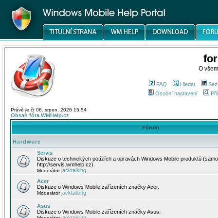
fo
O všem
FAQ
Hledat
Sez
Osobní nastavení
Při
Právě je čt 06. srpen, 2026 15:54
Obsah fóra WMHelp.cz
Fórum
Hardware
Servis
Diskuze o technických potížích a opravách Windows Mobile produktů (samo
http://servis.wmhelp.cz).
jacktalking
Moderátor
Acer
Diskuze o Windows Mobile zařízeních značky Acer.
jacktalking
Moderátor
Asus
Diskuze o Windows Mobile zařízeních značky Asus.
jacktalking
Moderátor