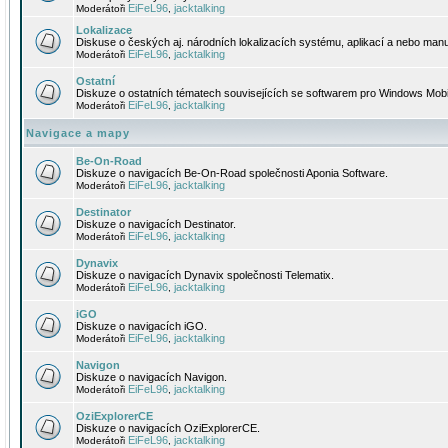
EiFeL96
jacktalking
Moderátoři
,
Lokalizace
Diskuse o českých aj. národních lokalizacích systému, aplikací a nebo manu
EiFeL96
jacktalking
Moderátoři
,
Ostatní
Diskuze o ostatních tématech souvisejících se softwarem pro Windows Mobi
EiFeL96
jacktalking
Moderátoři
,
Navigace a mapy
Be-On-Road
Diskuze o navigacích Be-On-Road společnosti Aponia Software.
EiFeL96
jacktalking
Moderátoři
,
Destinator
Diskuze o navigacích Destinator.
EiFeL96
jacktalking
Moderátoři
,
Dynavix
Diskuze o navigacích Dynavix společnosti Telematix.
EiFeL96
jacktalking
Moderátoři
,
iGO
Diskuze o navigacích iGO.
EiFeL96
jacktalking
Moderátoři
,
Navigon
Diskuze o navigacích Navigon.
EiFeL96
jacktalking
Moderátoři
,
OziExplorerCE
Diskuze o navigacích OziExplorerCE.
EiFeL96
jacktalking
Moderátoři
,