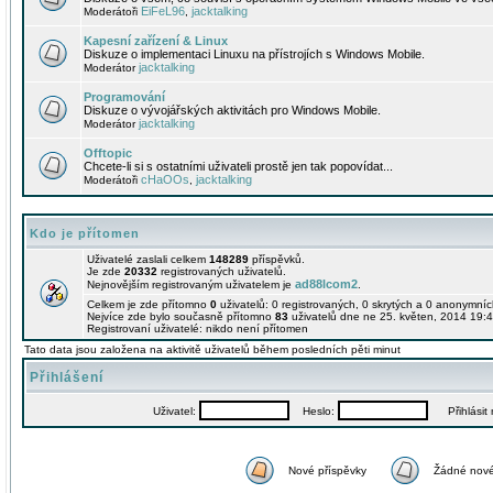
EiFeL96
jacktalking
Moderátoři
,
Kapesní zařízení & Linux
Diskuze o implementaci Linuxu na přístrojích s Windows Mobile.
jacktalking
Moderátor
Programování
Diskuze o vývojářských aktivitách pro Windows Mobile.
jacktalking
Moderátor
Offtopic
Chcete-li si s ostatními uživateli prostě jen tak popovídat...
cHaOOs
jacktalking
Moderátoři
,
Kdo je přítomen
Uživatelé zaslali celkem
148289
příspěvků.
Je zde
20332
registrovaných uživatelů.
ad88lcom2
Nejnovějším registrovaným uživatelem je
.
Celkem je zde přítomno
0
uživatelů: 0 registrovaných, 0 skrytých a 0 anonymní
Nejvíce zde bylo současně přítomno
83
uživatelů dne ne 25. květen, 2014 19:4
Registrovaní uživatelé: nikdo není přítomen
Tato data jsou založena na aktivitě uživatelů během posledních pěti minut
Přihlášení
Uživatel:
Heslo:
Přihlásit m
Nové příspěvky
Žádné nové