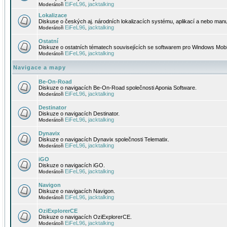
EiFeL96
jacktalking
Moderátoři
,
Lokalizace
Diskuse o českých aj. národních lokalizacích systému, aplikací a nebo manu
EiFeL96
jacktalking
Moderátoři
,
Ostatní
Diskuze o ostatních tématech souvisejících se softwarem pro Windows Mobi
EiFeL96
jacktalking
Moderátoři
,
Navigace a mapy
Be-On-Road
Diskuze o navigacích Be-On-Road společnosti Aponia Software.
EiFeL96
jacktalking
Moderátoři
,
Destinator
Diskuze o navigacích Destinator.
EiFeL96
jacktalking
Moderátoři
,
Dynavix
Diskuze o navigacích Dynavix společnosti Telematix.
EiFeL96
jacktalking
Moderátoři
,
iGO
Diskuze o navigacích iGO.
EiFeL96
jacktalking
Moderátoři
,
Navigon
Diskuze o navigacích Navigon.
EiFeL96
jacktalking
Moderátoři
,
OziExplorerCE
Diskuze o navigacích OziExplorerCE.
EiFeL96
jacktalking
Moderátoři
,