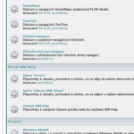
SmartMaps
Diskuze o navigacích SmartMaps společnosti PLAN Studio.
EiFeL96
jacktalking
Moderátoři
,
TomTom
Diskuze o navigacích TomTom.
EiFeL96
jacktalking
Moderátoři
,
Ostatní navigace
Diskuze o ostatních navigačních řešeních.
EiFeL96
jacktalking
Moderátoři
,
Příslušenství pro navigace
Diskuze o příslušenství pro všechny druhy navigací.
jacktalking
Moderátor
Portál WM Help
Sekce "forum"
Připomínky k obsahu, provedení a všemu, co se děje na našem diskuzním f
jacktalking
Moderátor
Sekce "eShop (WM Shop)"
Připomínky k obsahu, provedení a všemu, co se objeví v našem elektronic
Ostatní WM Help
Připomínky k ostatním částem portálu nebo ke službám WM Help.
Ostatní
Windows Mobile
Diskuze o všem, co souvisí s operačním systémem Windows Mobile ve všec