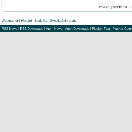
phpBB
Powered by
© 2001, 
Webmaster
|
Hledání
|
Statistiky
|
Syndikační kanály
RSS News
|
RSS Downloads
|
Atom News
|
Atom Downloads
|
Plucker Text
|
Plucker Color