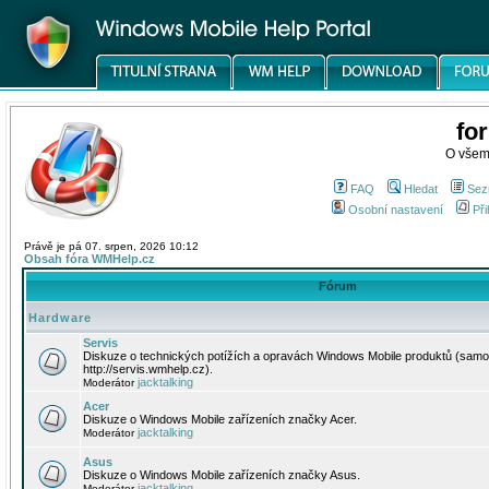
fo
O všem
FAQ
Hledat
Sez
Osobní nastavení
Při
Právě je pá 07. srpen, 2026 10:12
Obsah fóra WMHelp.cz
Fórum
Hardware
Servis
Diskuze o technických potížích a opravách Windows Mobile produktů (samo
http://servis.wmhelp.cz).
jacktalking
Moderátor
Acer
Diskuze o Windows Mobile zařízeních značky Acer.
jacktalking
Moderátor
Asus
Diskuze o Windows Mobile zařízeních značky Asus.
jacktalking
Moderátor