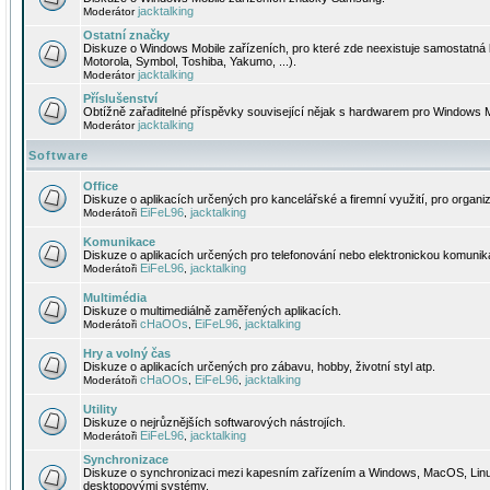
jacktalking
Moderátor
Ostatní značky
Diskuze o Windows Mobile zařízeních, pro které zde neexistuje samostatná 
Motorola, Symbol, Toshiba, Yakumo, ...).
jacktalking
Moderátor
Příslušenství
Obtížně zařaditelné příspěvky související nějak s hardwarem pro Windows M
jacktalking
Moderátor
Software
Office
Diskuze o aplikacích určených pro kancelářské a firemní využití, pro organiz
EiFeL96
jacktalking
Moderátoři
,
Komunikace
Diskuze o aplikacích určených pro telefonování nebo elektronickou komunika
EiFeL96
jacktalking
Moderátoři
,
Multimédia
Diskuze o multimediálně zaměřených aplikacích.
cHaOOs
EiFeL96
jacktalking
Moderátoři
,
,
Hry a volný čas
Diskuze o aplikacích určených pro zábavu, hobby, životní styl atp.
cHaOOs
EiFeL96
jacktalking
Moderátoři
,
,
Utility
Diskuze o nejrůznějších softwarových nástrojích.
EiFeL96
jacktalking
Moderátoři
,
Synchronizace
Diskuze o synchronizaci mezi kapesním zařízením a Windows, MacOS, Linux
desktopovými systémy.