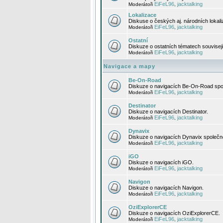
EiFeL96
jacktalking
Moderátoři
,
Lokalizace
Diskuse o českých aj. národních lokal
EiFeL96
jacktalking
Moderátoři
,
Ostatní
Diskuze o ostatních tématech souvisej
EiFeL96
jacktalking
Moderátoři
,
Navigace a mapy
Be-On-Road
Diskuze o navigacích Be-On-Road spol
EiFeL96
jacktalking
Moderátoři
,
Destinator
Diskuze o navigacích Destinator.
EiFeL96
jacktalking
Moderátoři
,
Dynavix
Diskuze o navigacích Dynavix společno
EiFeL96
jacktalking
Moderátoři
,
iGO
Diskuze o navigacích iGO.
EiFeL96
jacktalking
Moderátoři
,
Navigon
Diskuze o navigacích Navigon.
EiFeL96
jacktalking
Moderátoři
,
OziExplorerCE
Diskuze o navigacích OziExplorerCE.
EiFeL96
jacktalking
Moderátoři
,