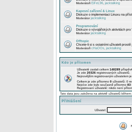
EiFeL96
jacktalking
Moderátoři
,
Kapesní zařízení & Linux
Diskuze o implementaci Linuxu na příst
jacktalking
Moderátor
Programování
Diskuze o vývojářských aktivitách pro
jacktalking
Moderátor
Offtopic
Chcete-li si s ostatními uživateli prostě
cHaOOs
jacktalking
Moderátoři
,
Kdo je přítomen
Uživatelé zaslali celkem
148289
příspěv
Je zde
20326
registrovaných uživatelů.
Nejnovějším registrovaným uživatelem j
Celkem je zde přítomno
0
uživatelů: 0 r
Nejvíce zde bylo současně přítomno
83
Registrovaní uživatelé: nikdo není příto
Tato data jsou založena na aktivitě uživatelů během 
Přihlášení
Uživatel: