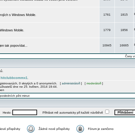
rojích s Windows Mobile.
1761
1815
 Windows Mobile.
1779
1856
 jen tak popovídat...
10945
16665
Časy u
ků.
hitclubbcommx1
e
.
egistrovaných, 0 skrytých a 0 anonymních. [
administrátoři
] [
moderátoři
]
uživatelů dne ne 25. květen, 2014 19:44.
men
posledních pěti minut
Heslo:
Přihlásit mě automaticky při každé návštěvě
Nové příspěvky
Žádné nové příspěvky
Fórum je zamčeno