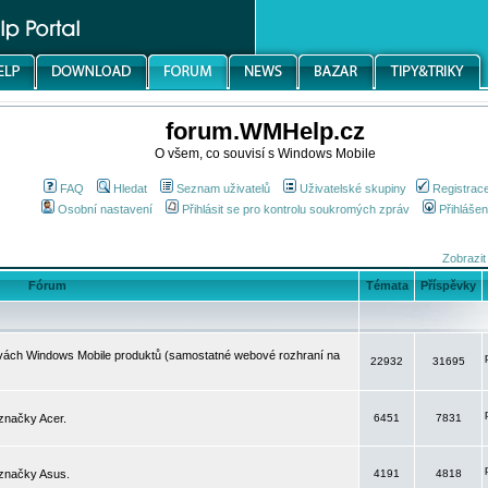
forum.WMHelp.cz
O všem, co souvisí s Windows Mobile
FAQ
Hledat
Seznam uživatelů
Uživatelské skupiny
Registrac
Osobní nastavení
Přihlásit se pro kontrolu soukromých zpráv
Přihlášen
Zobrazit
Fórum
Témata
Příspěvky
avách Windows Mobile produktů (samostatné webové rozhraní na
22932
31695
značky Acer.
6451
7831
 značky Asus.
4191
4818