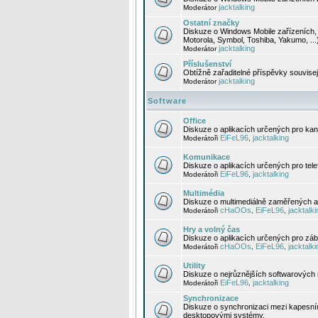
jacktalking
Moderátor
Ostatní značky
Diskuze o Windows Mobile zařízeních, 
Motorola, Symbol, Toshiba, Yakumo, ...
jacktalking
Moderátor
Příslušenství
Obtížně zařaditelné příspěvky souvise
jacktalking
Moderátor
Software
Office
Diskuze o aplikacích určených pro kanc
EiFeL96
jacktalking
Moderátoři
,
Komunikace
Diskuze o aplikacích určených pro tel
EiFeL96
jacktalking
Moderátoři
,
Multimédia
Diskuze o multimediálně zaměřených ap
cHaOOs
EiFeL96
jacktalki
Moderátoři
,
,
Hry a volný čas
Diskuze o aplikacích určených pro zába
cHaOOs
EiFeL96
jacktalki
Moderátoři
,
,
Utility
Diskuze o nejrůznějších softwarových n
EiFeL96
jacktalking
Moderátoři
,
Synchronizace
Diskuze o synchronizaci mezi kapesní
desktopovými systémy.