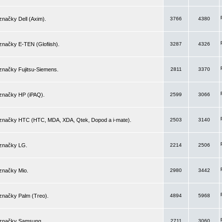
značky Dell (Axim).
3766
4380
značky E-TEN (Glofiish).
3287
4326
značky Fujitsu-Siemens.
2811
3370
 značky HP (iPAQ).
2599
3066
 značky HTC (HTC, MDA, XDA, Qtek, Dopod a i-mate).
2503
3140
 značky LG.
2214
2506
značky Mio.
2980
3442
značky Palm (Treo).
4894
5968
 značky Samsung.
2711
3060