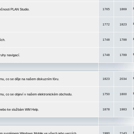
čnosti PLAN Studio.
1765
1869
1772
1823
ích.
1748
1788
ruhy navigací.
1748
1789
mu, co se děje na našem diskuzním fóru.
1823
2034
mu, co se objeví v našem elektronickém obchodu.
1750
1800
 nebo ke službám WM Help.
1878
1983
ím systémem Windows Mobile ve všech jeho verzích.
1980
2143