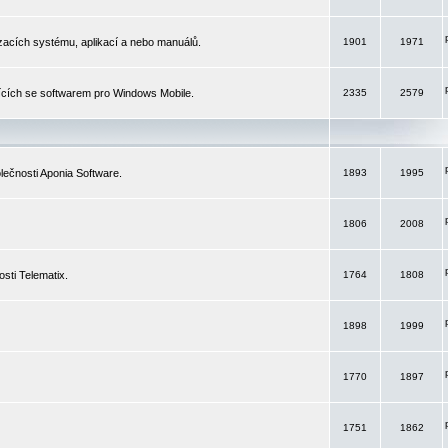
izacích systému, aplikací a nebo manuálů.
1901
1971
ících se softwarem pro Windows Mobile.
2335
2579
ečnosti Aponia Software.
1893
1995
1806
2008
sti Telematix.
1764
1808
1898
1999
1770
1897
1751
1862