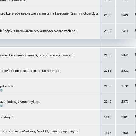
pro které zde neexistuje samostatná kategorie (Garmin, Giga-Byte,
2165
2422
).
jící nějak s hardwarem pro Windows Mobile zařízení.
2192
2411
elářské a firemní využití, pro organizaci času atp.
2283
2841
efonování nebo elektronickou komunikaci.
2288
2531
likacích.
2003
2132
ng
vu, hobby, životní styl atp.
2246
2573
ng
ástrojích.
1915
2027
m zařízením a Windows, MacOS, Linux a popř. jinými
1915
2048