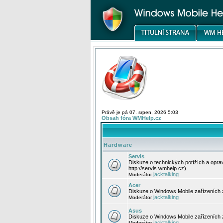
Právě je pá 07. srpen, 2026 5:03
Obsah fóra WMHelp.cz
Hardware
Servis
Diskuze o technických potížích a opr
http://servis.wmhelp.cz).
jacktalking
Moderátor
Acer
Diskuze o Windows Mobile zařízeních 
jacktalking
Moderátor
Asus
Diskuze o Windows Mobile zařízeních
jacktalking
Moderátor