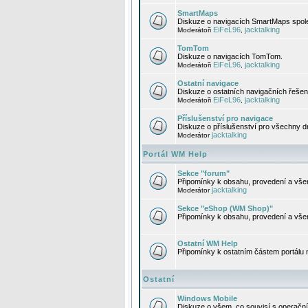
SmartMaps
Diskuze o navigacích SmartMaps spole
EiFeL96
jacktalking
Moderátoři
,
TomTom
Diskuze o navigacích TomTom.
EiFeL96
jacktalking
Moderátoři
,
Ostatní navigace
Diskuze o ostatních navigačních řešen
EiFeL96
jacktalking
Moderátoři
,
Příslušenství pro navigace
Diskuze o příslušenství pro všechny d
jacktalking
Moderátor
Portál WM Help
Sekce "forum"
Připomínky k obsahu, provedení a vše
jacktalking
Moderátor
Sekce "eShop (WM Shop)"
Připomínky k obsahu, provedení a vše
Ostatní WM Help
Připomínky k ostatním částem portálu
Ostatní
Windows Mobile
Diskuze o všem, co souvisí s operačn