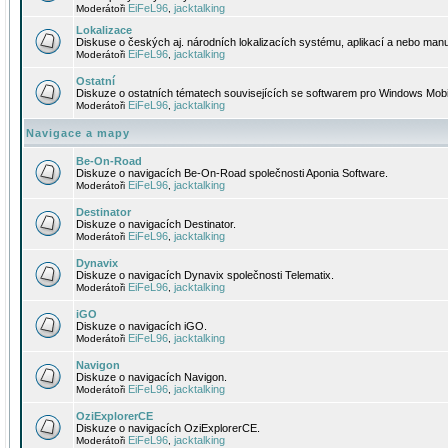
EiFeL96
jacktalking
Moderátoři
,
Lokalizace
Diskuse o českých aj. národních lokalizacích systému, aplikací a nebo manu
EiFeL96
jacktalking
Moderátoři
,
Ostatní
Diskuze o ostatních tématech souvisejících se softwarem pro Windows Mobi
EiFeL96
jacktalking
Moderátoři
,
Navigace a mapy
Be-On-Road
Diskuze o navigacích Be-On-Road společnosti Aponia Software.
EiFeL96
jacktalking
Moderátoři
,
Destinator
Diskuze o navigacích Destinator.
EiFeL96
jacktalking
Moderátoři
,
Dynavix
Diskuze o navigacích Dynavix společnosti Telematix.
EiFeL96
jacktalking
Moderátoři
,
iGO
Diskuze o navigacích iGO.
EiFeL96
jacktalking
Moderátoři
,
Navigon
Diskuze o navigacích Navigon.
EiFeL96
jacktalking
Moderátoři
,
OziExplorerCE
Diskuze o navigacích OziExplorerCE.
EiFeL96
jacktalking
Moderátoři
,