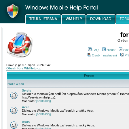
fo
O všem
FAQ
Hledat
Sez
Osobní nastavení
Při
Právě je pá 07. srpen, 2026 3:42
Obsah fóra WMHelp.cz
Fórum
Hardware
Servis
Diskuze o technických potížích a opravách Windows Mobile produktů (samo
http://servis.wmhelp.cz).
jacktalking
Moderátor
Acer
Diskuze o Windows Mobile zařízeních značky Acer.
jacktalking
Moderátor
Asus
Diskuze o Windows Mobile zařízeních značky Asus.
jacktalking
Moderátor