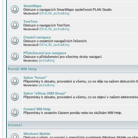
SmartMaps
Diskuze o navigacích SmartMaps společnosti PLAN Studio.
EiFeL96
jacktalking
Moderátoři
,
TomTom
Diskuze o navigacích TomTom.
EiFeL96
jacktalking
Moderátoři
,
Ostatní navigace
Diskuze o ostatních navigačních řešeních.
EiFeL96
jacktalking
Moderátoři
,
Příslušenství pro navigace
Diskuze o příslušenství pro všechny druhy navigací.
jacktalking
Moderátor
Portál WM Help
Sekce "forum"
Připomínky k obsahu, provedení a všemu, co se děje na našem diskuzním f
jacktalking
Moderátor
Sekce "eShop (WM Shop)"
Připomínky k obsahu, provedení a všemu, co se objeví v našem elektronic
Ostatní WM Help
Připomínky k ostatním částem portálu nebo ke službám WM Help.
Ostatní
Windows Mobile
Diskuze o všem, co souvisí s operačním systémem Windows Mobile ve všec