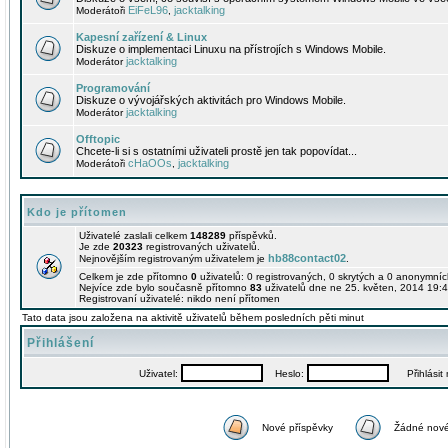
EiFeL96
jacktalking
Moderátoři
,
Kapesní zařízení & Linux
Diskuze o implementaci Linuxu na přístrojích s Windows Mobile.
jacktalking
Moderátor
Programování
Diskuze o vývojářských aktivitách pro Windows Mobile.
jacktalking
Moderátor
Offtopic
Chcete-li si s ostatními uživateli prostě jen tak popovídat...
cHaOOs
jacktalking
Moderátoři
,
Kdo je přítomen
Uživatelé zaslali celkem
148289
příspěvků.
Je zde
20323
registrovaných uživatelů.
hb88contact02
Nejnovějším registrovaným uživatelem je
.
Celkem je zde přítomno
0
uživatelů: 0 registrovaných, 0 skrytých a 0 anonymní
Nejvíce zde bylo současně přítomno
83
uživatelů dne ne 25. květen, 2014 19:4
Registrovaní uživatelé: nikdo není přítomen
Tato data jsou založena na aktivitě uživatelů během posledních pěti minut
Přihlášení
Uživatel:
Heslo:
Přihlásit m
Nové příspěvky
Žádné nové