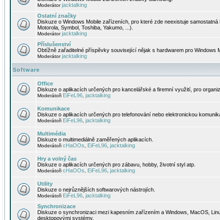
jacktalking
Moderátor
Ostatní značky
Diskuze o Windows Mobile zařízeních, pro které zde neexistuje samostatná 
Motorola, Symbol, Toshiba, Yakumo, ...).
jacktalking
Moderátor
Příslušenství
Obtížně zařaditelné příspěvky související nějak s hardwarem pro Windows M
jacktalking
Moderátor
Software
Office
Diskuze o aplikacích určených pro kancelářské a firemní využití, pro organiz
EiFeL96
jacktalking
Moderátoři
,
Komunikace
Diskuze o aplikacích určených pro telefonování nebo elektronickou komunika
EiFeL96
jacktalking
Moderátoři
,
Multimédia
Diskuze o multimediálně zaměřených aplikacích.
cHaOOs
EiFeL96
jacktalking
Moderátoři
,
,
Hry a volný čas
Diskuze o aplikacích určených pro zábavu, hobby, životní styl atp.
cHaOOs
EiFeL96
jacktalking
Moderátoři
,
,
Utility
Diskuze o nejrůznějších softwarových nástrojích.
EiFeL96
jacktalking
Moderátoři
,
Synchronizace
Diskuze o synchronizaci mezi kapesním zařízením a Windows, MacOS, Linux
desktopovými systémy.