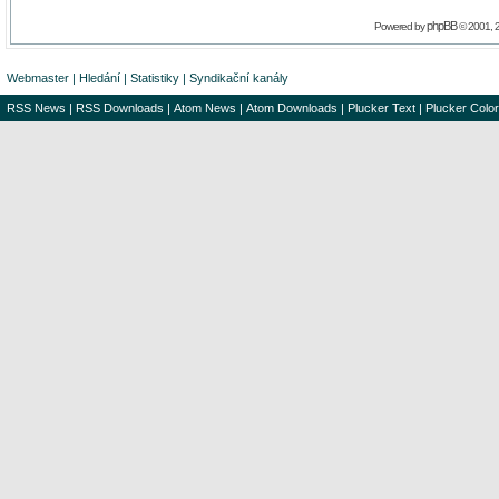
phpBB
Powered by
© 2001, 
Webmaster
|
Hledání
|
Statistiky
|
Syndikační kanály
RSS News
|
RSS Downloads
|
Atom News
|
Atom Downloads
|
Plucker Text
|
Plucker Color