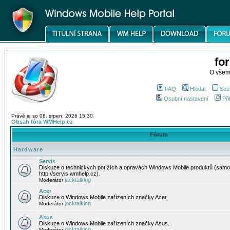
fo
O všem
FAQ
Hledat
Sez
Osobní nastavení
Při
Právě je so 08. srpen, 2026 15:30
Obsah fóra WMHelp.cz
Fórum
Hardware
Servis
Diskuze o technických potížích a opravách Windows Mobile produktů (samo
http://servis.wmhelp.cz).
jacktalking
Moderátor
Acer
Diskuze o Windows Mobile zařízeních značky Acer.
jacktalking
Moderátor
Asus
Diskuze o Windows Mobile zařízeních značky Asus.
jacktalking
Moderátor