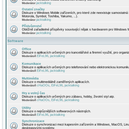
jacktalking
Moderátor
Ostatní značky
Diskuze o Windows Mobile zařízeních, pro které zde neexistuje samostatná 
Motorola, Symbol, Toshiba, Yakumo, ...).
jacktalking
Moderátor
Příslušenství
Obtížně zařaditelné příspěvky související nějak s hardwarem pro Windows M
jacktalking
Moderátor
Software
Office
Diskuze o aplikacích určených pro kancelářské a firemní využití, pro organiz
EiFeL96
jacktalking
Moderátoři
,
Komunikace
Diskuze o aplikacích určených pro telefonování nebo elektronickou komunika
EiFeL96
jacktalking
Moderátoři
,
Multimédia
Diskuze o multimediálně zaměřených aplikacích.
cHaOOs
EiFeL96
jacktalking
Moderátoři
,
,
Hry a volný čas
Diskuze o aplikacích určených pro zábavu, hobby, životní styl atp.
cHaOOs
EiFeL96
jacktalking
Moderátoři
,
,
Utility
Diskuze o nejrůznějších softwarových nástrojích.
EiFeL96
jacktalking
Moderátoři
,
Synchronizace
Diskuze o synchronizaci mezi kapesním zařízením a Windows, MacOS, Linux
desktopovými systémy.