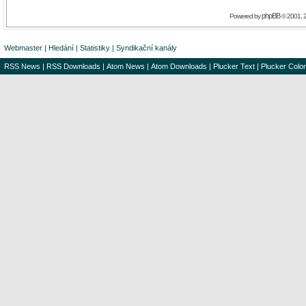
phpBB
Powered by
© 2001, 
Webmaster
|
Hledání
|
Statistiky
|
Syndikační kanály
RSS News
|
RSS Downloads
|
Atom News
|
Atom Downloads
|
Plucker Text
|
Plucker Color