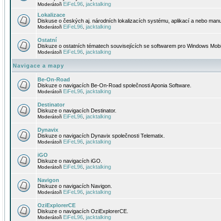
EiFeL96
jacktalking
Moderátoři
,
Lokalizace
Diskuse o českých aj. národních lokalizacích systému, aplikací a nebo manu
EiFeL96
jacktalking
Moderátoři
,
Ostatní
Diskuze o ostatních tématech souvisejících se softwarem pro Windows Mobi
EiFeL96
jacktalking
Moderátoři
,
Navigace a mapy
Be-On-Road
Diskuze o navigacích Be-On-Road společnosti Aponia Software.
EiFeL96
jacktalking
Moderátoři
,
Destinator
Diskuze o navigacích Destinator.
EiFeL96
jacktalking
Moderátoři
,
Dynavix
Diskuze o navigacích Dynavix společnosti Telematix.
EiFeL96
jacktalking
Moderátoři
,
iGO
Diskuze o navigacích iGO.
EiFeL96
jacktalking
Moderátoři
,
Navigon
Diskuze o navigacích Navigon.
EiFeL96
jacktalking
Moderátoři
,
OziExplorerCE
Diskuze o navigacích OziExplorerCE.
EiFeL96
jacktalking
Moderátoři
,