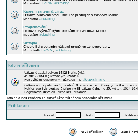
EiFeL96
jacktalking
Moderátoři
,
Kapesní zařízení & Linux
Diskuze o implementaci Linuxu na přístrojích s Windows Mobile.
jacktalking
Moderátor
Programování
Diskuze o vývojářských aktivitách pro Windows Mobile.
jacktalking
Moderátor
Offtopic
Chcete-li si s ostatními uživateli prostě jen tak popovídat...
cHaOOs
jacktalking
Moderátoři
,
Kdo je přítomen
Uživatelé zaslali celkem
148289
příspěvků.
Je zde
20353
registrovaných uživatelů.
tikitakafinland
Nejnovějším registrovaným uživatelem je
.
Celkem je zde přítomno
0
uživatelů: 0 registrovaných, 0 skrytých a 0 anonymní
Nejvíce zde bylo současně přítomno
83
uživatelů dne ne 25. květen, 2014 19:4
Registrovaní uživatelé: nikdo není přítomen
Tato data jsou založena na aktivitě uživatelů během posledních pěti minut
Přihlášení
Uživatel:
Heslo:
Přihlásit m
Nové příspěvky
Žádné nové