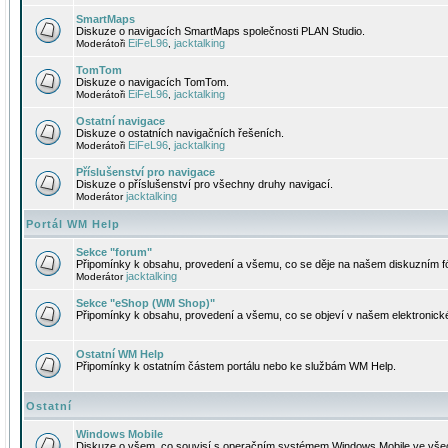
SmartMaps
Diskuze o navigacích SmartMaps společnosti PLAN Studio.
EiFeL96
jacktalking
Moderátoři
,
TomTom
Diskuze o navigacích TomTom.
EiFeL96
jacktalking
Moderátoři
,
Ostatní navigace
Diskuze o ostatních navigačních řešeních.
EiFeL96
jacktalking
Moderátoři
,
Příslušenství pro navigace
Diskuze o příslušenství pro všechny druhy navigací.
jacktalking
Moderátor
Portál WM Help
Sekce "forum"
Připomínky k obsahu, provedení a všemu, co se děje na našem diskuzním f
jacktalking
Moderátor
Sekce "eShop (WM Shop)"
Připomínky k obsahu, provedení a všemu, co se objeví v našem elektronic
Ostatní WM Help
Připomínky k ostatním částem portálu nebo ke službám WM Help.
Ostatní
Windows Mobile
Diskuze o všem, co souvisí s operačním systémem Windows Mobile ve všec