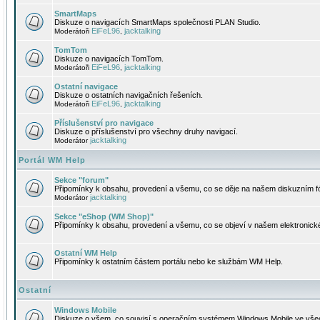
SmartMaps
Diskuze o navigacích SmartMaps společnosti PLAN Studio.
EiFeL96
jacktalking
Moderátoři
,
TomTom
Diskuze o navigacích TomTom.
EiFeL96
jacktalking
Moderátoři
,
Ostatní navigace
Diskuze o ostatních navigačních řešeních.
EiFeL96
jacktalking
Moderátoři
,
Příslušenství pro navigace
Diskuze o příslušenství pro všechny druhy navigací.
jacktalking
Moderátor
Portál WM Help
Sekce "forum"
Připomínky k obsahu, provedení a všemu, co se děje na našem diskuzním f
jacktalking
Moderátor
Sekce "eShop (WM Shop)"
Připomínky k obsahu, provedení a všemu, co se objeví v našem elektronic
Ostatní WM Help
Připomínky k ostatním částem portálu nebo ke službám WM Help.
Ostatní
Windows Mobile
Diskuze o všem, co souvisí s operačním systémem Windows Mobile ve všec