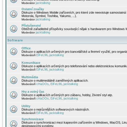
jacktalking
Moderátor
Ostatní značky
Diskuze o Windows Mobile zařízeních, pro které zde neexistuje samostatná 
Motorola, Symbol, Toshiba, Yakumo, ...).
jacktalking
Moderátor
Příslušenství
Obtížně zařaditelné příspěvky související nějak s hardwarem pro Windows M
jacktalking
Moderátor
Software
Office
Diskuze o aplikacích určených pro kancelářské a firemní využití, pro organiz
EiFeL96
jacktalking
Moderátoři
,
Komunikace
Diskuze o aplikacích určených pro telefonování nebo elektronickou komunika
EiFeL96
jacktalking
Moderátoři
,
Multimédia
Diskuze o multimediálně zaměřených aplikacích.
cHaOOs
EiFeL96
jacktalking
Moderátoři
,
,
Hry a volný čas
Diskuze o aplikacích určených pro zábavu, hobby, životní styl atp.
cHaOOs
EiFeL96
jacktalking
Moderátoři
,
,
Utility
Diskuze o nejrůznějších softwarových nástrojích.
EiFeL96
jacktalking
Moderátoři
,
Synchronizace
Diskuze o synchronizaci mezi kapesním zařízením a Windows, MacOS, Linux
desktopovými systémy.