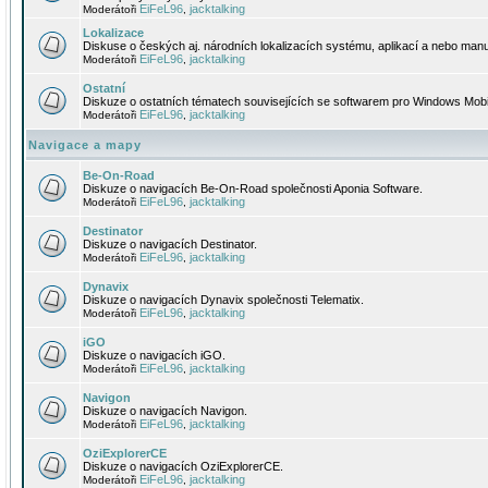
EiFeL96
jacktalking
Moderátoři
,
Lokalizace
Diskuse o českých aj. národních lokalizacích systému, aplikací a nebo manu
EiFeL96
jacktalking
Moderátoři
,
Ostatní
Diskuze o ostatních tématech souvisejících se softwarem pro Windows Mobi
EiFeL96
jacktalking
Moderátoři
,
Navigace a mapy
Be-On-Road
Diskuze o navigacích Be-On-Road společnosti Aponia Software.
EiFeL96
jacktalking
Moderátoři
,
Destinator
Diskuze o navigacích Destinator.
EiFeL96
jacktalking
Moderátoři
,
Dynavix
Diskuze o navigacích Dynavix společnosti Telematix.
EiFeL96
jacktalking
Moderátoři
,
iGO
Diskuze o navigacích iGO.
EiFeL96
jacktalking
Moderátoři
,
Navigon
Diskuze o navigacích Navigon.
EiFeL96
jacktalking
Moderátoři
,
OziExplorerCE
Diskuze o navigacích OziExplorerCE.
EiFeL96
jacktalking
Moderátoři
,