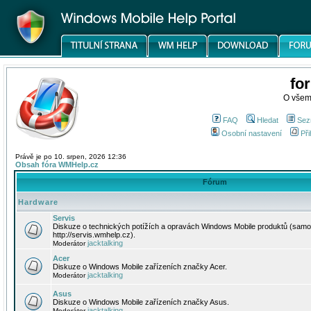
fo
O všem
FAQ
Hledat
Sez
Osobní nastavení
Při
Právě je po 10. srpen, 2026 12:36
Obsah fóra WMHelp.cz
Fórum
Hardware
Servis
Diskuze o technických potížích a opravách Windows Mobile produktů (samo
http://servis.wmhelp.cz).
jacktalking
Moderátor
Acer
Diskuze o Windows Mobile zařízeních značky Acer.
jacktalking
Moderátor
Asus
Diskuze o Windows Mobile zařízeních značky Asus.
jacktalking
Moderátor