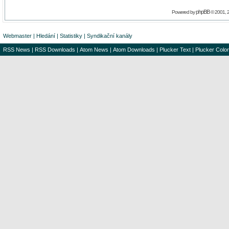
phpBB
Powered by
© 2001, 
Webmaster
|
Hledání
|
Statistiky
|
Syndikační kanály
RSS News
|
RSS Downloads
|
Atom News
|
Atom Downloads
|
Plucker Text
|
Plucker Color