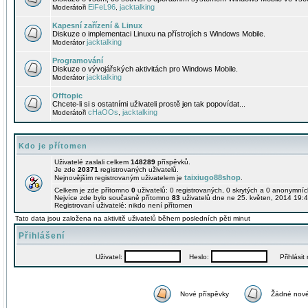
EiFeL96
jacktalking
Moderátoři
,
Kapesní zařízení & Linux
Diskuze o implementaci Linuxu na přístrojích s Windows Mobile.
jacktalking
Moderátor
Programování
Diskuze o vývojářských aktivitách pro Windows Mobile.
jacktalking
Moderátor
Offtopic
Chcete-li si s ostatními uživateli prostě jen tak popovídat...
cHaOOs
jacktalking
Moderátoři
,
Kdo je přítomen
Uživatelé zaslali celkem
148289
příspěvků.
Je zde
20371
registrovaných uživatelů.
taixiugo88shop
Nejnovějším registrovaným uživatelem je
.
Celkem je zde přítomno
0
uživatelů: 0 registrovaných, 0 skrytých a 0 anonymní
Nejvíce zde bylo současně přítomno
83
uživatelů dne ne 25. květen, 2014 19:4
Registrovaní uživatelé: nikdo není přítomen
Tato data jsou založena na aktivitě uživatelů během posledních pěti minut
Přihlášení
Uživatel:
Heslo:
Přihlásit m
Nové příspěvky
Žádné nové