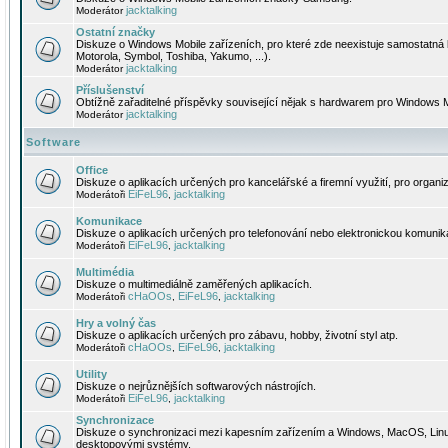
jacktalking
Moderátor
Ostatní značky
Diskuze o Windows Mobile zařízeních, pro které zde neexistuje samostatná 
Motorola, Symbol, Toshiba, Yakumo, ...).
jacktalking
Moderátor
Příslušenství
Obtížně zařaditelné příspěvky související nějak s hardwarem pro Windows M
jacktalking
Moderátor
Software
Office
Diskuze o aplikacích určených pro kancelářské a firemní využití, pro organiz
EiFeL96
jacktalking
Moderátoři
,
Komunikace
Diskuze o aplikacích určených pro telefonování nebo elektronickou komunika
EiFeL96
jacktalking
Moderátoři
,
Multimédia
Diskuze o multimediálně zaměřených aplikacích.
cHaOOs
EiFeL96
jacktalking
Moderátoři
,
,
Hry a volný čas
Diskuze o aplikacích určených pro zábavu, hobby, životní styl atp.
cHaOOs
EiFeL96
jacktalking
Moderátoři
,
,
Utility
Diskuze o nejrůznějších softwarových nástrojích.
EiFeL96
jacktalking
Moderátoři
,
Synchronizace
Diskuze o synchronizaci mezi kapesním zařízením a Windows, MacOS, Linux
desktopovými systémy.