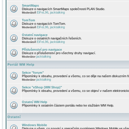
SmartMaps
Diskuze o navigacích SmartMaps společnosti PLAN Studio.
EiFeL96
jacktalking
Moderátoři
,
TomTom
Diskuze o navigacích TomTom.
EiFeL96
jacktalking
Moderátoři
,
Ostatní navigace
Diskuze o ostatních navigačních řešeních.
EiFeL96
jacktalking
Moderátoři
,
Příslušenství pro navigace
Diskuze o příslušenství pro všechny druhy navigací.
jacktalking
Moderátor
Portál WM Help
Sekce "forum"
Připomínky k obsahu, provedení a všemu, co se děje na našem diskuzním f
jacktalking
Moderátor
Sekce "eShop (WM Shop)"
Připomínky k obsahu, provedení a všemu, co se objeví v našem elektronic
Ostatní WM Help
Připomínky k ostatním částem portálu nebo ke službám WM Help.
Ostatní
Windows Mobile
Diskuze o všem, co souvisí s operačním systémem Windows Mobile ve všec