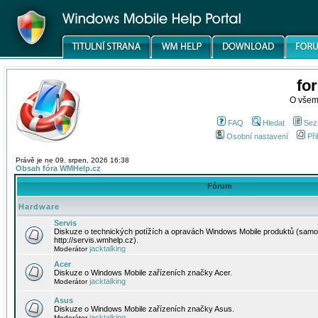
fo
O všem
FAQ
Hledat
Sez
Osobní nastavení
Při
Právě je ne 09. srpen, 2026 16:38
Obsah fóra WMHelp.cz
Fórum
Hardware
Servis
Diskuze o technických potížích a opravách Windows Mobile produktů (samo
http://servis.wmhelp.cz).
jacktalking
Moderátor
Acer
Diskuze o Windows Mobile zařízeních značky Acer.
jacktalking
Moderátor
Asus
Diskuze o Windows Mobile zařízeních značky Asus.
jacktalking
Moderátor