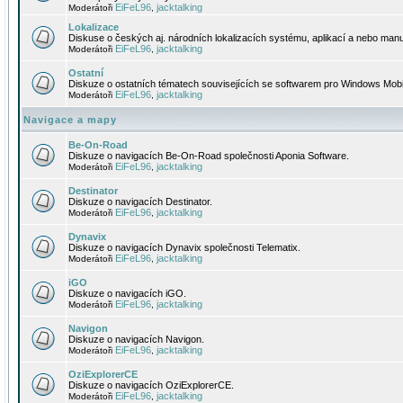
EiFeL96
jacktalking
Moderátoři
,
Lokalizace
Diskuse o českých aj. národních lokalizacích systému, aplikací a nebo manu
EiFeL96
jacktalking
Moderátoři
,
Ostatní
Diskuze o ostatních tématech souvisejících se softwarem pro Windows Mobi
EiFeL96
jacktalking
Moderátoři
,
Navigace a mapy
Be-On-Road
Diskuze o navigacích Be-On-Road společnosti Aponia Software.
EiFeL96
jacktalking
Moderátoři
,
Destinator
Diskuze o navigacích Destinator.
EiFeL96
jacktalking
Moderátoři
,
Dynavix
Diskuze o navigacích Dynavix společnosti Telematix.
EiFeL96
jacktalking
Moderátoři
,
iGO
Diskuze o navigacích iGO.
EiFeL96
jacktalking
Moderátoři
,
Navigon
Diskuze o navigacích Navigon.
EiFeL96
jacktalking
Moderátoři
,
OziExplorerCE
Diskuze o navigacích OziExplorerCE.
EiFeL96
jacktalking
Moderátoři
,