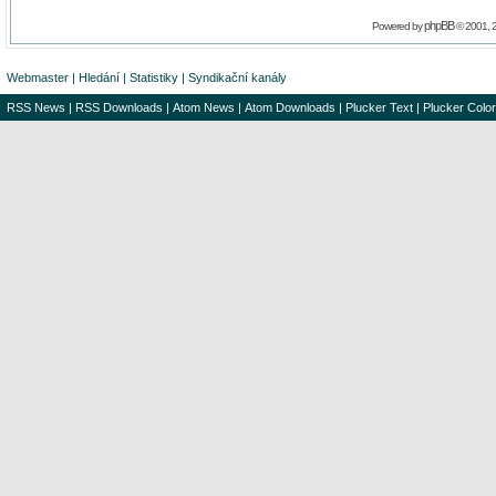
phpBB
Powered by
© 2001, 
Webmaster
|
Hledání
|
Statistiky
|
Syndikační kanály
RSS News
|
RSS Downloads
|
Atom News
|
Atom Downloads
|
Plucker Text
|
Plucker Color