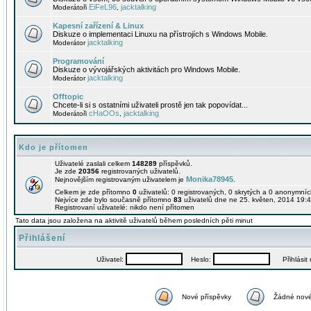
EiFeL96
jacktalking
Moderátoři
,
Kapesní zařízení & Linux
Diskuze o implementaci Linuxu na přístrojích s Windows Mobile.
jacktalking
Moderátor
Programování
Diskuze o vývojářských aktivitách pro Windows Mobile.
jacktalking
Moderátor
Offtopic
Chcete-li si s ostatními uživateli prostě jen tak popovídat...
cHaOOs
jacktalking
Moderátoři
,
Kdo je přítomen
Uživatelé zaslali celkem
148289
příspěvků.
Je zde
20356
registrovaných uživatelů.
Monika78945
Nejnovějším registrovaným uživatelem je
.
Celkem je zde přítomno
0
uživatelů: 0 registrovaných, 0 skrytých a 0 anonymní
Nejvíce zde bylo současně přítomno
83
uživatelů dne ne 25. květen, 2014 19:4
Registrovaní uživatelé: nikdo není přítomen
Tato data jsou založena na aktivitě uživatelů během posledních pěti minut
Přihlášení
Uživatel:
Heslo:
Přihlásit m
Nové příspěvky
Žádné nové