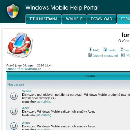
fo
O všem
FAQ
Hledat
Sez
Osobní nastavení
Při
Právě je ne 09. srpen, 2026 11:44
Obsah fóra WMHelp.cz
Fórum
Hardware
Servis
Diskuze o technických potížích a opravách Windows Mobile produktů (samo
http://servis.wmhelp.cz).
jacktalking
Moderátor
Acer
Diskuze o Windows Mobile zařízeních značky Acer.
jacktalking
Moderátor
Asus
Diskuze o Windows Mobile zařízeních značky Asus.
jacktalking
Moderátor