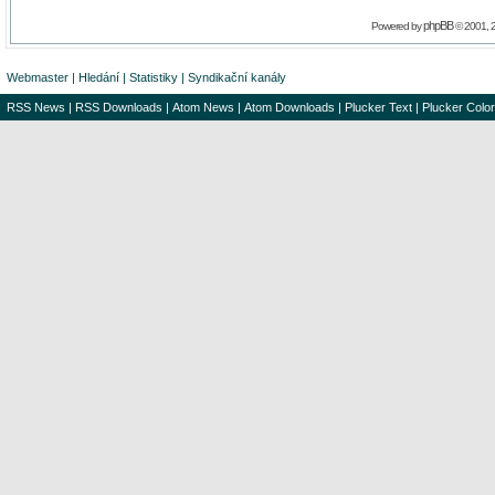
phpBB
Powered by
© 2001, 
Webmaster
|
Hledání
|
Statistiky
|
Syndikační kanály
RSS News
|
RSS Downloads
|
Atom News
|
Atom Downloads
|
Plucker Text
|
Plucker Color