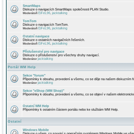
SmartMaps
Diskuze o navigacích SmartMaps společnosti PLAN Studio.
EiFeL96
jacktalking
Moderátoři
,
TomTom
Diskuze o navigacích TomTom.
EiFeL96
jacktalking
Moderátoři
,
Ostatní navigace
Diskuze o ostatních navigačních řešeních.
EiFeL96
jacktalking
Moderátoři
,
Příslušenství pro navigace
Diskuze o příslušenství pro všechny druhy navigací.
jacktalking
Moderátor
Portál WM Help
Sekce "forum"
Připomínky k obsahu, provedení a všemu, co se děje na našem diskuzním f
jacktalking
Moderátor
Sekce "eShop (WM Shop)"
Připomínky k obsahu, provedení a všemu, co se objeví v našem elektronic
Ostatní WM Help
Připomínky k ostatním částem portálu nebo ke službám WM Help.
Ostatní
Windows Mobile
Diskuze o všem, co souvisí s operačním systémem Windows Mobile ve všec