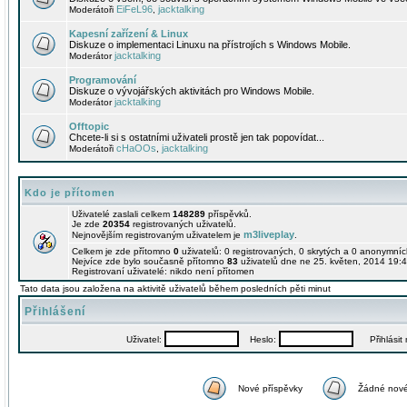
EiFeL96
jacktalking
Moderátoři
,
Kapesní zařízení & Linux
Diskuze o implementaci Linuxu na přístrojích s Windows Mobile.
jacktalking
Moderátor
Programování
Diskuze o vývojářských aktivitách pro Windows Mobile.
jacktalking
Moderátor
Offtopic
Chcete-li si s ostatními uživateli prostě jen tak popovídat...
cHaOOs
jacktalking
Moderátoři
,
Kdo je přítomen
Uživatelé zaslali celkem
148289
příspěvků.
Je zde
20354
registrovaných uživatelů.
m3liveplay
Nejnovějším registrovaným uživatelem je
.
Celkem je zde přítomno
0
uživatelů: 0 registrovaných, 0 skrytých a 0 anonymní
Nejvíce zde bylo současně přítomno
83
uživatelů dne ne 25. květen, 2014 19:4
Registrovaní uživatelé: nikdo není přítomen
Tato data jsou založena na aktivitě uživatelů během posledních pěti minut
Přihlášení
Uživatel:
Heslo:
Přihlásit m
Nové příspěvky
Žádné nové