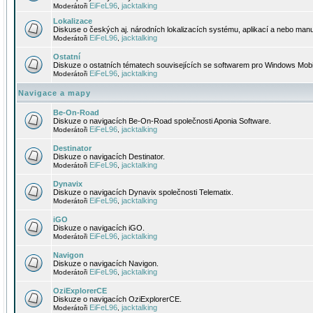
EiFeL96
jacktalking
Moderátoři
,
Lokalizace
Diskuse o českých aj. národních lokalizacích systému, aplikací a nebo manu
EiFeL96
jacktalking
Moderátoři
,
Ostatní
Diskuze o ostatních tématech souvisejících se softwarem pro Windows Mobi
EiFeL96
jacktalking
Moderátoři
,
Navigace a mapy
Be-On-Road
Diskuze o navigacích Be-On-Road společnosti Aponia Software.
EiFeL96
jacktalking
Moderátoři
,
Destinator
Diskuze o navigacích Destinator.
EiFeL96
jacktalking
Moderátoři
,
Dynavix
Diskuze o navigacích Dynavix společnosti Telematix.
EiFeL96
jacktalking
Moderátoři
,
iGO
Diskuze o navigacích iGO.
EiFeL96
jacktalking
Moderátoři
,
Navigon
Diskuze o navigacích Navigon.
EiFeL96
jacktalking
Moderátoři
,
OziExplorerCE
Diskuze o navigacích OziExplorerCE.
EiFeL96
jacktalking
Moderátoři
,