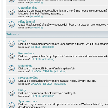
jacktalking
Moderátor
Ostatní značky
Diskuze o Windows Mobile zařízeních, pro které zde neexistuje samostatná 
Motorola, Symbol, Toshiba, Yakumo, ...).
jacktalking
Moderátor
Příslušenství
Obtížně zařaditelné příspěvky související nějak s hardwarem pro Windows M
jacktalking
Moderátor
Software
Office
Diskuze o aplikacích určených pro kancelářské a firemní využití, pro organiz
EiFeL96
jacktalking
Moderátoři
,
Komunikace
Diskuze o aplikacích určených pro telefonování nebo elektronickou komunika
EiFeL96
jacktalking
Moderátoři
,
Multimédia
Diskuze o multimediálně zaměřených aplikacích.
cHaOOs
EiFeL96
jacktalking
Moderátoři
,
,
Hry a volný čas
Diskuze o aplikacích určených pro zábavu, hobby, životní styl atp.
cHaOOs
EiFeL96
jacktalking
Moderátoři
,
,
Utility
Diskuze o nejrůznějších softwarových nástrojích.
EiFeL96
jacktalking
Moderátoři
,
Synchronizace
Diskuze o synchronizaci mezi kapesním zařízením a Windows, MacOS, Linux
desktopovými systémy.