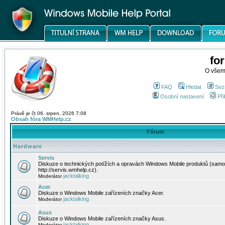
fo
O všem
FAQ
Hledat
Sez
Osobní nastavení
Při
Právě je čt 06. srpen, 2026 7:08
Obsah fóra WMHelp.cz
Fórum
Hardware
Servis
Diskuze o technických potížích a opravách Windows Mobile produktů (samo
http://servis.wmhelp.cz).
jacktalking
Moderátor
Acer
Diskuze o Windows Mobile zařízeních značky Acer.
jacktalking
Moderátor
Asus
Diskuze o Windows Mobile zařízeních značky Asus.
jacktalking
Moderátor