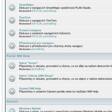
SmartMaps
Diskuze o navigacích SmartMaps společnosti PLAN Studio.
EiFeL96
jacktalking
Moderátoři
,
TomTom
Diskuze o navigacích TomTom.
EiFeL96
jacktalking
Moderátoři
,
Ostatní navigace
Diskuze o ostatních navigačních řešeních.
EiFeL96
jacktalking
Moderátoři
,
Příslušenství pro navigace
Diskuze o příslušenství pro všechny druhy navigací.
jacktalking
Moderátor
Portál WM Help
Sekce "forum"
Připomínky k obsahu, provedení a všemu, co se děje na našem diskuzním f
jacktalking
Moderátor
Sekce "eShop (WM Shop)"
Připomínky k obsahu, provedení a všemu, co se objeví v našem elektronic
Ostatní WM Help
Připomínky k ostatním částem portálu nebo ke službám WM Help.
Ostatní
Windows Mobile
Diskuze o všem, co souvisí s operačním systémem Windows Mobile ve všec