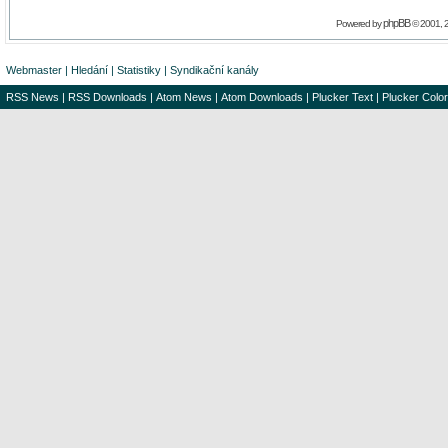
phpBB
Powered by
© 2001, 
Webmaster
|
Hledání
|
Statistiky
|
Syndikační kanály
RSS News
|
RSS Downloads
|
Atom News
|
Atom Downloads
|
Plucker Text
|
Plucker Color