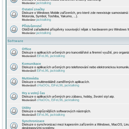
jacktalking
Moderátor
Ostatní značky
Diskuze o Windows Mobile zařízeních, pro které zde neexistuje samostatná 
Motorola, Symbol, Toshiba, Yakumo, ...).
jacktalking
Moderátor
Příslušenství
Obtížně zařaditelné příspěvky související nějak s hardwarem pro Windows M
jacktalking
Moderátor
Software
Office
Diskuze o aplikacích určených pro kancelářské a firemní využití, pro organiz
EiFeL96
jacktalking
Moderátoři
,
Komunikace
Diskuze o aplikacích určených pro telefonování nebo elektronickou komunika
EiFeL96
jacktalking
Moderátoři
,
Multimédia
Diskuze o multimediálně zaměřených aplikacích.
cHaOOs
EiFeL96
jacktalking
Moderátoři
,
,
Hry a volný čas
Diskuze o aplikacích určených pro zábavu, hobby, životní styl atp.
cHaOOs
EiFeL96
jacktalking
Moderátoři
,
,
Utility
Diskuze o nejrůznějších softwarových nástrojích.
EiFeL96
jacktalking
Moderátoři
,
Synchronizace
Diskuze o synchronizaci mezi kapesním zařízením a Windows, MacOS, Linux
desktopovými systémy.