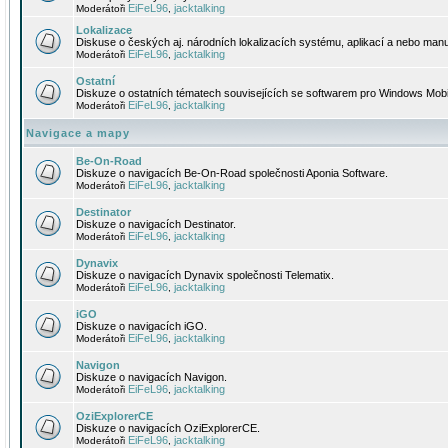
EiFeL96
jacktalking
Moderátoři
,
Lokalizace
Diskuse o českých aj. národních lokalizacích systému, aplikací a nebo manu
EiFeL96
jacktalking
Moderátoři
,
Ostatní
Diskuze o ostatních tématech souvisejících se softwarem pro Windows Mobi
EiFeL96
jacktalking
Moderátoři
,
Navigace a mapy
Be-On-Road
Diskuze o navigacích Be-On-Road společnosti Aponia Software.
EiFeL96
jacktalking
Moderátoři
,
Destinator
Diskuze o navigacích Destinator.
EiFeL96
jacktalking
Moderátoři
,
Dynavix
Diskuze o navigacích Dynavix společnosti Telematix.
EiFeL96
jacktalking
Moderátoři
,
iGO
Diskuze o navigacích iGO.
EiFeL96
jacktalking
Moderátoři
,
Navigon
Diskuze o navigacích Navigon.
EiFeL96
jacktalking
Moderátoři
,
OziExplorerCE
Diskuze o navigacích OziExplorerCE.
EiFeL96
jacktalking
Moderátoři
,