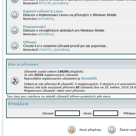
EiFeL96
jacktalking
Moderátoři
,
Kapesní zařízení & Linux
Diskuze o implementaci Linuxu na přístrojích s Windows Mobile.
jacktalking
Moderátor
Programování
Diskuze o vývojářských aktivitách pro Windows Mobile.
jacktalking
Moderátor
Offtopic
Chcete-li si s ostatními uživateli prostě jen tak popovídat...
cHaOOs
jacktalking
Moderátoři
,
Kdo je přítomen
Uživatelé zaslali celkem
148289
příspěvků.
Je zde
20316
registrovaných uživatelů.
dissdal19
Nejnovějším registrovaným uživatelem je
.
Celkem je zde přítomno
0
uživatelů: 0 registrovaných, 0 skrytých a 0 anonymní
Nejvíce zde bylo současně přítomno
83
uživatelů dne ne 25. květen, 2014 19:4
Registrovaní uživatelé: nikdo není přítomen
Tato data jsou založena na aktivitě uživatelů během posledních pěti minut
Přihlášení
Uživatel:
Heslo:
Přihlásit m
Nové příspěvky
Žádné nové