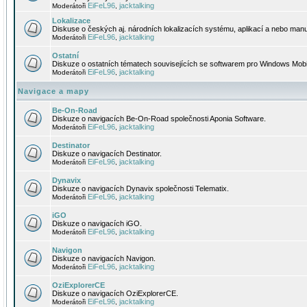
EiFeL96
jacktalking
Moderátoři
,
Lokalizace
Diskuse o českých aj. národních lokalizacích systému, aplikací a nebo manu
EiFeL96
jacktalking
Moderátoři
,
Ostatní
Diskuze o ostatních tématech souvisejících se softwarem pro Windows Mobi
EiFeL96
jacktalking
Moderátoři
,
Navigace a mapy
Be-On-Road
Diskuze o navigacích Be-On-Road společnosti Aponia Software.
EiFeL96
jacktalking
Moderátoři
,
Destinator
Diskuze o navigacích Destinator.
EiFeL96
jacktalking
Moderátoři
,
Dynavix
Diskuze o navigacích Dynavix společnosti Telematix.
EiFeL96
jacktalking
Moderátoři
,
iGO
Diskuze o navigacích iGO.
EiFeL96
jacktalking
Moderátoři
,
Navigon
Diskuze o navigacích Navigon.
EiFeL96
jacktalking
Moderátoři
,
OziExplorerCE
Diskuze o navigacích OziExplorerCE.
EiFeL96
jacktalking
Moderátoři
,