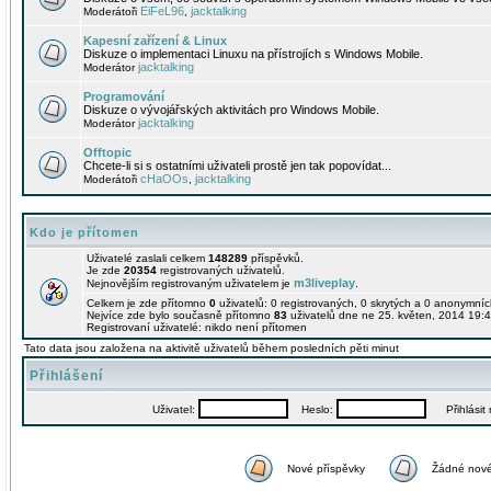
EiFeL96
jacktalking
Moderátoři
,
Kapesní zařízení & Linux
Diskuze o implementaci Linuxu na přístrojích s Windows Mobile.
jacktalking
Moderátor
Programování
Diskuze o vývojářských aktivitách pro Windows Mobile.
jacktalking
Moderátor
Offtopic
Chcete-li si s ostatními uživateli prostě jen tak popovídat...
cHaOOs
jacktalking
Moderátoři
,
Kdo je přítomen
Uživatelé zaslali celkem
148289
příspěvků.
Je zde
20354
registrovaných uživatelů.
m3liveplay
Nejnovějším registrovaným uživatelem je
.
Celkem je zde přítomno
0
uživatelů: 0 registrovaných, 0 skrytých a 0 anonymní
Nejvíce zde bylo současně přítomno
83
uživatelů dne ne 25. květen, 2014 19:4
Registrovaní uživatelé: nikdo není přítomen
Tato data jsou založena na aktivitě uživatelů během posledních pěti minut
Přihlášení
Uživatel:
Heslo:
Přihlásit m
Nové příspěvky
Žádné nové