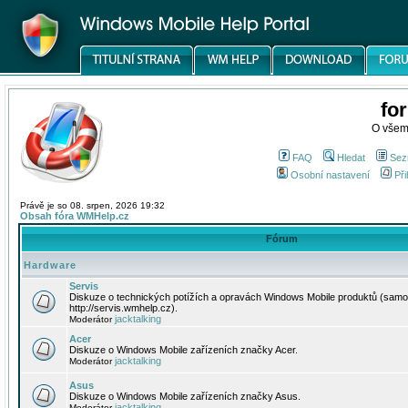
fo
O všem
FAQ
Hledat
Sez
Osobní nastavení
Při
Právě je so 08. srpen, 2026 19:32
Obsah fóra WMHelp.cz
Fórum
Hardware
Servis
Diskuze o technických potížích a opravách Windows Mobile produktů (samo
http://servis.wmhelp.cz).
jacktalking
Moderátor
Acer
Diskuze o Windows Mobile zařízeních značky Acer.
jacktalking
Moderátor
Asus
Diskuze o Windows Mobile zařízeních značky Asus.
jacktalking
Moderátor