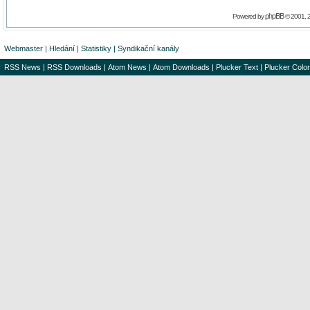
phpBB
Powered by
© 2001, 
Webmaster
|
Hledání
|
Statistiky
|
Syndikační kanály
RSS News
|
RSS Downloads
|
Atom News
|
Atom Downloads
|
Plucker Text
|
Plucker Color