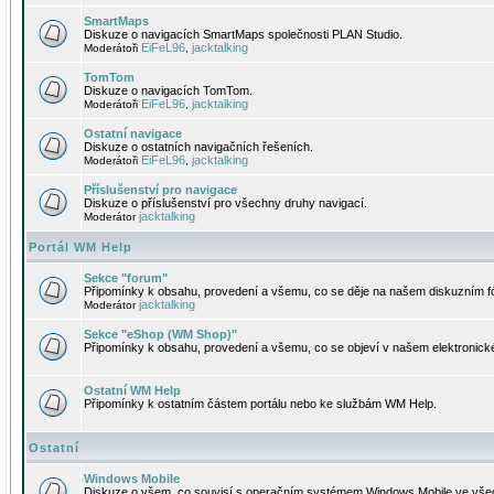
SmartMaps
Diskuze o navigacích SmartMaps společnosti PLAN Studio.
EiFeL96
jacktalking
Moderátoři
,
TomTom
Diskuze o navigacích TomTom.
EiFeL96
jacktalking
Moderátoři
,
Ostatní navigace
Diskuze o ostatních navigačních řešeních.
EiFeL96
jacktalking
Moderátoři
,
Příslušenství pro navigace
Diskuze o příslušenství pro všechny druhy navigací.
jacktalking
Moderátor
Portál WM Help
Sekce "forum"
Připomínky k obsahu, provedení a všemu, co se děje na našem diskuzním f
jacktalking
Moderátor
Sekce "eShop (WM Shop)"
Připomínky k obsahu, provedení a všemu, co se objeví v našem elektronic
Ostatní WM Help
Připomínky k ostatním částem portálu nebo ke službám WM Help.
Ostatní
Windows Mobile
Diskuze o všem, co souvisí s operačním systémem Windows Mobile ve všec