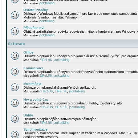
jacktalking
Moderátor
Ostatní značky
Diskuze o Windows Mobile zařízeních, pro které zde neexistuje samostatná 
Motorola, Symbol, Toshiba, Yakumo, ...).
jacktalking
Moderátor
Příslušenství
Obtížně zařaditelné příspěvky související nějak s hardwarem pro Windows M
jacktalking
Moderátor
Software
Office
Diskuze o aplikacích určených pro kancelářské a firemní využití, pro organiz
EiFeL96
jacktalking
Moderátoři
,
Komunikace
Diskuze o aplikacích určených pro telefonování nebo elektronickou komunika
EiFeL96
jacktalking
Moderátoři
,
Multimédia
Diskuze o multimediálně zaměřených aplikacích.
cHaOOs
EiFeL96
jacktalking
Moderátoři
,
,
Hry a volný čas
Diskuze o aplikacích určených pro zábavu, hobby, životní styl atp.
cHaOOs
EiFeL96
jacktalking
Moderátoři
,
,
Utility
Diskuze o nejrůznějších softwarových nástrojích.
EiFeL96
jacktalking
Moderátoři
,
Synchronizace
Diskuze o synchronizaci mezi kapesním zařízením a Windows, MacOS, Linux
desktopovými systémy.