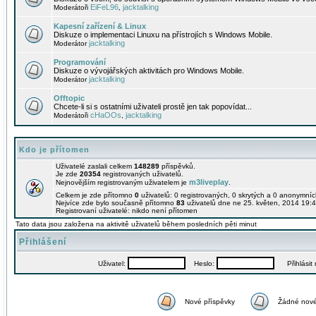
EiFeL96
jacktalking
Moderátoři
,
Kapesní zařízení & Linux
Diskuze o implementaci Linuxu na přístrojích s Windows Mobile.
jacktalking
Moderátor
Programování
Diskuze o vývojářských aktivitách pro Windows Mobile.
jacktalking
Moderátor
Offtopic
Chcete-li si s ostatními uživateli prostě jen tak popovídat...
cHaOOs
jacktalking
Moderátoři
,
Kdo je přítomen
Uživatelé zaslali celkem
148289
příspěvků.
Je zde
20354
registrovaných uživatelů.
m3liveplay
Nejnovějším registrovaným uživatelem je
.
Celkem je zde přítomno
0
uživatelů: 0 registrovaných, 0 skrytých a 0 anonymní
Nejvíce zde bylo současně přítomno
83
uživatelů dne ne 25. květen, 2014 19:4
Registrovaní uživatelé: nikdo není přítomen
Tato data jsou založena na aktivitě uživatelů během posledních pěti minut
Přihlášení
Uživatel:
Heslo:
Přihlásit m
Nové příspěvky
Žádné nové