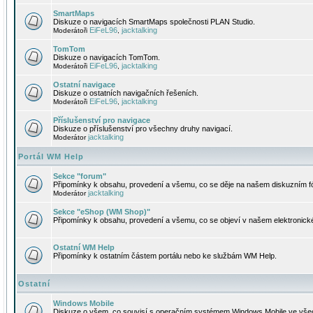
SmartMaps
Diskuze o navigacích SmartMaps společnosti PLAN Studio.
EiFeL96
jacktalking
Moderátoři
,
TomTom
Diskuze o navigacích TomTom.
EiFeL96
jacktalking
Moderátoři
,
Ostatní navigace
Diskuze o ostatních navigačních řešeních.
EiFeL96
jacktalking
Moderátoři
,
Příslušenství pro navigace
Diskuze o příslušenství pro všechny druhy navigací.
jacktalking
Moderátor
Portál WM Help
Sekce "forum"
Připomínky k obsahu, provedení a všemu, co se děje na našem diskuzním f
jacktalking
Moderátor
Sekce "eShop (WM Shop)"
Připomínky k obsahu, provedení a všemu, co se objeví v našem elektronic
Ostatní WM Help
Připomínky k ostatním částem portálu nebo ke službám WM Help.
Ostatní
Windows Mobile
Diskuze o všem, co souvisí s operačním systémem Windows Mobile ve všec