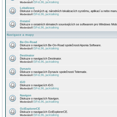
EiFeL96
jacktalking
Moderátoři
,
Lokalizace
Diskuse o českých aj. národních lokalizacích systému, aplikací a nebo manu
EiFeL96
jacktalking
Moderátoři
,
Ostatní
Diskuze o ostatních tématech souvisejících se softwarem pro Windows Mobi
EiFeL96
jacktalking
Moderátoři
,
Navigace a mapy
Be-On-Road
Diskuze o navigacích Be-On-Road společnosti Aponia Software.
EiFeL96
jacktalking
Moderátoři
,
Destinator
Diskuze o navigacích Destinator.
EiFeL96
jacktalking
Moderátoři
,
Dynavix
Diskuze o navigacích Dynavix společnosti Telematix.
EiFeL96
jacktalking
Moderátoři
,
iGO
Diskuze o navigacích iGO.
EiFeL96
jacktalking
Moderátoři
,
Navigon
Diskuze o navigacích Navigon.
EiFeL96
jacktalking
Moderátoři
,
OziExplorerCE
Diskuze o navigacích OziExplorerCE.
EiFeL96
jacktalking
Moderátoři
,