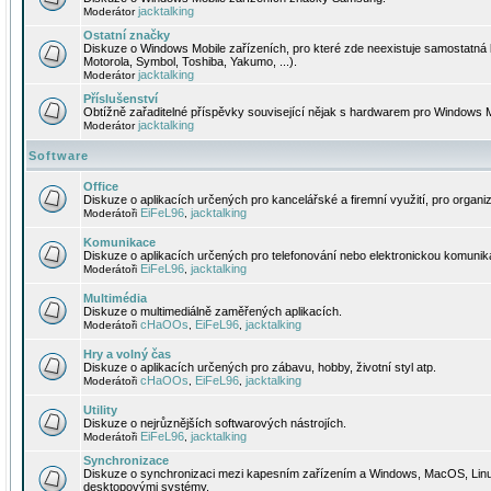
jacktalking
Moderátor
Ostatní značky
Diskuze o Windows Mobile zařízeních, pro které zde neexistuje samostatná 
Motorola, Symbol, Toshiba, Yakumo, ...).
jacktalking
Moderátor
Příslušenství
Obtížně zařaditelné příspěvky související nějak s hardwarem pro Windows M
jacktalking
Moderátor
Software
Office
Diskuze o aplikacích určených pro kancelářské a firemní využití, pro organiz
EiFeL96
jacktalking
Moderátoři
,
Komunikace
Diskuze o aplikacích určených pro telefonování nebo elektronickou komunika
EiFeL96
jacktalking
Moderátoři
,
Multimédia
Diskuze o multimediálně zaměřených aplikacích.
cHaOOs
EiFeL96
jacktalking
Moderátoři
,
,
Hry a volný čas
Diskuze o aplikacích určených pro zábavu, hobby, životní styl atp.
cHaOOs
EiFeL96
jacktalking
Moderátoři
,
,
Utility
Diskuze o nejrůznějších softwarových nástrojích.
EiFeL96
jacktalking
Moderátoři
,
Synchronizace
Diskuze o synchronizaci mezi kapesním zařízením a Windows, MacOS, Linux
desktopovými systémy.