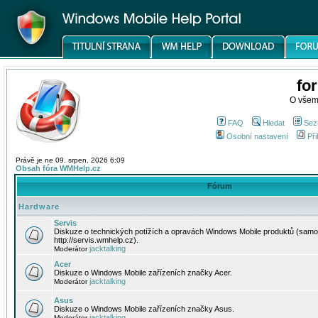
fo
O všem
FAQ
Hledat
Sez
Osobní nastavení
Při
Právě je ne 09. srpen, 2026 6:09
Obsah fóra WMHelp.cz
Fórum
Hardware
Servis
Diskuze o technických potížích a opravách Windows Mobile produktů (samo
http://servis.wmhelp.cz).
jacktalking
Moderátor
Acer
Diskuze o Windows Mobile zařízeních značky Acer.
jacktalking
Moderátor
Asus
Diskuze o Windows Mobile zařízeních značky Asus.
jacktalking
Moderátor