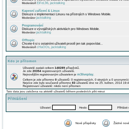
EiFeL96
jacktalking
Moderátoři
,
Kapesní zařízení & Linux
Diskuze o implementaci Linuxu na přístrojích s Windows Mobile.
jacktalking
Moderátor
Programování
Diskuze o vývojářských aktivitách pro Windows Mobile.
jacktalking
Moderátor
Offtopic
Chcete-li si s ostatními uživateli prostě jen tak popovídat...
cHaOOs
jacktalking
Moderátoři
,
Kdo je přítomen
Uživatelé zaslali celkem
148289
příspěvků.
Je zde
20354
registrovaných uživatelů.
m3liveplay
Nejnovějším registrovaným uživatelem je
.
Celkem je zde přítomno
0
uživatelů: 0 registrovaných, 0 skrytých a 0 anonymní
Nejvíce zde bylo současně přítomno
83
uživatelů dne ne 25. květen, 2014 19:4
Registrovaní uživatelé: nikdo není přítomen
Tato data jsou založena na aktivitě uživatelů během posledních pěti minut
Přihlášení
Uživatel:
Heslo:
Přihlásit m
Nové příspěvky
Žádné nové