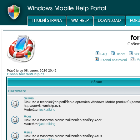
fo
O všem
FAQ
Hledat
Sez
Osobní nastavení
Při
Právě je so 08. srpen, 2026 20:42
Obsah fóra WMHelp.cz
Fórum
Hardware
Servis
Diskuze o technických potížích a opravách Windows Mobile produktů (samo
http://servis.wmhelp.cz).
jacktalking
Moderátor
Acer
Diskuze o Windows Mobile zařízeních značky Acer.
jacktalking
Moderátor
Asus
Diskuze o Windows Mobile zařízeních značky Asus.
jacktalking
Moderátor