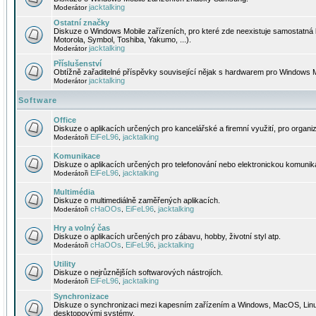
jacktalking
Moderátor
Ostatní značky
Diskuze o Windows Mobile zařízeních, pro které zde neexistuje samostatná 
Motorola, Symbol, Toshiba, Yakumo, ...).
jacktalking
Moderátor
Příslušenství
Obtížně zařaditelné příspěvky související nějak s hardwarem pro Windows M
jacktalking
Moderátor
Software
Office
Diskuze o aplikacích určených pro kancelářské a firemní využití, pro organiz
EiFeL96
jacktalking
Moderátoři
,
Komunikace
Diskuze o aplikacích určených pro telefonování nebo elektronickou komunika
EiFeL96
jacktalking
Moderátoři
,
Multimédia
Diskuze o multimediálně zaměřených aplikacích.
cHaOOs
EiFeL96
jacktalking
Moderátoři
,
,
Hry a volný čas
Diskuze o aplikacích určených pro zábavu, hobby, životní styl atp.
cHaOOs
EiFeL96
jacktalking
Moderátoři
,
,
Utility
Diskuze o nejrůznějších softwarových nástrojích.
EiFeL96
jacktalking
Moderátoři
,
Synchronizace
Diskuze o synchronizaci mezi kapesním zařízením a Windows, MacOS, Linux
desktopovými systémy.