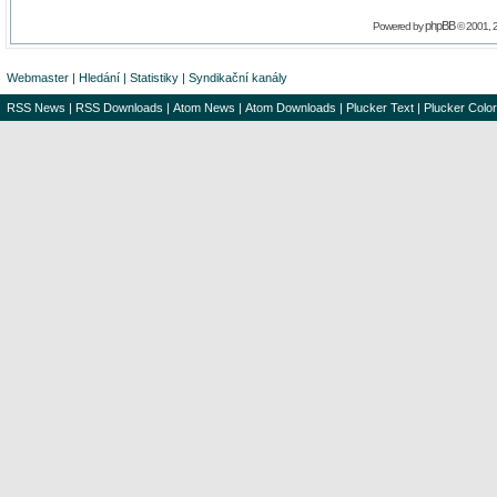
phpBB
Powered by
© 2001, 
Webmaster
|
Hledání
|
Statistiky
|
Syndikační kanály
RSS News
|
RSS Downloads
|
Atom News
|
Atom Downloads
|
Plucker Text
|
Plucker Color