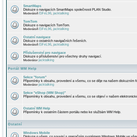
SmartMaps
Diskuze o navigacích SmartMaps společnosti PLAN Studio.
EiFeL96
jacktalking
Moderátoři
,
TomTom
Diskuze o navigacích TomTom.
EiFeL96
jacktalking
Moderátoři
,
Ostatní navigace
Diskuze o ostatních navigačních řešeních.
EiFeL96
jacktalking
Moderátoři
,
Příslušenství pro navigace
Diskuze o příslušenství pro všechny druhy navigací.
jacktalking
Moderátor
Portál WM Help
Sekce "forum"
Připomínky k obsahu, provedení a všemu, co se děje na našem diskuzním f
jacktalking
Moderátor
Sekce "eShop (WM Shop)"
Připomínky k obsahu, provedení a všemu, co se objeví v našem elektronic
Ostatní WM Help
Připomínky k ostatním částem portálu nebo ke službám WM Help.
Ostatní
Windows Mobile
Diskuze o všem, co souvisí s operačním systémem Windows Mobile ve všec