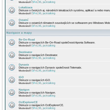
EiFeL96
jacktalking
Moderátoři
,
Lokalizace
Diskuse o českých aj. národních lokalizacích systému, aplikací a nebo manu
EiFeL96
jacktalking
Moderátoři
,
Ostatní
Diskuze o ostatních tématech souvisejících se softwarem pro Windows Mobi
EiFeL96
jacktalking
Moderátoři
,
Navigace a mapy
Be-On-Road
Diskuze o navigacích Be-On-Road společnosti Aponia Software.
EiFeL96
jacktalking
Moderátoři
,
Destinator
Diskuze o navigacích Destinator.
EiFeL96
jacktalking
Moderátoři
,
Dynavix
Diskuze o navigacích Dynavix společnosti Telematix.
EiFeL96
jacktalking
Moderátoři
,
iGO
Diskuze o navigacích iGO.
EiFeL96
jacktalking
Moderátoři
,
Navigon
Diskuze o navigacích Navigon.
EiFeL96
jacktalking
Moderátoři
,
OziExplorerCE
Diskuze o navigacích OziExplorerCE.
EiFeL96
jacktalking
Moderátoři
,