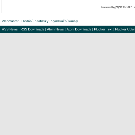
phpBB
Powered by
© 2001, 
Webmaster
|
Hledání
|
Statistiky
|
Syndikační kanály
RSS News
|
RSS Downloads
|
Atom News
|
Atom Downloads
|
Plucker Text
|
Plucker Color