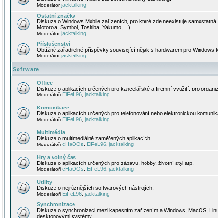
jacktalking
Moderátor
Ostatní značky
Diskuze o Windows Mobile zařízeních, pro které zde neexistuje samostatná 
Motorola, Symbol, Toshiba, Yakumo, ...).
jacktalking
Moderátor
Příslušenství
Obtížně zařaditelné příspěvky související nějak s hardwarem pro Windows M
jacktalking
Moderátor
Software
Office
Diskuze o aplikacích určených pro kancelářské a firemní využití, pro organiz
EiFeL96
jacktalking
Moderátoři
,
Komunikace
Diskuze o aplikacích určených pro telefonování nebo elektronickou komunika
EiFeL96
jacktalking
Moderátoři
,
Multimédia
Diskuze o multimediálně zaměřených aplikacích.
cHaOOs
EiFeL96
jacktalking
Moderátoři
,
,
Hry a volný čas
Diskuze o aplikacích určených pro zábavu, hobby, životní styl atp.
cHaOOs
EiFeL96
jacktalking
Moderátoři
,
,
Utility
Diskuze o nejrůznějších softwarových nástrojích.
EiFeL96
jacktalking
Moderátoři
,
Synchronizace
Diskuze o synchronizaci mezi kapesním zařízením a Windows, MacOS, Linux
desktopovými systémy.