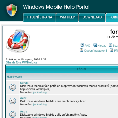
fo
O všem
FAQ
Hledat
Sez
Osobní nastavení
Při
Právě je po 10. srpen, 2026 8:31
Obsah fóra WMHelp.cz
Fórum
Hardware
Servis
Diskuze o technických potížích a opravách Windows Mobile produktů (samo
http://servis.wmhelp.cz).
jacktalking
Moderátor
Acer
Diskuze o Windows Mobile zařízeních značky Acer.
jacktalking
Moderátor
Asus
Diskuze o Windows Mobile zařízeních značky Asus.
jacktalking
Moderátor