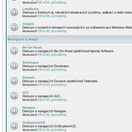
EiFeL96
jacktalking
Moderátoři
,
Lokalizace
Diskuse o českých aj. národních lokalizacích systému, aplikací a nebo manu
EiFeL96
jacktalking
Moderátoři
,
Ostatní
Diskuze o ostatních tématech souvisejících se softwarem pro Windows Mobi
EiFeL96
jacktalking
Moderátoři
,
Navigace a mapy
Be-On-Road
Diskuze o navigacích Be-On-Road společnosti Aponia Software.
EiFeL96
jacktalking
Moderátoři
,
Destinator
Diskuze o navigacích Destinator.
EiFeL96
jacktalking
Moderátoři
,
Dynavix
Diskuze o navigacích Dynavix společnosti Telematix.
EiFeL96
jacktalking
Moderátoři
,
iGO
Diskuze o navigacích iGO.
EiFeL96
jacktalking
Moderátoři
,
Navigon
Diskuze o navigacích Navigon.
EiFeL96
jacktalking
Moderátoři
,
OziExplorerCE
Diskuze o navigacích OziExplorerCE.
EiFeL96
jacktalking
Moderátoři
,