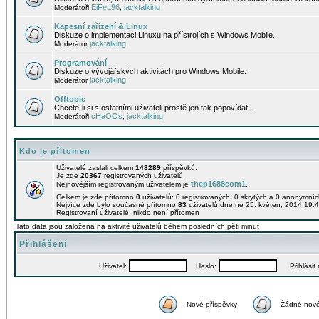
EiFeL96
jacktalking
Moderátoři
,
Kapesní zařízení & Linux
Diskuze o implementaci Linuxu na přístrojích s Windows Mobile.
jacktalking
Moderátor
Programování
Diskuze o vývojářských aktivitách pro Windows Mobile.
jacktalking
Moderátor
Offtopic
Chcete-li si s ostatními uživateli prostě jen tak popovídat...
cHaOOs
jacktalking
Moderátoři
,
Kdo je přítomen
Uživatelé zaslali celkem
148289
příspěvků.
Je zde
20367
registrovaných uživatelů.
thep1688com1
Nejnovějším registrovaným uživatelem je
.
Celkem je zde přítomno
0
uživatelů: 0 registrovaných, 0 skrytých a 0 anonymní
Nejvíce zde bylo současně přítomno
83
uživatelů dne ne 25. květen, 2014 19:4
Registrovaní uživatelé: nikdo není přítomen
Tato data jsou založena na aktivitě uživatelů během posledních pěti minut
Přihlášení
Uživatel:
Heslo:
Přihlásit m
Nové příspěvky
Žádné nové