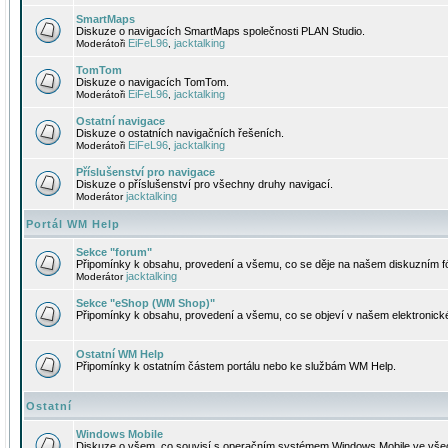
SmartMaps
Diskuze o navigacích SmartMaps společnosti PLAN Studio.
EiFeL96
jacktalking
Moderátoři
,
TomTom
Diskuze o navigacích TomTom.
EiFeL96
jacktalking
Moderátoři
,
Ostatní navigace
Diskuze o ostatních navigačních řešeních.
EiFeL96
jacktalking
Moderátoři
,
Příslušenství pro navigace
Diskuze o příslušenství pro všechny druhy navigací.
jacktalking
Moderátor
Portál WM Help
Sekce "forum"
Připomínky k obsahu, provedení a všemu, co se děje na našem diskuzním f
jacktalking
Moderátor
Sekce "eShop (WM Shop)"
Připomínky k obsahu, provedení a všemu, co se objeví v našem elektronic
Ostatní WM Help
Připomínky k ostatním částem portálu nebo ke službám WM Help.
Ostatní
Windows Mobile
Diskuze o všem, co souvisí s operačním systémem Windows Mobile ve všec