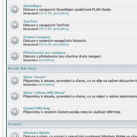
SmartMaps
Diskuze o navigacích SmartMaps společnosti PLAN Studio.
EiFeL96
jacktalking
Moderátoři
,
TomTom
Diskuze o navigacích TomTom.
EiFeL96
jacktalking
Moderátoři
,
Ostatní navigace
Diskuze o ostatních navigačních řešeních.
EiFeL96
jacktalking
Moderátoři
,
Příslušenství pro navigace
Diskuze o příslušenství pro všechny druhy navigací.
jacktalking
Moderátor
Portál WM Help
Sekce "forum"
Připomínky k obsahu, provedení a všemu, co se děje na našem diskuzním f
jacktalking
Moderátor
Sekce "eShop (WM Shop)"
Připomínky k obsahu, provedení a všemu, co se objeví v našem elektronic
Ostatní WM Help
Připomínky k ostatním částem portálu nebo ke službám WM Help.
Ostatní
Windows Mobile
Diskuze o všem, co souvisí s operačním systémem Windows Mobile ve všec