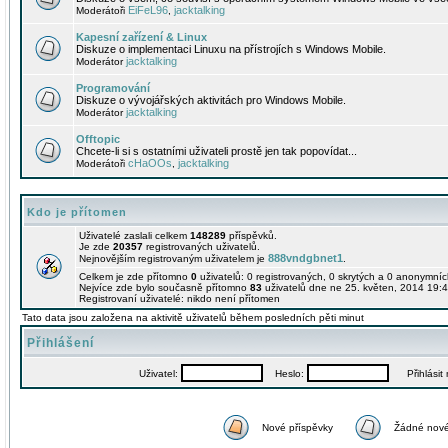
EiFeL96
jacktalking
Moderátoři
,
Kapesní zařízení & Linux
Diskuze o implementaci Linuxu na přístrojích s Windows Mobile.
jacktalking
Moderátor
Programování
Diskuze o vývojářských aktivitách pro Windows Mobile.
jacktalking
Moderátor
Offtopic
Chcete-li si s ostatními uživateli prostě jen tak popovídat...
cHaOOs
jacktalking
Moderátoři
,
Kdo je přítomen
Uživatelé zaslali celkem
148289
příspěvků.
Je zde
20357
registrovaných uživatelů.
888vndgbnet1
Nejnovějším registrovaným uživatelem je
.
Celkem je zde přítomno
0
uživatelů: 0 registrovaných, 0 skrytých a 0 anonymní
Nejvíce zde bylo současně přítomno
83
uživatelů dne ne 25. květen, 2014 19:4
Registrovaní uživatelé: nikdo není přítomen
Tato data jsou založena na aktivitě uživatelů během posledních pěti minut
Přihlášení
Uživatel:
Heslo:
Přihlásit m
Nové příspěvky
Žádné nové