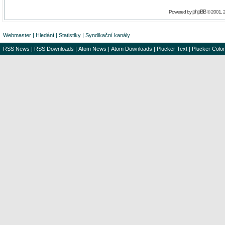
phpBB
Powered by
© 2001, 
Webmaster
|
Hledání
|
Statistiky
|
Syndikační kanály
RSS News
|
RSS Downloads
|
Atom News
|
Atom Downloads
|
Plucker Text
|
Plucker Color