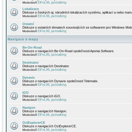
EiFeL96
jacktalking
Moderátoři
,
Lokalizace
Diskuse o českých aj. národních lokalizacích systému, aplikací a nebo manu
EiFeL96
jacktalking
Moderátoři
,
Ostatní
Diskuze o ostatních tématech souvisejících se softwarem pro Windows Mobi
EiFeL96
jacktalking
Moderátoři
,
Navigace a mapy
Be-On-Road
Diskuze o navigacích Be-On-Road společnosti Aponia Software.
EiFeL96
jacktalking
Moderátoři
,
Destinator
Diskuze o navigacích Destinator.
EiFeL96
jacktalking
Moderátoři
,
Dynavix
Diskuze o navigacích Dynavix společnosti Telematix.
EiFeL96
jacktalking
Moderátoři
,
iGO
Diskuze o navigacích iGO.
EiFeL96
jacktalking
Moderátoři
,
Navigon
Diskuze o navigacích Navigon.
EiFeL96
jacktalking
Moderátoři
,
OziExplorerCE
Diskuze o navigacích OziExplorerCE.
EiFeL96
jacktalking
Moderátoři
,