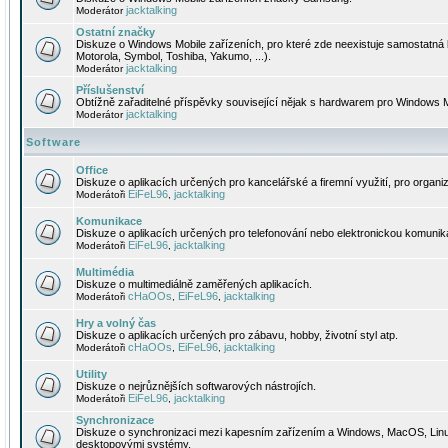
jacktalking
Moderátor
Ostatní značky
Diskuze o Windows Mobile zařízeních, pro které zde neexistuje samostatná 
Motorola, Symbol, Toshiba, Yakumo, ...).
jacktalking
Moderátor
Příslušenství
Obtížně zařaditelné příspěvky související nějak s hardwarem pro Windows M
jacktalking
Moderátor
Software
Office
Diskuze o aplikacích určených pro kancelářské a firemní využití, pro organiz
EiFeL96
jacktalking
Moderátoři
,
Komunikace
Diskuze o aplikacích určených pro telefonování nebo elektronickou komunika
EiFeL96
jacktalking
Moderátoři
,
Multimédia
Diskuze o multimediálně zaměřených aplikacích.
cHaOOs
EiFeL96
jacktalking
Moderátoři
,
,
Hry a volný čas
Diskuze o aplikacích určených pro zábavu, hobby, životní styl atp.
cHaOOs
EiFeL96
jacktalking
Moderátoři
,
,
Utility
Diskuze o nejrůznějších softwarových nástrojích.
EiFeL96
jacktalking
Moderátoři
,
Synchronizace
Diskuze o synchronizaci mezi kapesním zařízením a Windows, MacOS, Linux
desktopovými systémy.