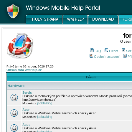
fo
O všem
FAQ
Hledat
Sez
Osobní nastavení
Při
Právě je ne 09. srpen, 2026 17:20
Obsah fóra WMHelp.cz
Fórum
Hardware
Servis
Diskuze o technických potížích a opravách Windows Mobile produktů (samo
http://servis.wmhelp.cz).
jacktalking
Moderátor
Acer
Diskuze o Windows Mobile zařízeních značky Acer.
jacktalking
Moderátor
Asus
Diskuze o Windows Mobile zařízeních značky Asus.
jacktalking
Moderátor