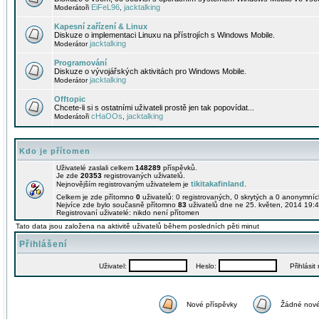
EiFeL96
jacktalking
Moderátoři
,
Kapesní zařízení & Linux
Diskuze o implementaci Linuxu na přístrojích s Windows Mobile.
jacktalking
Moderátor
Programování
Diskuze o vývojářských aktivitách pro Windows Mobile.
jacktalking
Moderátor
Offtopic
Chcete-li si s ostatními uživateli prostě jen tak popovídat...
cHaOOs
jacktalking
Moderátoři
,
Kdo je přítomen
Uživatelé zaslali celkem
148289
příspěvků.
Je zde
20353
registrovaných uživatelů.
tikitakafinland
Nejnovějším registrovaným uživatelem je
.
Celkem je zde přítomno
0
uživatelů: 0 registrovaných, 0 skrytých a 0 anonymní
Nejvíce zde bylo současně přítomno
83
uživatelů dne ne 25. květen, 2014 19:4
Registrovaní uživatelé: nikdo není přítomen
Tato data jsou založena na aktivitě uživatelů během posledních pěti minut
Přihlášení
Uživatel:
Heslo:
Přihlásit m
Nové příspěvky
Žádné nové