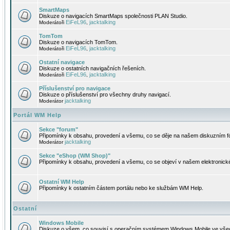
SmartMaps
Diskuze o navigacích SmartMaps společnosti PLAN Studio.
EiFeL96
jacktalking
Moderátoři
,
TomTom
Diskuze o navigacích TomTom.
EiFeL96
jacktalking
Moderátoři
,
Ostatní navigace
Diskuze o ostatních navigačních řešeních.
EiFeL96
jacktalking
Moderátoři
,
Příslušenství pro navigace
Diskuze o příslušenství pro všechny druhy navigací.
jacktalking
Moderátor
Portál WM Help
Sekce "forum"
Připomínky k obsahu, provedení a všemu, co se děje na našem diskuzním f
jacktalking
Moderátor
Sekce "eShop (WM Shop)"
Připomínky k obsahu, provedení a všemu, co se objeví v našem elektronic
Ostatní WM Help
Připomínky k ostatním částem portálu nebo ke službám WM Help.
Ostatní
Windows Mobile
Diskuze o všem, co souvisí s operačním systémem Windows Mobile ve všec