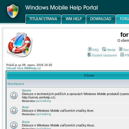
fo
O všem
FAQ
Hledat
Sez
Osobní nastavení
Při
Právě je so 08. srpen, 2026 16:30
Obsah fóra WMHelp.cz
Fórum
Hardware
Servis
Diskuze o technických potížích a opravách Windows Mobile produktů (samo
http://servis.wmhelp.cz).
jacktalking
Moderátor
Acer
Diskuze o Windows Mobile zařízeních značky Acer.
jacktalking
Moderátor
Asus
Diskuze o Windows Mobile zařízeních značky Asus.
jacktalking
Moderátor