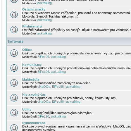
jacktalking
Moderátor
Ostatní značky
Diskuze o Windows Mobile zařízeních, pro které zde neexistuje samostatná 
Motorola, Symbol, Toshiba, Yakumo, ...).
jacktalking
Moderátor
Příslušenství
Obtížně zařaditelné příspěvky související nějak s hardwarem pro Windows M
jacktalking
Moderátor
Software
Office
Diskuze o aplikacích určených pro kancelářské a firemní využití, pro organiz
EiFeL96
jacktalking
Moderátoři
,
Komunikace
Diskuze o aplikacích určených pro telefonování nebo elektronickou komunika
EiFeL96
jacktalking
Moderátoři
,
Multimédia
Diskuze o multimediálně zaměřených aplikacích.
cHaOOs
EiFeL96
jacktalking
Moderátoři
,
,
Hry a volný čas
Diskuze o aplikacích určených pro zábavu, hobby, životní styl atp.
cHaOOs
EiFeL96
jacktalking
Moderátoři
,
,
Utility
Diskuze o nejrůznějších softwarových nástrojích.
EiFeL96
jacktalking
Moderátoři
,
Synchronizace
Diskuze o synchronizaci mezi kapesním zařízením a Windows, MacOS, Linux
desktopovými systémy.