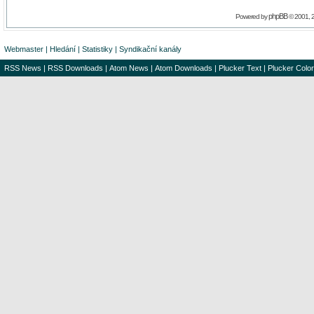
phpBB
Powered by
© 2001, 
Webmaster
|
Hledání
|
Statistiky
|
Syndikační kanály
RSS News
|
RSS Downloads
|
Atom News
|
Atom Downloads
|
Plucker Text
|
Plucker Color