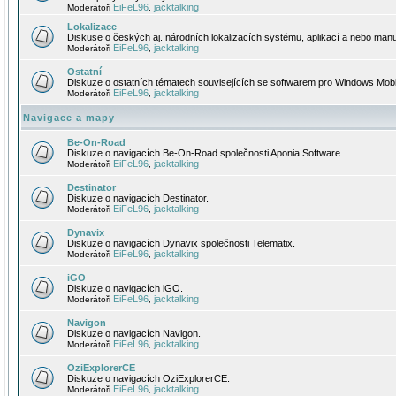
EiFeL96
jacktalking
Moderátoři
,
Lokalizace
Diskuse o českých aj. národních lokalizacích systému, aplikací a nebo manu
EiFeL96
jacktalking
Moderátoři
,
Ostatní
Diskuze o ostatních tématech souvisejících se softwarem pro Windows Mobi
EiFeL96
jacktalking
Moderátoři
,
Navigace a mapy
Be-On-Road
Diskuze o navigacích Be-On-Road společnosti Aponia Software.
EiFeL96
jacktalking
Moderátoři
,
Destinator
Diskuze o navigacích Destinator.
EiFeL96
jacktalking
Moderátoři
,
Dynavix
Diskuze o navigacích Dynavix společnosti Telematix.
EiFeL96
jacktalking
Moderátoři
,
iGO
Diskuze o navigacích iGO.
EiFeL96
jacktalking
Moderátoři
,
Navigon
Diskuze o navigacích Navigon.
EiFeL96
jacktalking
Moderátoři
,
OziExplorerCE
Diskuze o navigacích OziExplorerCE.
EiFeL96
jacktalking
Moderátoři
,