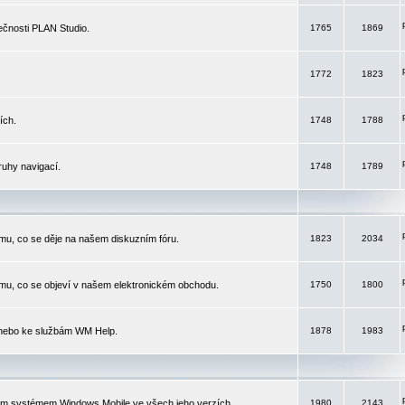
čnosti PLAN Studio.
1765
1869
1772
1823
ích.
1748
1788
ruhy navigací.
1748
1789
mu, co se děje na našem diskuzním fóru.
1823
2034
mu, co se objeví v našem elektronickém obchodu.
1750
1800
 nebo ke službám WM Help.
1878
1983
ím systémem Windows Mobile ve všech jeho verzích.
1980
2143