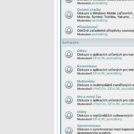
jacktalking
Moderátor
Ostatní značky
Diskuze o Windows Mobile zařízeních, 
Motorola, Symbol, Toshiba, Yakumo, ...
jacktalking
Moderátor
Příslušenství
Obtížně zařaditelné příspěvky souvise
jacktalking
Moderátor
Software
Office
Diskuze o aplikacích určených pro kanc
EiFeL96
jacktalking
Moderátoři
,
Komunikace
Diskuze o aplikacích určených pro tel
EiFeL96
jacktalking
Moderátoři
,
Multimédia
Diskuze o multimediálně zaměřených ap
cHaOOs
EiFeL96
jacktalki
Moderátoři
,
,
Hry a volný čas
Diskuze o aplikacích určených pro zába
cHaOOs
EiFeL96
jacktalki
Moderátoři
,
,
Utility
Diskuze o nejrůznějších softwarových n
EiFeL96
jacktalking
Moderátoři
,
Synchronizace
Diskuze o synchronizaci mezi kapesní
desktopovými systémy.