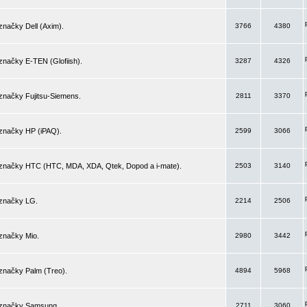
značky Dell (Axim).
3766
4380
značky E-TEN (Glofiish).
3287
4326
značky Fujitsu-Siemens.
2811
3370
 značky HP (iPAQ).
2599
3066
 značky HTC (HTC, MDA, XDA, Qtek, Dopod a i-mate).
2503
3140
 značky LG.
2214
2506
značky Mio.
2980
3442
značky Palm (Treo).
4894
5968
 značky Samsung.
2711
3060