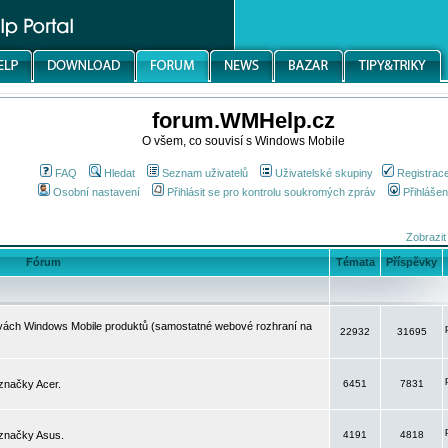
forum.WMHelp.cz
O všem, co souvisí s Windows Mobile
FAQ
Hledat
Seznam uživatelů
Uživatelské skupiny
Registrac
Osobní nastavení
Přihlásit se pro kontrolu soukromých zpráv
Přihlášen
Zobrazit
Fórum
Témata
Příspěvky
avách Windows Mobile produktů (samostatné webové rozhraní na
22932
31695
značky Acer.
6451
7831
 značky Asus.
4191
4818