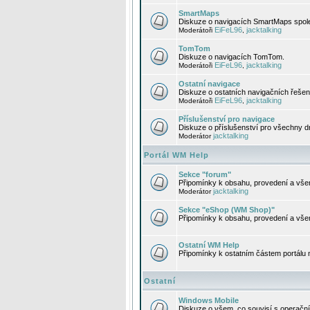
SmartMaps
Diskuze o navigacích SmartMaps spole
EiFeL96
jacktalking
Moderátoři
,
TomTom
Diskuze o navigacích TomTom.
EiFeL96
jacktalking
Moderátoři
,
Ostatní navigace
Diskuze o ostatních navigačních řešen
EiFeL96
jacktalking
Moderátoři
,
Příslušenství pro navigace
Diskuze o příslušenství pro všechny d
jacktalking
Moderátor
Portál WM Help
Sekce "forum"
Připomínky k obsahu, provedení a vše
jacktalking
Moderátor
Sekce "eShop (WM Shop)"
Připomínky k obsahu, provedení a vše
Ostatní WM Help
Připomínky k ostatním částem portálu
Ostatní
Windows Mobile
Diskuze o všem, co souvisí s operačn