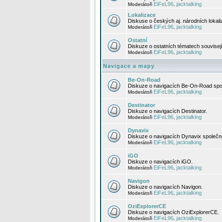
EiFeL96
jacktalking
Moderátoři
,
Lokalizace
Diskuse o českých aj. národních lokal
EiFeL96
jacktalking
Moderátoři
,
Ostatní
Diskuze o ostatních tématech souvisej
EiFeL96
jacktalking
Moderátoři
,
Navigace a mapy
Be-On-Road
Diskuze o navigacích Be-On-Road spol
EiFeL96
jacktalking
Moderátoři
,
Destinator
Diskuze o navigacích Destinator.
EiFeL96
jacktalking
Moderátoři
,
Dynavix
Diskuze o navigacích Dynavix společno
EiFeL96
jacktalking
Moderátoři
,
iGO
Diskuze o navigacích iGO.
EiFeL96
jacktalking
Moderátoři
,
Navigon
Diskuze o navigacích Navigon.
EiFeL96
jacktalking
Moderátoři
,
OziExplorerCE
Diskuze o navigacích OziExplorerCE.
EiFeL96
jacktalking
Moderátoři
,