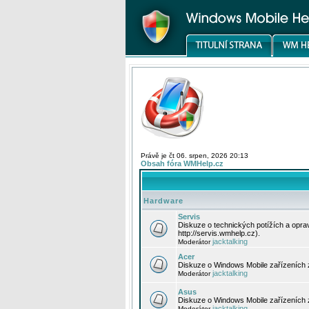
Právě je čt 06. srpen, 2026 20:13
Obsah fóra WMHelp.cz
Hardware
Servis
Diskuze o technických potížích a opr
http://servis.wmhelp.cz).
jacktalking
Moderátor
Acer
Diskuze o Windows Mobile zařízeních 
jacktalking
Moderátor
Asus
Diskuze o Windows Mobile zařízeních
jacktalking
Moderátor