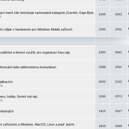
pro které zde neexistuje samostatná kategorie (Garmin, Giga-Byte,
2165
2422
).
jící nějak s hardwarem pro Windows Mobile zařízení.
2192
2411
elářské a firemní využití, pro organizaci času atp.
2283
2841
efonování nebo elektronickou komunikaci.
2288
2531
likacích.
2003
2132
ng
vu, hobby, životní styl atp.
2246
2573
ng
ástrojích.
1915
2027
m zařízením a Windows, MacOS, Linux a popř. jinými
1915
2048