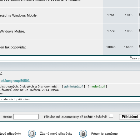
rojích s Windows Mobile.
1761
1815
 Windows Mobile.
1779
1856
 jen tak popovídat...
10945
16665
Časy u
ků.
okfungroup50501
e
.
egistrovaných, 0 skrytých a 0 anonymních. [
administrátoři
] [
moderátoři
]
uživatelů dne ne 25. květen, 2014 19:44.
men
posledních pěti minut
Heslo:
Přihlásit mě automaticky při každé návštěvě
Nové příspěvky
Žádné nové příspěvky
Fórum je zamčeno