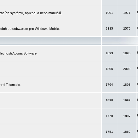
izacích systému, aplikací a nebo manuálů.
1901
1971
ících se softwarem pro Windows Mobile.
2335
2579
ečnosti Aponia Software.
1893
1995
1806
2008
sti Telematix.
1764
1808
1898
1999
1770
1897
1751
1862