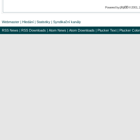
phpBB
Powered by
© 2001, 
Webmaster
|
Hledání
|
Statistiky
|
Syndikační kanály
RSS News
|
RSS Downloads
|
Atom News
|
Atom Downloads
|
Plucker Text
|
Plucker Color