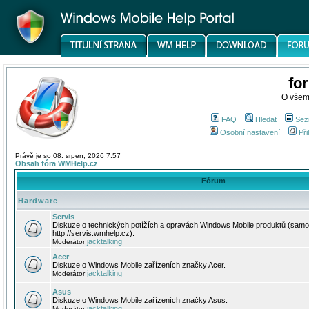
fo
O všem
FAQ
Hledat
Sez
Osobní nastavení
Při
Právě je so 08. srpen, 2026 7:57
Obsah fóra WMHelp.cz
Fórum
Hardware
Servis
Diskuze o technických potížích a opravách Windows Mobile produktů (samo
http://servis.wmhelp.cz).
jacktalking
Moderátor
Acer
Diskuze o Windows Mobile zařízeních značky Acer.
jacktalking
Moderátor
Asus
Diskuze o Windows Mobile zařízeních značky Asus.
jacktalking
Moderátor