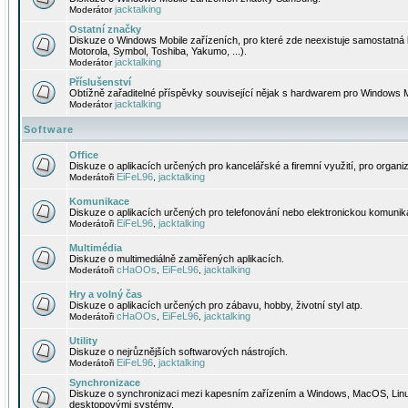
jacktalking
Moderátor
Ostatní značky
Diskuze o Windows Mobile zařízeních, pro které zde neexistuje samostatná 
Motorola, Symbol, Toshiba, Yakumo, ...).
jacktalking
Moderátor
Příslušenství
Obtížně zařaditelné příspěvky související nějak s hardwarem pro Windows M
jacktalking
Moderátor
Software
Office
Diskuze o aplikacích určených pro kancelářské a firemní využití, pro organiz
EiFeL96
jacktalking
Moderátoři
,
Komunikace
Diskuze o aplikacích určených pro telefonování nebo elektronickou komunika
EiFeL96
jacktalking
Moderátoři
,
Multimédia
Diskuze o multimediálně zaměřených aplikacích.
cHaOOs
EiFeL96
jacktalking
Moderátoři
,
,
Hry a volný čas
Diskuze o aplikacích určených pro zábavu, hobby, životní styl atp.
cHaOOs
EiFeL96
jacktalking
Moderátoři
,
,
Utility
Diskuze o nejrůznějších softwarových nástrojích.
EiFeL96
jacktalking
Moderátoři
,
Synchronizace
Diskuze o synchronizaci mezi kapesním zařízením a Windows, MacOS, Linux
desktopovými systémy.