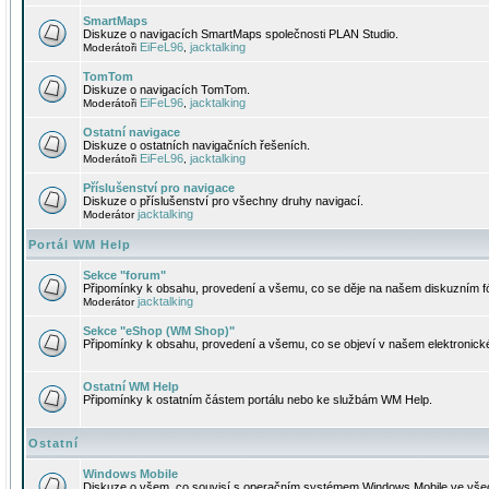
SmartMaps
Diskuze o navigacích SmartMaps společnosti PLAN Studio.
EiFeL96
jacktalking
Moderátoři
,
TomTom
Diskuze o navigacích TomTom.
EiFeL96
jacktalking
Moderátoři
,
Ostatní navigace
Diskuze o ostatních navigačních řešeních.
EiFeL96
jacktalking
Moderátoři
,
Příslušenství pro navigace
Diskuze o příslušenství pro všechny druhy navigací.
jacktalking
Moderátor
Portál WM Help
Sekce "forum"
Připomínky k obsahu, provedení a všemu, co se děje na našem diskuzním f
jacktalking
Moderátor
Sekce "eShop (WM Shop)"
Připomínky k obsahu, provedení a všemu, co se objeví v našem elektronic
Ostatní WM Help
Připomínky k ostatním částem portálu nebo ke službám WM Help.
Ostatní
Windows Mobile
Diskuze o všem, co souvisí s operačním systémem Windows Mobile ve všec