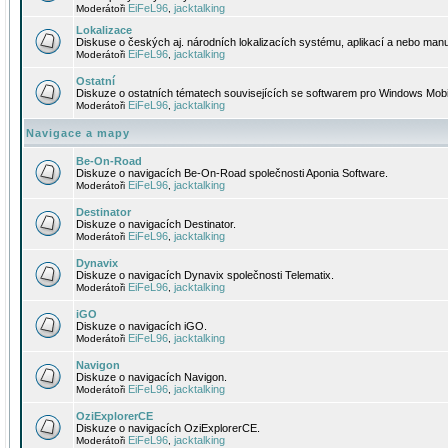
EiFeL96
jacktalking
Moderátoři
,
Lokalizace
Diskuse o českých aj. národních lokalizacích systému, aplikací a nebo manu
EiFeL96
jacktalking
Moderátoři
,
Ostatní
Diskuze o ostatních tématech souvisejících se softwarem pro Windows Mobi
EiFeL96
jacktalking
Moderátoři
,
Navigace a mapy
Be-On-Road
Diskuze o navigacích Be-On-Road společnosti Aponia Software.
EiFeL96
jacktalking
Moderátoři
,
Destinator
Diskuze o navigacích Destinator.
EiFeL96
jacktalking
Moderátoři
,
Dynavix
Diskuze o navigacích Dynavix společnosti Telematix.
EiFeL96
jacktalking
Moderátoři
,
iGO
Diskuze o navigacích iGO.
EiFeL96
jacktalking
Moderátoři
,
Navigon
Diskuze o navigacích Navigon.
EiFeL96
jacktalking
Moderátoři
,
OziExplorerCE
Diskuze o navigacích OziExplorerCE.
EiFeL96
jacktalking
Moderátoři
,