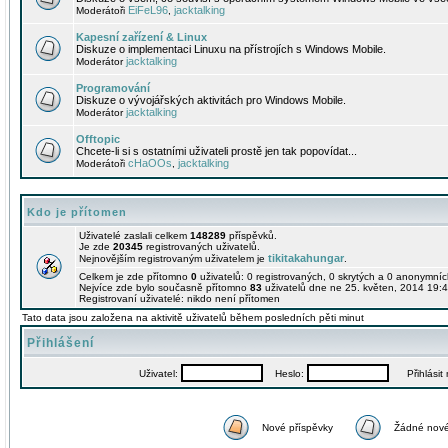
EiFeL96
jacktalking
Moderátoři
,
Kapesní zařízení & Linux
Diskuze o implementaci Linuxu na přístrojích s Windows Mobile.
jacktalking
Moderátor
Programování
Diskuze o vývojářských aktivitách pro Windows Mobile.
jacktalking
Moderátor
Offtopic
Chcete-li si s ostatními uživateli prostě jen tak popovídat...
cHaOOs
jacktalking
Moderátoři
,
Kdo je přítomen
Uživatelé zaslali celkem
148289
příspěvků.
Je zde
20345
registrovaných uživatelů.
tikitakahungar
Nejnovějším registrovaným uživatelem je
.
Celkem je zde přítomno
0
uživatelů: 0 registrovaných, 0 skrytých a 0 anonymní
Nejvíce zde bylo současně přítomno
83
uživatelů dne ne 25. květen, 2014 19:4
Registrovaní uživatelé: nikdo není přítomen
Tato data jsou založena na aktivitě uživatelů během posledních pěti minut
Přihlášení
Uživatel:
Heslo:
Přihlásit m
Nové příspěvky
Žádné nové