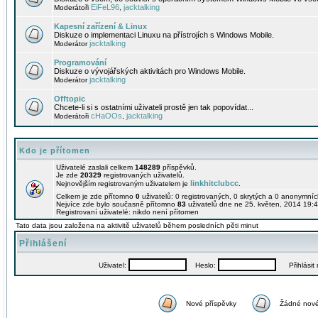
EiFeL96
jacktalking
Moderátoři
,
Kapesní zařízení & Linux
Diskuze o implementaci Linuxu na přístrojích s Windows Mobile.
jacktalking
Moderátor
Programování
Diskuze o vývojářských aktivitách pro Windows Mobile.
jacktalking
Moderátor
Offtopic
Chcete-li si s ostatními uživateli prostě jen tak popovídat...
cHaOOs
jacktalking
Moderátoři
,
Kdo je přítomen
Uživatelé zaslali celkem
148289
příspěvků.
Je zde
20329
registrovaných uživatelů.
linkhitclubcc
Nejnovějším registrovaným uživatelem je
.
Celkem je zde přítomno
0
uživatelů: 0 registrovaných, 0 skrytých a 0 anonymní
Nejvíce zde bylo současně přítomno
83
uživatelů dne ne 25. květen, 2014 19:4
Registrovaní uživatelé: nikdo není přítomen
Tato data jsou založena na aktivitě uživatelů během posledních pěti minut
Přihlášení
Uživatel:
Heslo:
Přihlásit m
Nové příspěvky
Žádné nové