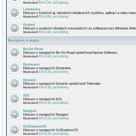
EiFeL96
jacktalking
Moderátoři
,
Lokalizace
Diskuse o českých aj. národních lokalizacích systému, aplikací a nebo manu
EiFeL96
jacktalking
Moderátoři
,
Ostatní
Diskuze o ostatních tématech souvisejících se softwarem pro Windows Mobi
EiFeL96
jacktalking
Moderátoři
,
Navigace a mapy
Be-On-Road
Diskuze o navigacích Be-On-Road společnosti Aponia Software.
EiFeL96
jacktalking
Moderátoři
,
Destinator
Diskuze o navigacích Destinator.
EiFeL96
jacktalking
Moderátoři
,
Dynavix
Diskuze o navigacích Dynavix společnosti Telematix.
EiFeL96
jacktalking
Moderátoři
,
iGO
Diskuze o navigacích iGO.
EiFeL96
jacktalking
Moderátoři
,
Navigon
Diskuze o navigacích Navigon.
EiFeL96
jacktalking
Moderátoři
,
OziExplorerCE
Diskuze o navigacích OziExplorerCE.
EiFeL96
jacktalking
Moderátoři
,