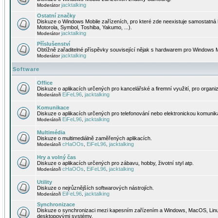
jacktalking
Moderátor
Ostatní značky
Diskuze o Windows Mobile zařízeních, pro které zde neexistuje samostatná 
Motorola, Symbol, Toshiba, Yakumo, ...).
jacktalking
Moderátor
Příslušenství
Obtížně zařaditelné příspěvky související nějak s hardwarem pro Windows M
jacktalking
Moderátor
Software
Office
Diskuze o aplikacích určených pro kancelářské a firemní využití, pro organiz
EiFeL96
jacktalking
Moderátoři
,
Komunikace
Diskuze o aplikacích určených pro telefonování nebo elektronickou komunika
EiFeL96
jacktalking
Moderátoři
,
Multimédia
Diskuze o multimediálně zaměřených aplikacích.
cHaOOs
EiFeL96
jacktalking
Moderátoři
,
,
Hry a volný čas
Diskuze o aplikacích určených pro zábavu, hobby, životní styl atp.
cHaOOs
EiFeL96
jacktalking
Moderátoři
,
,
Utility
Diskuze o nejrůznějších softwarových nástrojích.
EiFeL96
jacktalking
Moderátoři
,
Synchronizace
Diskuze o synchronizaci mezi kapesním zařízením a Windows, MacOS, Linux
desktopovými systémy.