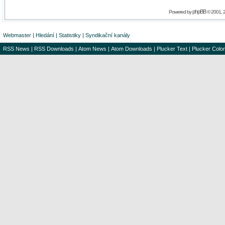
phpBB
Powered by
© 2001, 
Webmaster
|
Hledání
|
Statistiky
|
Syndikační kanály
RSS News
|
RSS Downloads
|
Atom News
|
Atom Downloads
|
Plucker Text
|
Plucker Color