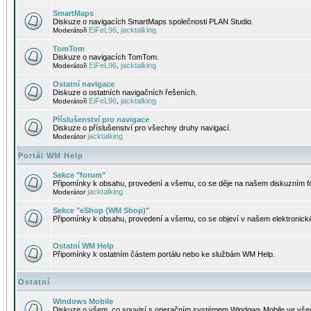
SmartMaps
Diskuze o navigacích SmartMaps společnosti PLAN Studio.
EiFeL96
jacktalking
Moderátoři
,
TomTom
Diskuze o navigacích TomTom.
EiFeL96
jacktalking
Moderátoři
,
Ostatní navigace
Diskuze o ostatních navigačních řešeních.
EiFeL96
jacktalking
Moderátoři
,
Příslušenství pro navigace
Diskuze o příslušenství pro všechny druhy navigací.
jacktalking
Moderátor
Portál WM Help
Sekce "forum"
Připomínky k obsahu, provedení a všemu, co se děje na našem diskuzním f
jacktalking
Moderátor
Sekce "eShop (WM Shop)"
Připomínky k obsahu, provedení a všemu, co se objeví v našem elektronic
Ostatní WM Help
Připomínky k ostatním částem portálu nebo ke službám WM Help.
Ostatní
Windows Mobile
Diskuze o všem, co souvisí s operačním systémem Windows Mobile ve všec