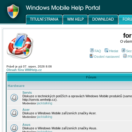
fo
O všem
FAQ
Hledat
Sez
Osobní nastavení
Při
Právě je pá 07. srpen, 2026 8:06
Obsah fóra WMHelp.cz
Fórum
Hardware
Servis
Diskuze o technických potížích a opravách Windows Mobile produktů (samo
http://servis.wmhelp.cz).
jacktalking
Moderátor
Acer
Diskuze o Windows Mobile zařízeních značky Acer.
jacktalking
Moderátor
Asus
Diskuze o Windows Mobile zařízeních značky Asus.
jacktalking
Moderátor