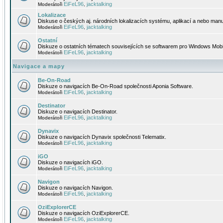
EiFeL96
jacktalking
Moderátoři
,
Lokalizace
Diskuse o českých aj. národních lokalizacích systému, aplikací a nebo manu
EiFeL96
jacktalking
Moderátoři
,
Ostatní
Diskuze o ostatních tématech souvisejících se softwarem pro Windows Mobi
EiFeL96
jacktalking
Moderátoři
,
Navigace a mapy
Be-On-Road
Diskuze o navigacích Be-On-Road společnosti Aponia Software.
EiFeL96
jacktalking
Moderátoři
,
Destinator
Diskuze o navigacích Destinator.
EiFeL96
jacktalking
Moderátoři
,
Dynavix
Diskuze o navigacích Dynavix společnosti Telematix.
EiFeL96
jacktalking
Moderátoři
,
iGO
Diskuze o navigacích iGO.
EiFeL96
jacktalking
Moderátoři
,
Navigon
Diskuze o navigacích Navigon.
EiFeL96
jacktalking
Moderátoři
,
OziExplorerCE
Diskuze o navigacích OziExplorerCE.
EiFeL96
jacktalking
Moderátoři
,