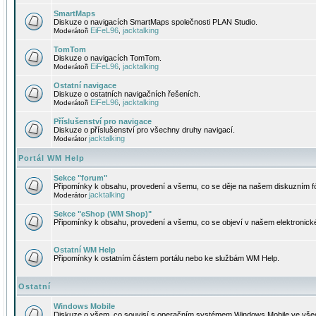
SmartMaps
Diskuze o navigacích SmartMaps společnosti PLAN Studio.
EiFeL96
jacktalking
Moderátoři
,
TomTom
Diskuze o navigacích TomTom.
EiFeL96
jacktalking
Moderátoři
,
Ostatní navigace
Diskuze o ostatních navigačních řešeních.
EiFeL96
jacktalking
Moderátoři
,
Příslušenství pro navigace
Diskuze o příslušenství pro všechny druhy navigací.
jacktalking
Moderátor
Portál WM Help
Sekce "forum"
Připomínky k obsahu, provedení a všemu, co se děje na našem diskuzním f
jacktalking
Moderátor
Sekce "eShop (WM Shop)"
Připomínky k obsahu, provedení a všemu, co se objeví v našem elektronic
Ostatní WM Help
Připomínky k ostatním částem portálu nebo ke službám WM Help.
Ostatní
Windows Mobile
Diskuze o všem, co souvisí s operačním systémem Windows Mobile ve všec