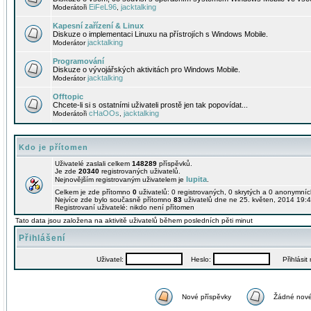
EiFeL96
jacktalking
Moderátoři
,
Kapesní zařízení & Linux
Diskuze o implementaci Linuxu na přístrojích s Windows Mobile.
jacktalking
Moderátor
Programování
Diskuze o vývojářských aktivitách pro Windows Mobile.
jacktalking
Moderátor
Offtopic
Chcete-li si s ostatními uživateli prostě jen tak popovídat...
cHaOOs
jacktalking
Moderátoři
,
Kdo je přítomen
Uživatelé zaslali celkem
148289
příspěvků.
Je zde
20340
registrovaných uživatelů.
lupita
Nejnovějším registrovaným uživatelem je
.
Celkem je zde přítomno
0
uživatelů: 0 registrovaných, 0 skrytých a 0 anonymní
Nejvíce zde bylo současně přítomno
83
uživatelů dne ne 25. květen, 2014 19:4
Registrovaní uživatelé: nikdo není přítomen
Tato data jsou založena na aktivitě uživatelů během posledních pěti minut
Přihlášení
Uživatel:
Heslo:
Přihlásit m
Nové příspěvky
Žádné nové