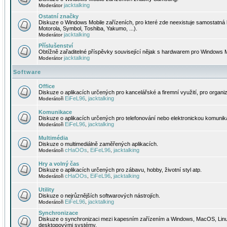
jacktalking
Moderátor
Ostatní značky
Diskuze o Windows Mobile zařízeních, pro které zde neexistuje samostatná 
Motorola, Symbol, Toshiba, Yakumo, ...).
jacktalking
Moderátor
Příslušenství
Obtížně zařaditelné příspěvky související nějak s hardwarem pro Windows M
jacktalking
Moderátor
Software
Office
Diskuze o aplikacích určených pro kancelářské a firemní využití, pro organiz
EiFeL96
jacktalking
Moderátoři
,
Komunikace
Diskuze o aplikacích určených pro telefonování nebo elektronickou komunika
EiFeL96
jacktalking
Moderátoři
,
Multimédia
Diskuze o multimediálně zaměřených aplikacích.
cHaOOs
EiFeL96
jacktalking
Moderátoři
,
,
Hry a volný čas
Diskuze o aplikacích určených pro zábavu, hobby, životní styl atp.
cHaOOs
EiFeL96
jacktalking
Moderátoři
,
,
Utility
Diskuze o nejrůznějších softwarových nástrojích.
EiFeL96
jacktalking
Moderátoři
,
Synchronizace
Diskuze o synchronizaci mezi kapesním zařízením a Windows, MacOS, Linux
desktopovými systémy.