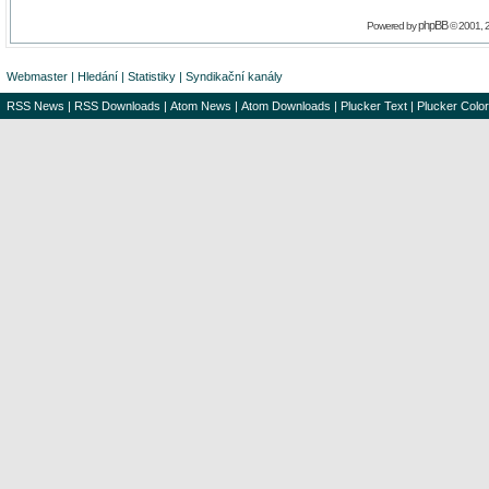
phpBB
Powered by
© 2001, 
Webmaster
|
Hledání
|
Statistiky
|
Syndikační kanály
RSS News
|
RSS Downloads
|
Atom News
|
Atom Downloads
|
Plucker Text
|
Plucker Color