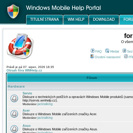
fo
O všem
FAQ
Hledat
Sez
Osobní nastavení
Při
Právě je pá 07. srpen, 2026 18:35
Obsah fóra WMHelp.cz
Fórum
Hardware
Servis
Diskuze o technických potížích a opravách Windows Mobile produktů (samo
http://servis.wmhelp.cz).
jacktalking
Moderátor
Acer
Diskuze o Windows Mobile zařízeních značky Acer.
jacktalking
Moderátor
Asus
Diskuze o Windows Mobile zařízeních značky Asus.
jacktalking
Moderátor