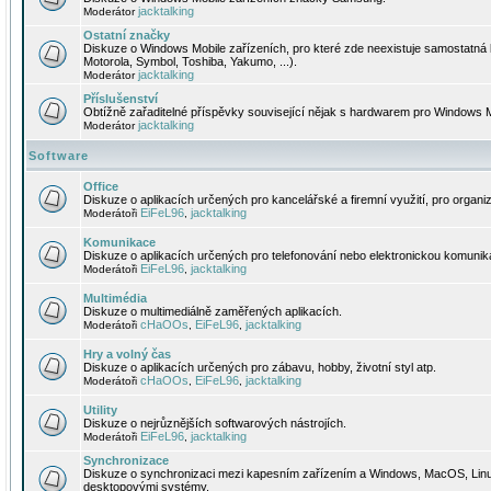
jacktalking
Moderátor
Ostatní značky
Diskuze o Windows Mobile zařízeních, pro které zde neexistuje samostatná 
Motorola, Symbol, Toshiba, Yakumo, ...).
jacktalking
Moderátor
Příslušenství
Obtížně zařaditelné příspěvky související nějak s hardwarem pro Windows M
jacktalking
Moderátor
Software
Office
Diskuze o aplikacích určených pro kancelářské a firemní využití, pro organiz
EiFeL96
jacktalking
Moderátoři
,
Komunikace
Diskuze o aplikacích určených pro telefonování nebo elektronickou komunika
EiFeL96
jacktalking
Moderátoři
,
Multimédia
Diskuze o multimediálně zaměřených aplikacích.
cHaOOs
EiFeL96
jacktalking
Moderátoři
,
,
Hry a volný čas
Diskuze o aplikacích určených pro zábavu, hobby, životní styl atp.
cHaOOs
EiFeL96
jacktalking
Moderátoři
,
,
Utility
Diskuze o nejrůznějších softwarových nástrojích.
EiFeL96
jacktalking
Moderátoři
,
Synchronizace
Diskuze o synchronizaci mezi kapesním zařízením a Windows, MacOS, Linux
desktopovými systémy.