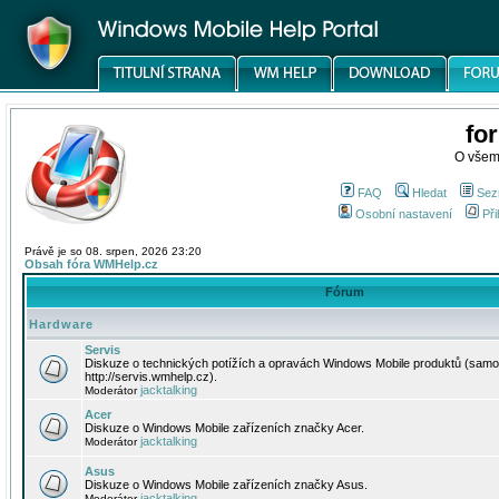
fo
O všem
FAQ
Hledat
Sez
Osobní nastavení
Při
Právě je so 08. srpen, 2026 23:20
Obsah fóra WMHelp.cz
Fórum
Hardware
Servis
Diskuze o technických potížích a opravách Windows Mobile produktů (samo
http://servis.wmhelp.cz).
jacktalking
Moderátor
Acer
Diskuze o Windows Mobile zařízeních značky Acer.
jacktalking
Moderátor
Asus
Diskuze o Windows Mobile zařízeních značky Asus.
jacktalking
Moderátor