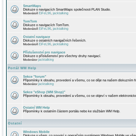
SmartMaps
Diskuze o navigacích SmartMaps společnosti PLAN Studio.
EiFeL96
jacktalking
Moderátoři
,
TomTom
Diskuze o navigacích TomTom.
EiFeL96
jacktalking
Moderátoři
,
Ostatní navigace
Diskuze o ostatních navigačních řešeních.
EiFeL96
jacktalking
Moderátoři
,
Příslušenství pro navigace
Diskuze o příslušenství pro všechny druhy navigací.
jacktalking
Moderátor
Portál WM Help
Sekce "forum"
Připomínky k obsahu, provedení a všemu, co se děje na našem diskuzním f
jacktalking
Moderátor
Sekce "eShop (WM Shop)"
Připomínky k obsahu, provedení a všemu, co se objeví v našem elektronic
Ostatní WM Help
Připomínky k ostatním částem portálu nebo ke službám WM Help.
Ostatní
Windows Mobile
Diskuze o všem, co souvisí s operačním systémem Windows Mobile ve všec