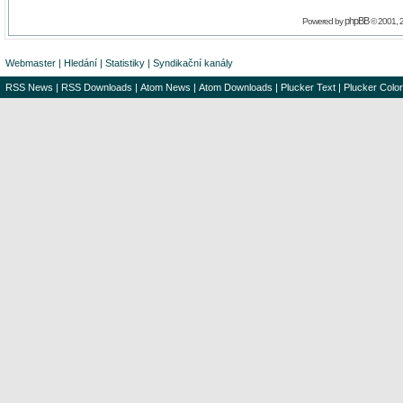
phpBB
Powered by
© 2001, 
Webmaster
|
Hledání
|
Statistiky
|
Syndikační kanály
RSS News
|
RSS Downloads
|
Atom News
|
Atom Downloads
|
Plucker Text
|
Plucker Color