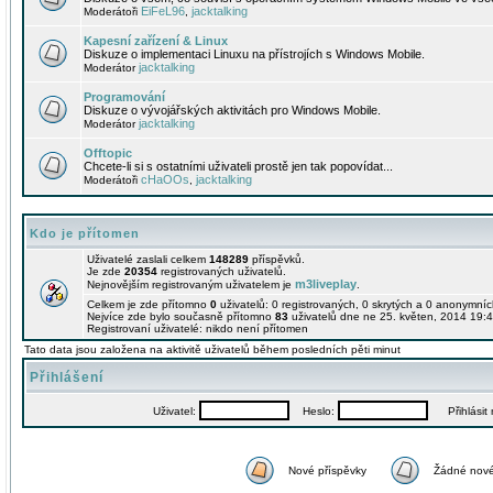
EiFeL96
jacktalking
Moderátoři
,
Kapesní zařízení & Linux
Diskuze o implementaci Linuxu na přístrojích s Windows Mobile.
jacktalking
Moderátor
Programování
Diskuze o vývojářských aktivitách pro Windows Mobile.
jacktalking
Moderátor
Offtopic
Chcete-li si s ostatními uživateli prostě jen tak popovídat...
cHaOOs
jacktalking
Moderátoři
,
Kdo je přítomen
Uživatelé zaslali celkem
148289
příspěvků.
Je zde
20354
registrovaných uživatelů.
m3liveplay
Nejnovějším registrovaným uživatelem je
.
Celkem je zde přítomno
0
uživatelů: 0 registrovaných, 0 skrytých a 0 anonymní
Nejvíce zde bylo současně přítomno
83
uživatelů dne ne 25. květen, 2014 19:4
Registrovaní uživatelé: nikdo není přítomen
Tato data jsou založena na aktivitě uživatelů během posledních pěti minut
Přihlášení
Uživatel:
Heslo:
Přihlásit m
Nové příspěvky
Žádné nové