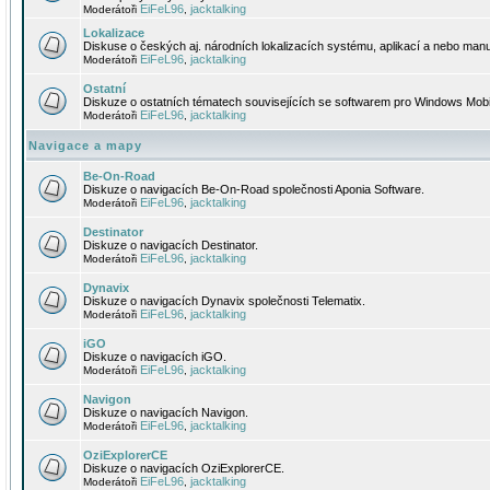
EiFeL96
jacktalking
Moderátoři
,
Lokalizace
Diskuse o českých aj. národních lokalizacích systému, aplikací a nebo manu
EiFeL96
jacktalking
Moderátoři
,
Ostatní
Diskuze o ostatních tématech souvisejících se softwarem pro Windows Mobi
EiFeL96
jacktalking
Moderátoři
,
Navigace a mapy
Be-On-Road
Diskuze o navigacích Be-On-Road společnosti Aponia Software.
EiFeL96
jacktalking
Moderátoři
,
Destinator
Diskuze o navigacích Destinator.
EiFeL96
jacktalking
Moderátoři
,
Dynavix
Diskuze o navigacích Dynavix společnosti Telematix.
EiFeL96
jacktalking
Moderátoři
,
iGO
Diskuze o navigacích iGO.
EiFeL96
jacktalking
Moderátoři
,
Navigon
Diskuze o navigacích Navigon.
EiFeL96
jacktalking
Moderátoři
,
OziExplorerCE
Diskuze o navigacích OziExplorerCE.
EiFeL96
jacktalking
Moderátoři
,