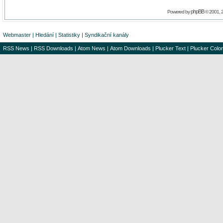
phpBB
Powered by
© 2001, 
Webmaster
|
Hledání
|
Statistiky
|
Syndikační kanály
RSS News
|
RSS Downloads
|
Atom News
|
Atom Downloads
|
Plucker Text
|
Plucker Color