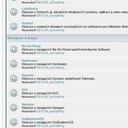
EiFeL96
jacktalking
Moderátoři
,
Lokalizace
Diskuse o českých aj. národních lokalizacích systému, aplikací a nebo manu
EiFeL96
jacktalking
Moderátoři
,
Ostatní
Diskuze o ostatních tématech souvisejících se softwarem pro Windows Mobi
EiFeL96
jacktalking
Moderátoři
,
Navigace a mapy
Be-On-Road
Diskuze o navigacích Be-On-Road společnosti Aponia Software.
EiFeL96
jacktalking
Moderátoři
,
Destinator
Diskuze o navigacích Destinator.
EiFeL96
jacktalking
Moderátoři
,
Dynavix
Diskuze o navigacích Dynavix společnosti Telematix.
EiFeL96
jacktalking
Moderátoři
,
iGO
Diskuze o navigacích iGO.
EiFeL96
jacktalking
Moderátoři
,
Navigon
Diskuze o navigacích Navigon.
EiFeL96
jacktalking
Moderátoři
,
OziExplorerCE
Diskuze o navigacích OziExplorerCE.
EiFeL96
jacktalking
Moderátoři
,