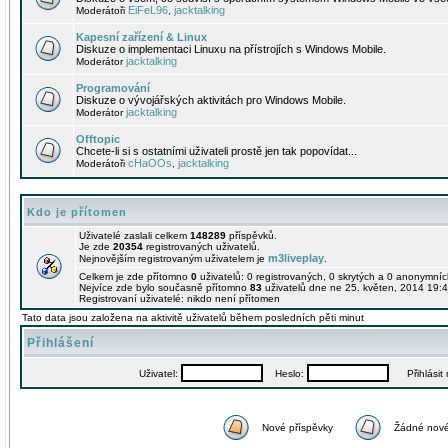
EiFeL96
jacktalking
Moderátoři
,
Kapesní zařízení & Linux
Diskuze o implementaci Linuxu na přístrojích s Windows Mobile.
jacktalking
Moderátor
Programování
Diskuze o vývojářských aktivitách pro Windows Mobile.
jacktalking
Moderátor
Offtopic
Chcete-li si s ostatními uživateli prostě jen tak popovídat...
cHaOOs
jacktalking
Moderátoři
,
Kdo je přítomen
Uživatelé zaslali celkem
148289
příspěvků.
Je zde
20354
registrovaných uživatelů.
m3liveplay
Nejnovějším registrovaným uživatelem je
.
Celkem je zde přítomno
0
uživatelů: 0 registrovaných, 0 skrytých a 0 anonymní
Nejvíce zde bylo současně přítomno
83
uživatelů dne ne 25. květen, 2014 19:4
Registrovaní uživatelé: nikdo není přítomen
Tato data jsou založena na aktivitě uživatelů během posledních pěti minut
Přihlášení
Uživatel:
Heslo:
Přihlásit m
Nové příspěvky
Žádné nové