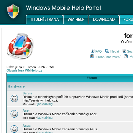
fo
O všem
FAQ
Hledat
Sez
Osobní nastavení
Při
Právě je so 08. srpen, 2026 22:58
Obsah fóra WMHelp.cz
Fórum
Hardware
Servis
Diskuze o technických potížích a opravách Windows Mobile produktů (samo
http://servis.wmhelp.cz).
jacktalking
Moderátor
Acer
Diskuze o Windows Mobile zařízeních značky Acer.
jacktalking
Moderátor
Asus
Diskuze o Windows Mobile zařízeních značky Asus.
jacktalking
Moderátor