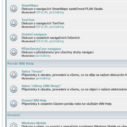
SmartMaps
Diskuze o navigacích SmartMaps společnosti PLAN Studio.
EiFeL96
jacktalking
Moderátoři
,
TomTom
Diskuze o navigacích TomTom.
EiFeL96
jacktalking
Moderátoři
,
Ostatní navigace
Diskuze o ostatních navigačních řešeních.
EiFeL96
jacktalking
Moderátoři
,
Příslušenství pro navigace
Diskuze o příslušenství pro všechny druhy navigací.
jacktalking
Moderátor
Portál WM Help
Sekce "forum"
Připomínky k obsahu, provedení a všemu, co se děje na našem diskuzním f
jacktalking
Moderátor
Sekce "eShop (WM Shop)"
Připomínky k obsahu, provedení a všemu, co se objeví v našem elektronic
Ostatní WM Help
Připomínky k ostatním částem portálu nebo ke službám WM Help.
Ostatní
Windows Mobile
Diskuze o všem, co souvisí s operačním systémem Windows Mobile ve všec