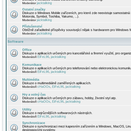
jacktalking
Moderátor
Ostatní značky
Diskuze o Windows Mobile zařízeních, pro které zde neexistuje samostatná 
Motorola, Symbol, Toshiba, Yakumo, ...).
jacktalking
Moderátor
Příslušenství
Obtížně zařaditelné příspěvky související nějak s hardwarem pro Windows M
jacktalking
Moderátor
Software
Office
Diskuze o aplikacích určených pro kancelářské a firemní využití, pro organiz
EiFeL96
jacktalking
Moderátoři
,
Komunikace
Diskuze o aplikacích určených pro telefonování nebo elektronickou komunika
EiFeL96
jacktalking
Moderátoři
,
Multimédia
Diskuze o multimediálně zaměřených aplikacích.
cHaOOs
EiFeL96
jacktalking
Moderátoři
,
,
Hry a volný čas
Diskuze o aplikacích určených pro zábavu, hobby, životní styl atp.
cHaOOs
EiFeL96
jacktalking
Moderátoři
,
,
Utility
Diskuze o nejrůznějších softwarových nástrojích.
EiFeL96
jacktalking
Moderátoři
,
Synchronizace
Diskuze o synchronizaci mezi kapesním zařízením a Windows, MacOS, Linux
desktopovými systémy.