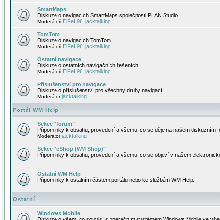
SmartMaps
Diskuze o navigacích SmartMaps společnosti PLAN Studio.
EiFeL96
jacktalking
Moderátoři
,
TomTom
Diskuze o navigacích TomTom.
EiFeL96
jacktalking
Moderátoři
,
Ostatní navigace
Diskuze o ostatních navigačních řešeních.
EiFeL96
jacktalking
Moderátoři
,
Příslušenství pro navigace
Diskuze o příslušenství pro všechny druhy navigací.
jacktalking
Moderátor
Portál WM Help
Sekce "forum"
Připomínky k obsahu, provedení a všemu, co se děje na našem diskuzním f
jacktalking
Moderátor
Sekce "eShop (WM Shop)"
Připomínky k obsahu, provedení a všemu, co se objeví v našem elektronic
Ostatní WM Help
Připomínky k ostatním částem portálu nebo ke službám WM Help.
Ostatní
Windows Mobile
Diskuze o všem, co souvisí s operačním systémem Windows Mobile ve všec