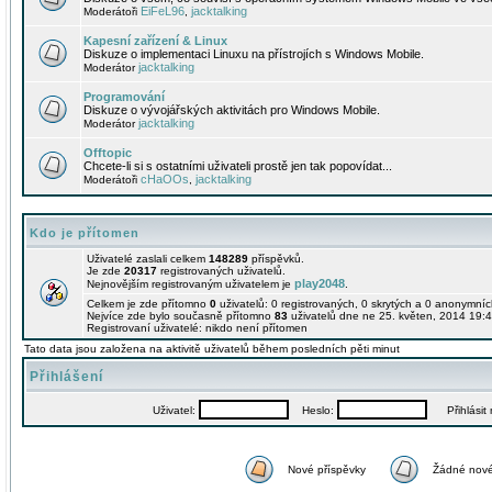
EiFeL96
jacktalking
Moderátoři
,
Kapesní zařízení & Linux
Diskuze o implementaci Linuxu na přístrojích s Windows Mobile.
jacktalking
Moderátor
Programování
Diskuze o vývojářských aktivitách pro Windows Mobile.
jacktalking
Moderátor
Offtopic
Chcete-li si s ostatními uživateli prostě jen tak popovídat...
cHaOOs
jacktalking
Moderátoři
,
Kdo je přítomen
Uživatelé zaslali celkem
148289
příspěvků.
Je zde
20317
registrovaných uživatelů.
play2048
Nejnovějším registrovaným uživatelem je
.
Celkem je zde přítomno
0
uživatelů: 0 registrovaných, 0 skrytých a 0 anonymní
Nejvíce zde bylo současně přítomno
83
uživatelů dne ne 25. květen, 2014 19:4
Registrovaní uživatelé: nikdo není přítomen
Tato data jsou založena na aktivitě uživatelů během posledních pěti minut
Přihlášení
Uživatel:
Heslo:
Přihlásit m
Nové příspěvky
Žádné nové