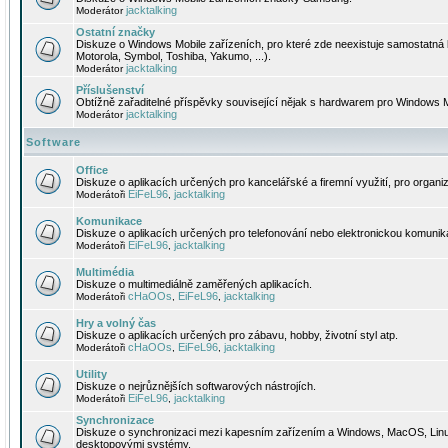
jacktalking
Moderátor
Ostatní značky
Diskuze o Windows Mobile zařízeních, pro které zde neexistuje samostatná 
Motorola, Symbol, Toshiba, Yakumo, ...).
jacktalking
Moderátor
Příslušenství
Obtížně zařaditelné příspěvky související nějak s hardwarem pro Windows M
jacktalking
Moderátor
Software
Office
Diskuze o aplikacích určených pro kancelářské a firemní využití, pro organiz
EiFeL96
jacktalking
Moderátoři
,
Komunikace
Diskuze o aplikacích určených pro telefonování nebo elektronickou komunika
EiFeL96
jacktalking
Moderátoři
,
Multimédia
Diskuze o multimediálně zaměřených aplikacích.
cHaOOs
EiFeL96
jacktalking
Moderátoři
,
,
Hry a volný čas
Diskuze o aplikacích určených pro zábavu, hobby, životní styl atp.
cHaOOs
EiFeL96
jacktalking
Moderátoři
,
,
Utility
Diskuze o nejrůznějších softwarových nástrojích.
EiFeL96
jacktalking
Moderátoři
,
Synchronizace
Diskuze o synchronizaci mezi kapesním zařízením a Windows, MacOS, Linux
desktopovými systémy.