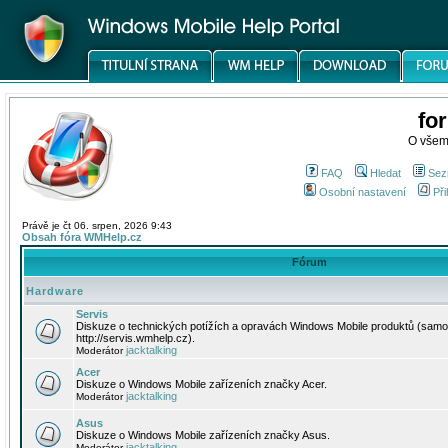
fo
O všem
FAQ
Hledat
Sez
Osobní nastavení
Při
Právě je čt 06. srpen, 2026 9:43
Obsah fóra WMHelp.cz
Fórum
Hardware
Servis
Diskuze o technických potížích a opravách Windows Mobile produktů (samo
http://servis.wmhelp.cz).
jacktalking
Moderátor
Acer
Diskuze o Windows Mobile zařízeních značky Acer.
jacktalking
Moderátor
Asus
Diskuze o Windows Mobile zařízeních značky Asus.
jacktalking
Moderátor