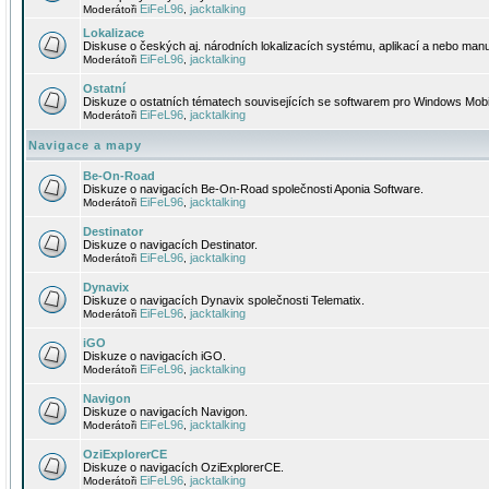
EiFeL96
jacktalking
Moderátoři
,
Lokalizace
Diskuse o českých aj. národních lokalizacích systému, aplikací a nebo manu
EiFeL96
jacktalking
Moderátoři
,
Ostatní
Diskuze o ostatních tématech souvisejících se softwarem pro Windows Mobi
EiFeL96
jacktalking
Moderátoři
,
Navigace a mapy
Be-On-Road
Diskuze o navigacích Be-On-Road společnosti Aponia Software.
EiFeL96
jacktalking
Moderátoři
,
Destinator
Diskuze o navigacích Destinator.
EiFeL96
jacktalking
Moderátoři
,
Dynavix
Diskuze o navigacích Dynavix společnosti Telematix.
EiFeL96
jacktalking
Moderátoři
,
iGO
Diskuze o navigacích iGO.
EiFeL96
jacktalking
Moderátoři
,
Navigon
Diskuze o navigacích Navigon.
EiFeL96
jacktalking
Moderátoři
,
OziExplorerCE
Diskuze o navigacích OziExplorerCE.
EiFeL96
jacktalking
Moderátoři
,