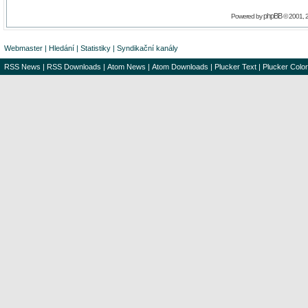
phpBB
Powered by
© 2001, 
Webmaster
|
Hledání
|
Statistiky
|
Syndikační kanály
RSS News
|
RSS Downloads
|
Atom News
|
Atom Downloads
|
Plucker Text
|
Plucker Color