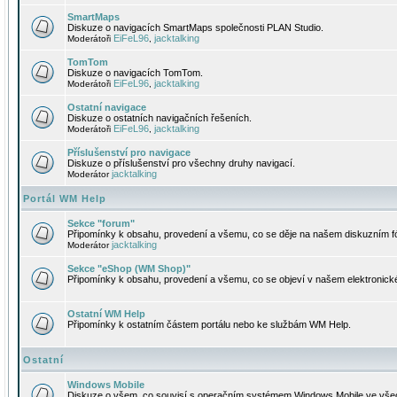
SmartMaps
Diskuze o navigacích SmartMaps společnosti PLAN Studio.
EiFeL96
jacktalking
Moderátoři
,
TomTom
Diskuze o navigacích TomTom.
EiFeL96
jacktalking
Moderátoři
,
Ostatní navigace
Diskuze o ostatních navigačních řešeních.
EiFeL96
jacktalking
Moderátoři
,
Příslušenství pro navigace
Diskuze o příslušenství pro všechny druhy navigací.
jacktalking
Moderátor
Portál WM Help
Sekce "forum"
Připomínky k obsahu, provedení a všemu, co se děje na našem diskuzním f
jacktalking
Moderátor
Sekce "eShop (WM Shop)"
Připomínky k obsahu, provedení a všemu, co se objeví v našem elektronic
Ostatní WM Help
Připomínky k ostatním částem portálu nebo ke službám WM Help.
Ostatní
Windows Mobile
Diskuze o všem, co souvisí s operačním systémem Windows Mobile ve všec