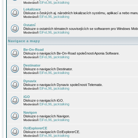
EiFeL96
jacktalking
Moderátoři
,
Lokalizace
Diskuse o českých aj. národních lokalizacích systému, aplikací a nebo manu
EiFeL96
jacktalking
Moderátoři
,
Ostatní
Diskuze o ostatních tématech souvisejících se softwarem pro Windows Mobi
EiFeL96
jacktalking
Moderátoři
,
Navigace a mapy
Be-On-Road
Diskuze o navigacích Be-On-Road společnosti Aponia Software.
EiFeL96
jacktalking
Moderátoři
,
Destinator
Diskuze o navigacích Destinator.
EiFeL96
jacktalking
Moderátoři
,
Dynavix
Diskuze o navigacích Dynavix společnosti Telematix.
EiFeL96
jacktalking
Moderátoři
,
iGO
Diskuze o navigacích iGO.
EiFeL96
jacktalking
Moderátoři
,
Navigon
Diskuze o navigacích Navigon.
EiFeL96
jacktalking
Moderátoři
,
OziExplorerCE
Diskuze o navigacích OziExplorerCE.
EiFeL96
jacktalking
Moderátoři
,