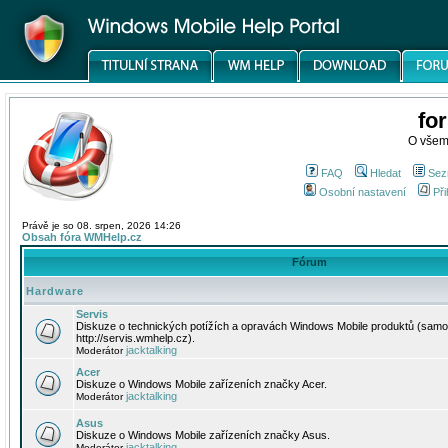
fo
O všem
FAQ
Hledat
Sez
Osobní nastavení
Při
Právě je so 08. srpen, 2026 14:26
Obsah fóra WMHelp.cz
Fórum
Hardware
Servis
Diskuze o technických potížích a opravách Windows Mobile produktů (samo
http://servis.wmhelp.cz).
jacktalking
Moderátor
Acer
Diskuze o Windows Mobile zařízeních značky Acer.
jacktalking
Moderátor
Asus
Diskuze o Windows Mobile zařízeních značky Asus.
jacktalking
Moderátor