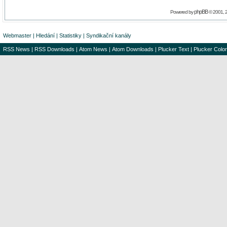
phpBB
Powered by
© 2001, 
Webmaster
|
Hledání
|
Statistiky
|
Syndikační kanály
RSS News
|
RSS Downloads
|
Atom News
|
Atom Downloads
|
Plucker Text
|
Plucker Color