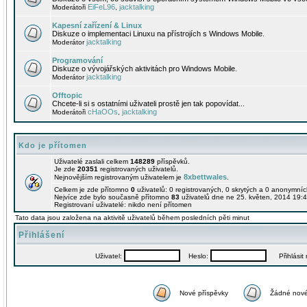
EiFeL96
jacktalking
Moderátoři
,
Kapesní zařízení & Linux
Diskuze o implementaci Linuxu na přístrojích s Windows Mobile.
jacktalking
Moderátor
Programování
Diskuze o vývojářských aktivitách pro Windows Mobile.
jacktalking
Moderátor
Offtopic
Chcete-li si s ostatními uživateli prostě jen tak popovídat...
cHaOOs
jacktalking
Moderátoři
,
Kdo je přítomen
Uživatelé zaslali celkem
148289
příspěvků.
Je zde
20351
registrovaných uživatelů.
8xbettwales
Nejnovějším registrovaným uživatelem je
.
Celkem je zde přítomno
0
uživatelů: 0 registrovaných, 0 skrytých a 0 anonymní
Nejvíce zde bylo současně přítomno
83
uživatelů dne ne 25. květen, 2014 19:4
Registrovaní uživatelé: nikdo není přítomen
Tato data jsou založena na aktivitě uživatelů během posledních pěti minut
Přihlášení
Uživatel:
Heslo:
Přihlásit m
Nové příspěvky
Žádné nové