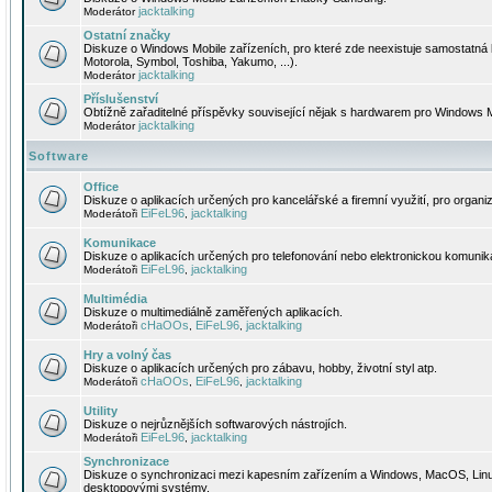
jacktalking
Moderátor
Ostatní značky
Diskuze o Windows Mobile zařízeních, pro které zde neexistuje samostatná 
Motorola, Symbol, Toshiba, Yakumo, ...).
jacktalking
Moderátor
Příslušenství
Obtížně zařaditelné příspěvky související nějak s hardwarem pro Windows M
jacktalking
Moderátor
Software
Office
Diskuze o aplikacích určených pro kancelářské a firemní využití, pro organiz
EiFeL96
jacktalking
Moderátoři
,
Komunikace
Diskuze o aplikacích určených pro telefonování nebo elektronickou komunika
EiFeL96
jacktalking
Moderátoři
,
Multimédia
Diskuze o multimediálně zaměřených aplikacích.
cHaOOs
EiFeL96
jacktalking
Moderátoři
,
,
Hry a volný čas
Diskuze o aplikacích určených pro zábavu, hobby, životní styl atp.
cHaOOs
EiFeL96
jacktalking
Moderátoři
,
,
Utility
Diskuze o nejrůznějších softwarových nástrojích.
EiFeL96
jacktalking
Moderátoři
,
Synchronizace
Diskuze o synchronizaci mezi kapesním zařízením a Windows, MacOS, Linux
desktopovými systémy.