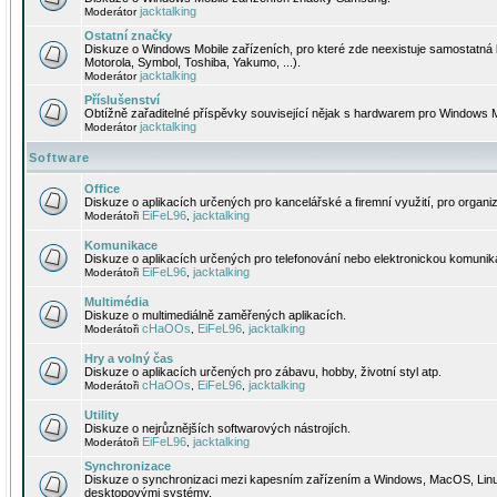
jacktalking
Moderátor
Ostatní značky
Diskuze o Windows Mobile zařízeních, pro které zde neexistuje samostatná 
Motorola, Symbol, Toshiba, Yakumo, ...).
jacktalking
Moderátor
Příslušenství
Obtížně zařaditelné příspěvky související nějak s hardwarem pro Windows M
jacktalking
Moderátor
Software
Office
Diskuze o aplikacích určených pro kancelářské a firemní využití, pro organiz
EiFeL96
jacktalking
Moderátoři
,
Komunikace
Diskuze o aplikacích určených pro telefonování nebo elektronickou komunika
EiFeL96
jacktalking
Moderátoři
,
Multimédia
Diskuze o multimediálně zaměřených aplikacích.
cHaOOs
EiFeL96
jacktalking
Moderátoři
,
,
Hry a volný čas
Diskuze o aplikacích určených pro zábavu, hobby, životní styl atp.
cHaOOs
EiFeL96
jacktalking
Moderátoři
,
,
Utility
Diskuze o nejrůznějších softwarových nástrojích.
EiFeL96
jacktalking
Moderátoři
,
Synchronizace
Diskuze o synchronizaci mezi kapesním zařízením a Windows, MacOS, Linux
desktopovými systémy.