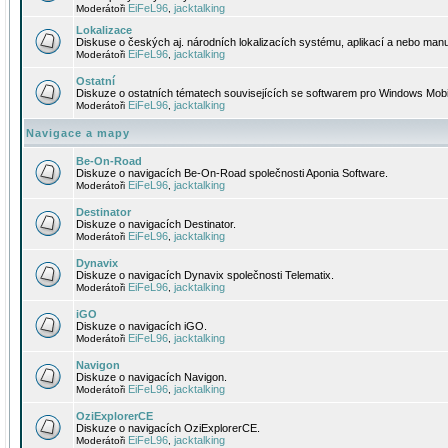
EiFeL96
jacktalking
Moderátoři
,
Lokalizace
Diskuse o českých aj. národních lokalizacích systému, aplikací a nebo manu
EiFeL96
jacktalking
Moderátoři
,
Ostatní
Diskuze o ostatních tématech souvisejících se softwarem pro Windows Mobi
EiFeL96
jacktalking
Moderátoři
,
Navigace a mapy
Be-On-Road
Diskuze o navigacích Be-On-Road společnosti Aponia Software.
EiFeL96
jacktalking
Moderátoři
,
Destinator
Diskuze o navigacích Destinator.
EiFeL96
jacktalking
Moderátoři
,
Dynavix
Diskuze o navigacích Dynavix společnosti Telematix.
EiFeL96
jacktalking
Moderátoři
,
iGO
Diskuze o navigacích iGO.
EiFeL96
jacktalking
Moderátoři
,
Navigon
Diskuze o navigacích Navigon.
EiFeL96
jacktalking
Moderátoři
,
OziExplorerCE
Diskuze o navigacích OziExplorerCE.
EiFeL96
jacktalking
Moderátoři
,