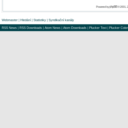
phpBB
Powered by
© 2001, 
Webmaster
|
Hledání
|
Statistiky
|
Syndikační kanály
RSS News
|
RSS Downloads
|
Atom News
|
Atom Downloads
|
Plucker Text
|
Plucker Color