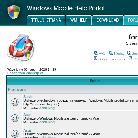
fo
O všem
FAQ
Hledat
Sez
Osobní nastavení
Při
Právě je ne 09. srpen, 2026 14:35
Obsah fóra WMHelp.cz
Fórum
Hardware
Servis
Diskuze o technických potížích a opravách Windows Mobile produktů (samo
http://servis.wmhelp.cz).
jacktalking
Moderátor
Acer
Diskuze o Windows Mobile zařízeních značky Acer.
jacktalking
Moderátor
Asus
Diskuze o Windows Mobile zařízeních značky Asus.
jacktalking
Moderátor