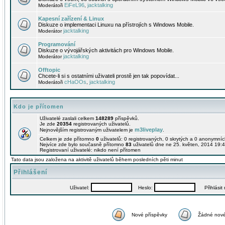
EiFeL96
jacktalking
Moderátoři
,
Kapesní zařízení & Linux
Diskuze o implementaci Linuxu na přístrojích s Windows Mobile.
jacktalking
Moderátor
Programování
Diskuze o vývojářských aktivitách pro Windows Mobile.
jacktalking
Moderátor
Offtopic
Chcete-li si s ostatními uživateli prostě jen tak popovídat...
cHaOOs
jacktalking
Moderátoři
,
Kdo je přítomen
Uživatelé zaslali celkem
148289
příspěvků.
Je zde
20354
registrovaných uživatelů.
m3liveplay
Nejnovějším registrovaným uživatelem je
.
Celkem je zde přítomno
0
uživatelů: 0 registrovaných, 0 skrytých a 0 anonymní
Nejvíce zde bylo současně přítomno
83
uživatelů dne ne 25. květen, 2014 19:4
Registrovaní uživatelé: nikdo není přítomen
Tato data jsou založena na aktivitě uživatelů během posledních pěti minut
Přihlášení
Uživatel:
Heslo:
Přihlásit m
Nové příspěvky
Žádné nové