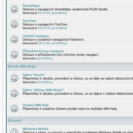
SmartMaps
Diskuze o navigacích SmartMaps společnosti PLAN Studio.
EiFeL96
jacktalking
Moderátoři
,
TomTom
Diskuze o navigacích TomTom.
EiFeL96
jacktalking
Moderátoři
,
Ostatní navigace
Diskuze o ostatních navigačních řešeních.
EiFeL96
jacktalking
Moderátoři
,
Příslušenství pro navigace
Diskuze o příslušenství pro všechny druhy navigací.
jacktalking
Moderátor
Portál WM Help
Sekce "forum"
Připomínky k obsahu, provedení a všemu, co se děje na našem diskuzním f
jacktalking
Moderátor
Sekce "eShop (WM Shop)"
Připomínky k obsahu, provedení a všemu, co se objeví v našem elektronic
Ostatní WM Help
Připomínky k ostatním částem portálu nebo ke službám WM Help.
Ostatní
Windows Mobile
Diskuze o všem, co souvisí s operačním systémem Windows Mobile ve všec