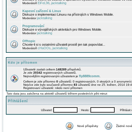
EiFeL96
jacktalking
Moderátoři
,
Kapesní zařízení & Linux
Diskuze o implementaci Linuxu na přístrojích s Windows Mobile.
jacktalking
Moderátor
Programování
Diskuze o vývojářských aktivitách pro Windows Mobile.
jacktalking
Moderátor
Offtopic
Chcete-li si s ostatními uživateli prostě jen tak popovídat...
cHaOOs
jacktalking
Moderátoři
,
Kdo je přítomen
Uživatelé zaslali celkem
148289
příspěvků.
Je zde
20342
registrovaných uživatelů.
fly8889comm
Nejnovějším registrovaným uživatelem je
.
Celkem je zde přítomno
0
uživatelů: 0 registrovaných, 0 skrytých a 0 anonymní
Nejvíce zde bylo současně přítomno
83
uživatelů dne ne 25. květen, 2014 19:4
Registrovaní uživatelé: nikdo není přítomen
Tato data jsou založena na aktivitě uživatelů během posledních pěti minut
Přihlášení
Uživatel:
Heslo:
Přihlásit m
Nové příspěvky
Žádné nové