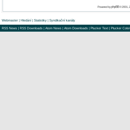
phpBB
Powered by
© 2001, 
Webmaster
|
Hledání
|
Statistiky
|
Syndikační kanály
RSS News
|
RSS Downloads
|
Atom News
|
Atom Downloads
|
Plucker Text
|
Plucker Color