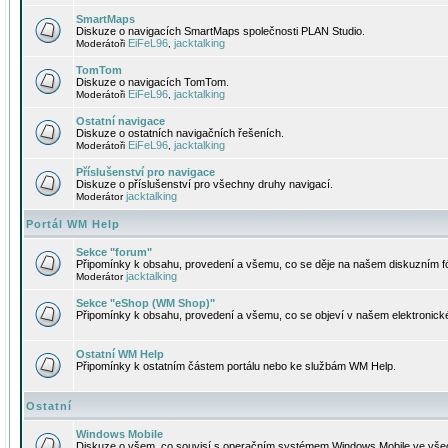
SmartMaps
Diskuze o navigacích SmartMaps společnosti PLAN Studio.
EiFeL96
jacktalking
Moderátoři
,
TomTom
Diskuze o navigacích TomTom.
EiFeL96
jacktalking
Moderátoři
,
Ostatní navigace
Diskuze o ostatních navigačních řešeních.
EiFeL96
jacktalking
Moderátoři
,
Příslušenství pro navigace
Diskuze o příslušenství pro všechny druhy navigací.
jacktalking
Moderátor
Portál WM Help
Sekce "forum"
Připomínky k obsahu, provedení a všemu, co se děje na našem diskuzním f
jacktalking
Moderátor
Sekce "eShop (WM Shop)"
Připomínky k obsahu, provedení a všemu, co se objeví v našem elektronic
Ostatní WM Help
Připomínky k ostatním částem portálu nebo ke službám WM Help.
Ostatní
Windows Mobile
Diskuze o všem, co souvisí s operačním systémem Windows Mobile ve všec