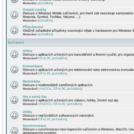
jacktalking
Moderátor
Ostatní značky
Diskuze o Windows Mobile zařízeních, pro které zde neexistuje samostatná 
Motorola, Symbol, Toshiba, Yakumo, ...).
jacktalking
Moderátor
Příslušenství
Obtížně zařaditelné příspěvky související nějak s hardwarem pro Windows M
jacktalking
Moderátor
Software
Office
Diskuze o aplikacích určených pro kancelářské a firemní využití, pro organiz
EiFeL96
jacktalking
Moderátoři
,
Komunikace
Diskuze o aplikacích určených pro telefonování nebo elektronickou komunika
EiFeL96
jacktalking
Moderátoři
,
Multimédia
Diskuze o multimediálně zaměřených aplikacích.
cHaOOs
EiFeL96
jacktalking
Moderátoři
,
,
Hry a volný čas
Diskuze o aplikacích určených pro zábavu, hobby, životní styl atp.
cHaOOs
EiFeL96
jacktalking
Moderátoři
,
,
Utility
Diskuze o nejrůznějších softwarových nástrojích.
EiFeL96
jacktalking
Moderátoři
,
Synchronizace
Diskuze o synchronizaci mezi kapesním zařízením a Windows, MacOS, Linux
desktopovými systémy.