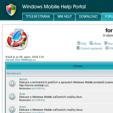
fo
O všem
FAQ
Hledat
Sez
Osobní nastavení
Při
Právě je so 08. srpen, 2026 2:31
Obsah fóra WMHelp.cz
Fórum
Hardware
Servis
Diskuze o technických potížích a opravách Windows Mobile produktů (samo
http://servis.wmhelp.cz).
jacktalking
Moderátor
Acer
Diskuze o Windows Mobile zařízeních značky Acer.
jacktalking
Moderátor
Asus
Diskuze o Windows Mobile zařízeních značky Asus.
jacktalking
Moderátor