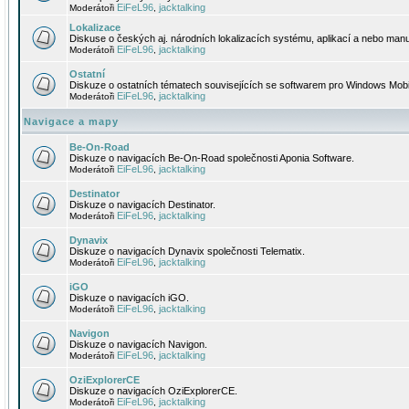
EiFeL96
jacktalking
Moderátoři
,
Lokalizace
Diskuse o českých aj. národních lokalizacích systému, aplikací a nebo manu
EiFeL96
jacktalking
Moderátoři
,
Ostatní
Diskuze o ostatních tématech souvisejících se softwarem pro Windows Mobi
EiFeL96
jacktalking
Moderátoři
,
Navigace a mapy
Be-On-Road
Diskuze o navigacích Be-On-Road společnosti Aponia Software.
EiFeL96
jacktalking
Moderátoři
,
Destinator
Diskuze o navigacích Destinator.
EiFeL96
jacktalking
Moderátoři
,
Dynavix
Diskuze o navigacích Dynavix společnosti Telematix.
EiFeL96
jacktalking
Moderátoři
,
iGO
Diskuze o navigacích iGO.
EiFeL96
jacktalking
Moderátoři
,
Navigon
Diskuze o navigacích Navigon.
EiFeL96
jacktalking
Moderátoři
,
OziExplorerCE
Diskuze o navigacích OziExplorerCE.
EiFeL96
jacktalking
Moderátoři
,