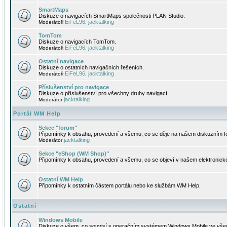
SmartMaps
Diskuze o navigacích SmartMaps společnosti PLAN Studio.
EiFeL96
jacktalking
Moderátoři
,
TomTom
Diskuze o navigacích TomTom.
EiFeL96
jacktalking
Moderátoři
,
Ostatní navigace
Diskuze o ostatních navigačních řešeních.
EiFeL96
jacktalking
Moderátoři
,
Příslušenství pro navigace
Diskuze o příslušenství pro všechny druhy navigací.
jacktalking
Moderátor
Portál WM Help
Sekce "forum"
Připomínky k obsahu, provedení a všemu, co se děje na našem diskuzním f
jacktalking
Moderátor
Sekce "eShop (WM Shop)"
Připomínky k obsahu, provedení a všemu, co se objeví v našem elektronic
Ostatní WM Help
Připomínky k ostatním částem portálu nebo ke službám WM Help.
Ostatní
Windows Mobile
Diskuze o všem, co souvisí s operačním systémem Windows Mobile ve všec