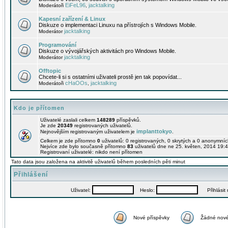
EiFeL96
jacktalking
Moderátoři
,
Kapesní zařízení & Linux
Diskuze o implementaci Linuxu na přístrojích s Windows Mobile.
jacktalking
Moderátor
Programování
Diskuze o vývojářských aktivitách pro Windows Mobile.
jacktalking
Moderátor
Offtopic
Chcete-li si s ostatními uživateli prostě jen tak popovídat...
cHaOOs
jacktalking
Moderátoři
,
Kdo je přítomen
Uživatelé zaslali celkem
148289
příspěvků.
Je zde
20349
registrovaných uživatelů.
implanttokyo
Nejnovějším registrovaným uživatelem je
.
Celkem je zde přítomno
0
uživatelů: 0 registrovaných, 0 skrytých a 0 anonymní
Nejvíce zde bylo současně přítomno
83
uživatelů dne ne 25. květen, 2014 19:4
Registrovaní uživatelé: nikdo není přítomen
Tato data jsou založena na aktivitě uživatelů během posledních pěti minut
Přihlášení
Uživatel:
Heslo:
Přihlásit m
Nové příspěvky
Žádné nové