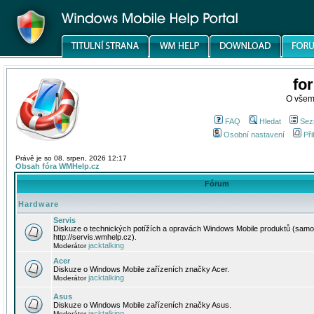
fo
O všem
FAQ
Hledat
Sez
Osobní nastavení
Při
Právě je so 08. srpen, 2026 12:17
Obsah fóra WMHelp.cz
Fórum
Hardware
Servis
Diskuze o technických potížích a opravách Windows Mobile produktů (samo
http://servis.wmhelp.cz).
jacktalking
Moderátor
Acer
Diskuze o Windows Mobile zařízeních značky Acer.
jacktalking
Moderátor
Asus
Diskuze o Windows Mobile zařízeních značky Asus.
jacktalking
Moderátor