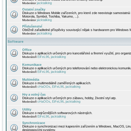
jacktalking
Moderátor
Ostatní značky
Diskuze o Windows Mobile zařízeních, pro které zde neexistuje samostatná 
Motorola, Symbol, Toshiba, Yakumo, ...).
jacktalking
Moderátor
Příslušenství
Obtížně zařaditelné příspěvky související nějak s hardwarem pro Windows M
jacktalking
Moderátor
Software
Office
Diskuze o aplikacích určených pro kancelářské a firemní využití, pro organiz
EiFeL96
jacktalking
Moderátoři
,
Komunikace
Diskuze o aplikacích určených pro telefonování nebo elektronickou komunika
EiFeL96
jacktalking
Moderátoři
,
Multimédia
Diskuze o multimediálně zaměřených aplikacích.
cHaOOs
EiFeL96
jacktalking
Moderátoři
,
,
Hry a volný čas
Diskuze o aplikacích určených pro zábavu, hobby, životní styl atp.
cHaOOs
EiFeL96
jacktalking
Moderátoři
,
,
Utility
Diskuze o nejrůznějších softwarových nástrojích.
EiFeL96
jacktalking
Moderátoři
,
Synchronizace
Diskuze o synchronizaci mezi kapesním zařízením a Windows, MacOS, Linux
desktopovými systémy.