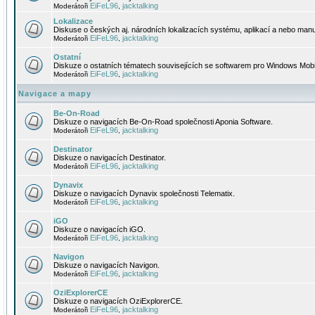
EiFeL96
jacktalking
Moderátoři
,
Lokalizace
Diskuse o českých aj. národních lokalizacích systému, aplikací a nebo manu
EiFeL96
jacktalking
Moderátoři
,
Ostatní
Diskuze o ostatních tématech souvisejících se softwarem pro Windows Mobi
EiFeL96
jacktalking
Moderátoři
,
Navigace a mapy
Be-On-Road
Diskuze o navigacích Be-On-Road společnosti Aponia Software.
EiFeL96
jacktalking
Moderátoři
,
Destinator
Diskuze o navigacích Destinator.
EiFeL96
jacktalking
Moderátoři
,
Dynavix
Diskuze o navigacích Dynavix společnosti Telematix.
EiFeL96
jacktalking
Moderátoři
,
iGO
Diskuze o navigacích iGO.
EiFeL96
jacktalking
Moderátoři
,
Navigon
Diskuze o navigacích Navigon.
EiFeL96
jacktalking
Moderátoři
,
OziExplorerCE
Diskuze o navigacích OziExplorerCE.
EiFeL96
jacktalking
Moderátoři
,