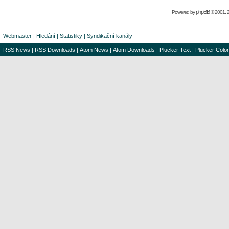
phpBB
Powered by
© 2001, 
Webmaster
|
Hledání
|
Statistiky
|
Syndikační kanály
RSS News
|
RSS Downloads
|
Atom News
|
Atom Downloads
|
Plucker Text
|
Plucker Color