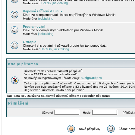
EiFeL96
jacktalking
Moderátoři
,
Kapesní zařízení & Linux
Diskuze o implementaci Linuxu na přístrojích s Windows Mobile.
jacktalking
Moderátor
Programování
Diskuze o vývojářských aktivitách pro Windows Mobile.
jacktalking
Moderátor
Offtopic
Chcete-li si s ostatními uživateli prostě jen tak popovídat...
cHaOOs
jacktalking
Moderátoři
,
Kdo je přítomen
Uživatelé zaslali celkem
148289
příspěvků.
Je zde
20375
registrovaných uživatelů.
surfguardpro
Nejnovějším registrovaným uživatelem je
.
Celkem je zde přítomno
0
uživatelů: 0 registrovaných, 0 skrytých a 0 anonymní
Nejvíce zde bylo současně přítomno
83
uživatelů dne ne 25. květen, 2014 19:4
Registrovaní uživatelé: nikdo není přítomen
Tato data jsou založena na aktivitě uživatelů během posledních pěti minut
Přihlášení
Uživatel:
Heslo:
Přihlásit m
Nové příspěvky
Žádné nové