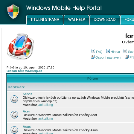
fo
O všem
FAQ
Hledat
Sez
Osobní nastavení
Při
Právě je po 10. srpen, 2026 17:35
Obsah fóra WMHelp.cz
Fórum
Hardware
Servis
Diskuze o technických potížích a opravách Windows Mobile produktů (samo
http://servis.wmhelp.cz).
jacktalking
Moderátor
Acer
Diskuze o Windows Mobile zařízeních značky Acer.
jacktalking
Moderátor
Asus
Diskuze o Windows Mobile zařízeních značky Asus.
jacktalking
Moderátor