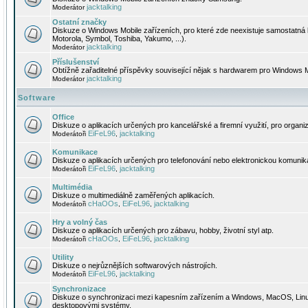
jacktalking
Moderátor
Ostatní značky
Diskuze o Windows Mobile zařízeních, pro které zde neexistuje samostatná 
Motorola, Symbol, Toshiba, Yakumo, ...).
jacktalking
Moderátor
Příslušenství
Obtížně zařaditelné příspěvky související nějak s hardwarem pro Windows M
jacktalking
Moderátor
Software
Office
Diskuze o aplikacích určených pro kancelářské a firemní využití, pro organiz
EiFeL96
jacktalking
Moderátoři
,
Komunikace
Diskuze o aplikacích určených pro telefonování nebo elektronickou komunika
EiFeL96
jacktalking
Moderátoři
,
Multimédia
Diskuze o multimediálně zaměřených aplikacích.
cHaOOs
EiFeL96
jacktalking
Moderátoři
,
,
Hry a volný čas
Diskuze o aplikacích určených pro zábavu, hobby, životní styl atp.
cHaOOs
EiFeL96
jacktalking
Moderátoři
,
,
Utility
Diskuze o nejrůznějších softwarových nástrojích.
EiFeL96
jacktalking
Moderátoři
,
Synchronizace
Diskuze o synchronizaci mezi kapesním zařízením a Windows, MacOS, Linux
desktopovými systémy.