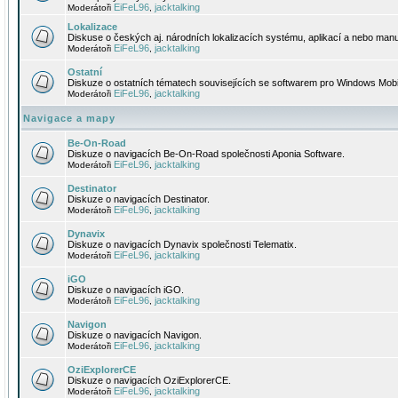
EiFeL96
jacktalking
Moderátoři
,
Lokalizace
Diskuse o českých aj. národních lokalizacích systému, aplikací a nebo manu
EiFeL96
jacktalking
Moderátoři
,
Ostatní
Diskuze o ostatních tématech souvisejících se softwarem pro Windows Mobi
EiFeL96
jacktalking
Moderátoři
,
Navigace a mapy
Be-On-Road
Diskuze o navigacích Be-On-Road společnosti Aponia Software.
EiFeL96
jacktalking
Moderátoři
,
Destinator
Diskuze o navigacích Destinator.
EiFeL96
jacktalking
Moderátoři
,
Dynavix
Diskuze o navigacích Dynavix společnosti Telematix.
EiFeL96
jacktalking
Moderátoři
,
iGO
Diskuze o navigacích iGO.
EiFeL96
jacktalking
Moderátoři
,
Navigon
Diskuze o navigacích Navigon.
EiFeL96
jacktalking
Moderátoři
,
OziExplorerCE
Diskuze o navigacích OziExplorerCE.
EiFeL96
jacktalking
Moderátoři
,