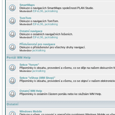
SmartMaps
Diskuze o navigacích SmartMaps společnosti PLAN Studio.
EiFeL96
jacktalking
Moderátoři
,
TomTom
Diskuze o navigacích TomTom.
EiFeL96
jacktalking
Moderátoři
,
Ostatní navigace
Diskuze o ostatních navigačních řešeních.
EiFeL96
jacktalking
Moderátoři
,
Příslušenství pro navigace
Diskuze o příslušenství pro všechny druhy navigací.
jacktalking
Moderátor
Portál WM Help
Sekce "forum"
Připomínky k obsahu, provedení a všemu, co se děje na našem diskuzním f
jacktalking
Moderátor
Sekce "eShop (WM Shop)"
Připomínky k obsahu, provedení a všemu, co se objeví v našem elektronic
Ostatní WM Help
Připomínky k ostatním částem portálu nebo ke službám WM Help.
Ostatní
Windows Mobile
Diskuze o všem, co souvisí s operačním systémem Windows Mobile ve všec