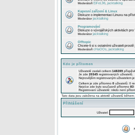
EiFeL96
jacktalking
Moderátoři
,
Kapesní zařízení & Linux
Diskuze o implementaci Linuxu na příst
jacktalking
Moderátor
Programování
Diskuze o vývojářských aktivitách pro
jacktalking
Moderátor
Offtopic
Chcete-li si s ostatními uživateli prostě
cHaOOs
jacktalking
Moderátoři
,
Kdo je přítomen
Uživatelé zaslali celkem
148289
příspěv
Je zde
20345
registrovaných uživatelů.
Nejnovějším registrovaným uživatelem j
Celkem je zde přítomno
0
uživatelů: 0 r
Nejvíce zde bylo současně přítomno
83
Registrovaní uživatelé: nikdo není příto
Tato data jsou založena na aktivitě uživatelů během 
Přihlášení
Uživatel: