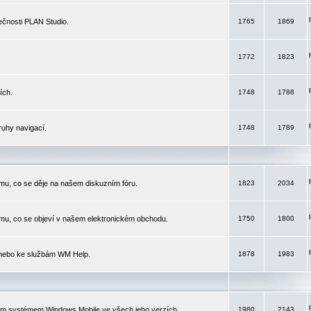
čnosti PLAN Studio.
1765
1869
1772
1823
ích.
1748
1788
ruhy navigací.
1748
1789
mu, co se děje na našem diskuzním fóru.
1823
2034
mu, co se objeví v našem elektronickém obchodu.
1750
1800
 nebo ke službám WM Help.
1878
1983
ím systémem Windows Mobile ve všech jeho verzích.
1980
2143