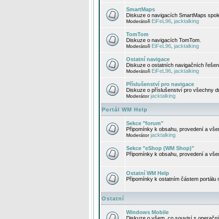
SmartMaps
Diskuze o navigacích SmartMaps spole
EiFeL96
jacktalking
Moderátoři
,
TomTom
Diskuze o navigacích TomTom.
EiFeL96
jacktalking
Moderátoři
,
Ostatní navigace
Diskuze o ostatních navigačních řešen
EiFeL96
jacktalking
Moderátoři
,
Příslušenství pro navigace
Diskuze o příslušenství pro všechny d
jacktalking
Moderátor
Portál WM Help
Sekce "forum"
Připomínky k obsahu, provedení a vše
jacktalking
Moderátor
Sekce "eShop (WM Shop)"
Připomínky k obsahu, provedení a vše
Ostatní WM Help
Připomínky k ostatním částem portálu
Ostatní
Windows Mobile
Diskuze o všem, co souvisí s operačn