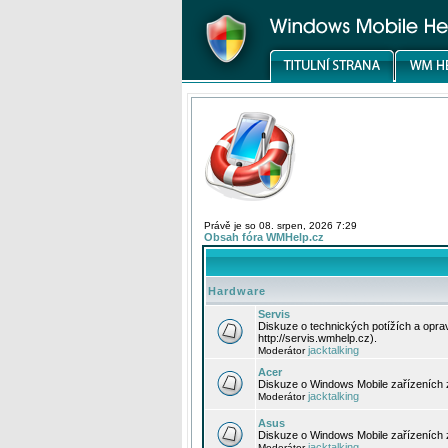
Právě je so 08. srpen, 2026 7:29
Obsah fóra WMHelp.cz
Hardware
Servis
Diskuze o technických potížích a opr
http://servis.wmhelp.cz).
jacktalking
Moderátor
Acer
Diskuze o Windows Mobile zařízeních 
jacktalking
Moderátor
Asus
Diskuze o Windows Mobile zařízeních
jacktalking
Moderátor