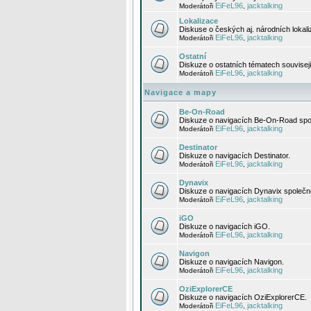
EiFeL96
jacktalking
Moderátoři
,
Lokalizace
Diskuse o českých aj. národních lokal
EiFeL96
jacktalking
Moderátoři
,
Ostatní
Diskuze o ostatních tématech souvisej
EiFeL96
jacktalking
Moderátoři
,
Navigace a mapy
Be-On-Road
Diskuze o navigacích Be-On-Road spol
EiFeL96
jacktalking
Moderátoři
,
Destinator
Diskuze o navigacích Destinator.
EiFeL96
jacktalking
Moderátoři
,
Dynavix
Diskuze o navigacích Dynavix společno
EiFeL96
jacktalking
Moderátoři
,
iGO
Diskuze o navigacích iGO.
EiFeL96
jacktalking
Moderátoři
,
Navigon
Diskuze o navigacích Navigon.
EiFeL96
jacktalking
Moderátoři
,
OziExplorerCE
Diskuze o navigacích OziExplorerCE.
EiFeL96
jacktalking
Moderátoři
,