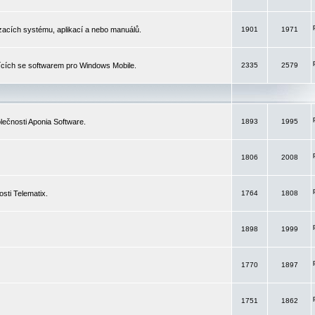
izacích systému, aplikací a nebo manuálů.
1901
1971
ících se softwarem pro Windows Mobile.
2335
2579
ečnosti Aponia Software.
1893
1995
1806
2008
sti Telematix.
1764
1808
1898
1999
1770
1897
1751
1862