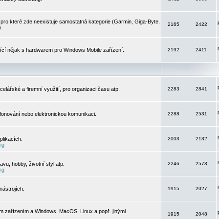
pro které zde neexistuje samostatná kategorie (Garmin, Giga-Byte,
2165
2422
).
jící nějak s hardwarem pro Windows Mobile zařízení.
2192
2411
elářské a firemní využití, pro organizaci času atp.
2283
2841
efonování nebo elektronickou komunikaci.
2288
2531
likacích.
2003
2132
ng
vu, hobby, životní styl atp.
2246
2573
ng
ástrojích.
1915
2027
m zařízením a Windows, MacOS, Linux a popř. jinými
1915
2048