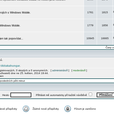
rojích s Windows Mobile.
1761
1815
 Windows Mobile.
1779
1856
 jen tak popovídat...
10945
16665
Časy u
ků.
tikitakahungar
e
.
egistrovaných, 0 skrytých a 0 anonymních. [
administrátoři
] [
moderátoři
]
uživatelů dne ne 25. květen, 2014 19:44.
men
posledních pěti minut
Heslo:
Přihlásit mě automaticky při každé návštěvě
Nové příspěvky
Žádné nové příspěvky
Fórum je zamčeno