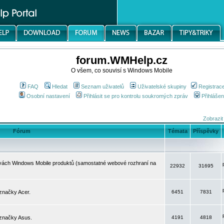
forum.WMHelp.cz
O všem, co souvisí s Windows Mobile
FAQ
Hledat
Seznam uživatelů
Uživatelské skupiny
Registrac
Osobní nastavení
Přihlásit se pro kontrolu soukromých zpráv
Přihlášen
Zobrazit
Fórum
Témata
Příspěvky
avách Windows Mobile produktů (samostatné webové rozhraní na
22932
31695
značky Acer.
6451
7831
 značky Asus.
4191
4818