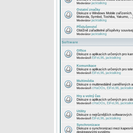
jacktalking
Moderátor
Ostatní značky
Diskuze o Windows Mobile zařízeních, 
Motorola, Symbol, Toshiba, Yakumo, ...
jacktalking
Moderátor
Příslušenství
Obtížně zařaditelné příspěvky souvise
jacktalking
Moderátor
Software
Office
Diskuze o aplikacích určených pro kanc
EiFeL96
jacktalking
Moderátoři
,
Komunikace
Diskuze o aplikacích určených pro tel
EiFeL96
jacktalking
Moderátoři
,
Multimédia
Diskuze o multimediálně zaměřených ap
cHaOOs
EiFeL96
jacktalki
Moderátoři
,
,
Hry a volný čas
Diskuze o aplikacích určených pro zába
cHaOOs
EiFeL96
jacktalki
Moderátoři
,
,
Utility
Diskuze o nejrůznějších softwarových n
EiFeL96
jacktalking
Moderátoři
,
Synchronizace
Diskuze o synchronizaci mezi kapesní
desktopovými systémy.