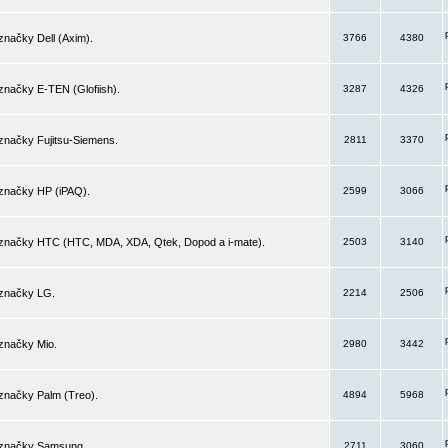
značky Dell (Axim).
3766
4380
značky E-TEN (Glofiish).
3287
4326
značky Fujitsu-Siemens.
2811
3370
 značky HP (iPAQ).
2599
3066
 značky HTC (HTC, MDA, XDA, Qtek, Dopod a i-mate).
2503
3140
 značky LG.
2214
2506
značky Mio.
2980
3442
značky Palm (Treo).
4894
5968
 značky Samsung.
2711
3060