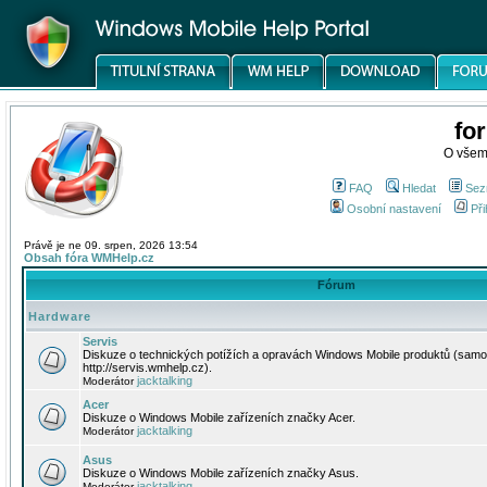
fo
O všem
FAQ
Hledat
Sez
Osobní nastavení
Při
Právě je ne 09. srpen, 2026 13:54
Obsah fóra WMHelp.cz
Fórum
Hardware
Servis
Diskuze o technických potížích a opravách Windows Mobile produktů (samo
http://servis.wmhelp.cz).
jacktalking
Moderátor
Acer
Diskuze o Windows Mobile zařízeních značky Acer.
jacktalking
Moderátor
Asus
Diskuze o Windows Mobile zařízeních značky Asus.
jacktalking
Moderátor