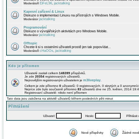
EiFeL96
jacktalking
Moderátoři
,
Kapesní zařízení & Linux
Diskuze o implementaci Linuxu na přístrojích s Windows Mobile.
jacktalking
Moderátor
Programování
Diskuze o vývojářských aktivitách pro Windows Mobile.
jacktalking
Moderátor
Offtopic
Chcete-li si s ostatními uživateli prostě jen tak popovídat...
cHaOOs
jacktalking
Moderátoři
,
Kdo je přítomen
Uživatelé zaslali celkem
148289
příspěvků.
Je zde
20354
registrovaných uživatelů.
m3liveplay
Nejnovějším registrovaným uživatelem je
.
Celkem je zde přítomno
0
uživatelů: 0 registrovaných, 0 skrytých a 0 anonymní
Nejvíce zde bylo současně přítomno
83
uživatelů dne ne 25. květen, 2014 19:4
Registrovaní uživatelé: nikdo není přítomen
Tato data jsou založena na aktivitě uživatelů během posledních pěti minut
Přihlášení
Uživatel:
Heslo:
Přihlásit m
Nové příspěvky
Žádné nové