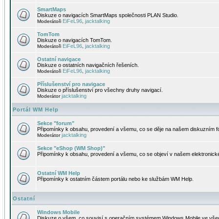
SmartMaps
Diskuze o navigacích SmartMaps společnosti PLAN Studio.
EiFeL96
jacktalking
Moderátoři
,
TomTom
Diskuze o navigacích TomTom.
EiFeL96
jacktalking
Moderátoři
,
Ostatní navigace
Diskuze o ostatních navigačních řešeních.
EiFeL96
jacktalking
Moderátoři
,
Příslušenství pro navigace
Diskuze o příslušenství pro všechny druhy navigací.
jacktalking
Moderátor
Portál WM Help
Sekce "forum"
Připomínky k obsahu, provedení a všemu, co se děje na našem diskuzním f
jacktalking
Moderátor
Sekce "eShop (WM Shop)"
Připomínky k obsahu, provedení a všemu, co se objeví v našem elektronic
Ostatní WM Help
Připomínky k ostatním částem portálu nebo ke službám WM Help.
Ostatní
Windows Mobile
Diskuze o všem, co souvisí s operačním systémem Windows Mobile ve všec