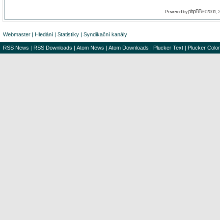
phpBB
Powered by
© 2001, 
Webmaster
|
Hledání
|
Statistiky
|
Syndikační kanály
RSS News
|
RSS Downloads
|
Atom News
|
Atom Downloads
|
Plucker Text
|
Plucker Color