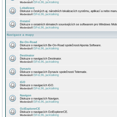
EiFeL96
jacktalking
Moderátoři
,
Lokalizace
Diskuse o českých aj. národních lokalizacích systému, aplikací a nebo manu
EiFeL96
jacktalking
Moderátoři
,
Ostatní
Diskuze o ostatních tématech souvisejících se softwarem pro Windows Mobi
EiFeL96
jacktalking
Moderátoři
,
Navigace a mapy
Be-On-Road
Diskuze o navigacích Be-On-Road společnosti Aponia Software.
EiFeL96
jacktalking
Moderátoři
,
Destinator
Diskuze o navigacích Destinator.
EiFeL96
jacktalking
Moderátoři
,
Dynavix
Diskuze o navigacích Dynavix společnosti Telematix.
EiFeL96
jacktalking
Moderátoři
,
iGO
Diskuze o navigacích iGO.
EiFeL96
jacktalking
Moderátoři
,
Navigon
Diskuze o navigacích Navigon.
EiFeL96
jacktalking
Moderátoři
,
OziExplorerCE
Diskuze o navigacích OziExplorerCE.
EiFeL96
jacktalking
Moderátoři
,