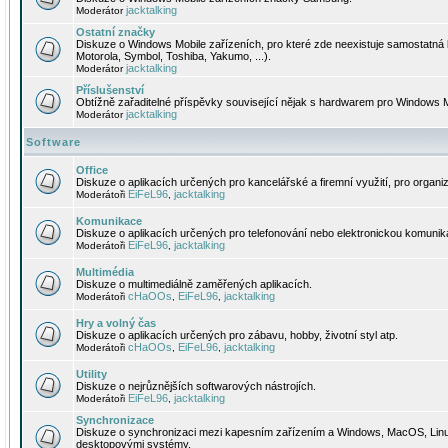
jacktalking
Moderátor
Ostatní značky
Diskuze o Windows Mobile zařízeních, pro které zde neexistuje samostatná 
Motorola, Symbol, Toshiba, Yakumo, ...).
jacktalking
Moderátor
Příslušenství
Obtížně zařaditelné příspěvky související nějak s hardwarem pro Windows M
jacktalking
Moderátor
Software
Office
Diskuze o aplikacích určených pro kancelářské a firemní využití, pro organiz
EiFeL96
jacktalking
Moderátoři
,
Komunikace
Diskuze o aplikacích určených pro telefonování nebo elektronickou komunika
EiFeL96
jacktalking
Moderátoři
,
Multimédia
Diskuze o multimediálně zaměřených aplikacích.
cHaOOs
EiFeL96
jacktalking
Moderátoři
,
,
Hry a volný čas
Diskuze o aplikacích určených pro zábavu, hobby, životní styl atp.
cHaOOs
EiFeL96
jacktalking
Moderátoři
,
,
Utility
Diskuze o nejrůznějších softwarových nástrojích.
EiFeL96
jacktalking
Moderátoři
,
Synchronizace
Diskuze o synchronizaci mezi kapesním zařízením a Windows, MacOS, Linux
desktopovými systémy.