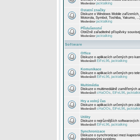
jacktalking
Moderátor
Ostatní značky
Diskuze o Windows Mobile zařízeních, 
Motorola, Symbol, Toshiba, Yakumo, ...
jacktalking
Moderátor
Příslušenství
Obtížně zařaditelné příspěvky souvise
jacktalking
Moderátor
Software
Office
Diskuze o aplikacích určených pro kanc
EiFeL96
jacktalking
Moderátoři
,
Komunikace
Diskuze o aplikacích určených pro tel
EiFeL96
jacktalking
Moderátoři
,
Multimédia
Diskuze o multimediálně zaměřených ap
cHaOOs
EiFeL96
jacktalki
Moderátoři
,
,
Hry a volný čas
Diskuze o aplikacích určených pro zába
cHaOOs
EiFeL96
jacktalki
Moderátoři
,
,
Utility
Diskuze o nejrůznějších softwarových n
EiFeL96
jacktalking
Moderátoři
,
Synchronizace
Diskuze o synchronizaci mezi kapesní
desktopovými systémy.