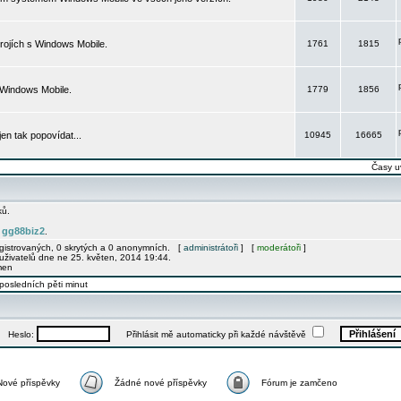
rojích s Windows Mobile.
1761
1815
 Windows Mobile.
1779
1856
 jen tak popovídat...
10945
16665
Časy u
ků.
gg88biz2
e
.
egistrovaných, 0 skrytých a 0 anonymních. [
administrátoři
] [
moderátoři
]
uživatelů dne ne 25. květen, 2014 19:44.
men
posledních pěti minut
Heslo:
Přihlásit mě automaticky při každé návštěvě
Nové příspěvky
Žádné nové příspěvky
Fórum je zamčeno