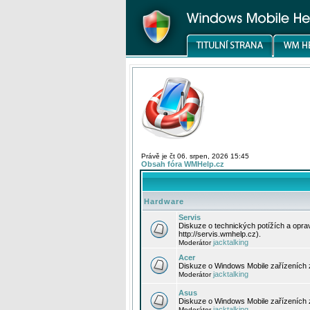
Právě je čt 06. srpen, 2026 15:45
Obsah fóra WMHelp.cz
Hardware
Servis
Diskuze o technických potížích a opr
http://servis.wmhelp.cz).
jacktalking
Moderátor
Acer
Diskuze o Windows Mobile zařízeních 
jacktalking
Moderátor
Asus
Diskuze o Windows Mobile zařízeních
jacktalking
Moderátor