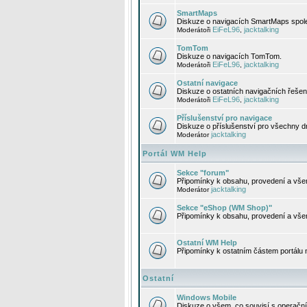
SmartMaps
Diskuze o navigacích SmartMaps spole
EiFeL96
jacktalking
Moderátoři
,
TomTom
Diskuze o navigacích TomTom.
EiFeL96
jacktalking
Moderátoři
,
Ostatní navigace
Diskuze o ostatních navigačních řešen
EiFeL96
jacktalking
Moderátoři
,
Příslušenství pro navigace
Diskuze o příslušenství pro všechny d
jacktalking
Moderátor
Portál WM Help
Sekce "forum"
Připomínky k obsahu, provedení a vše
jacktalking
Moderátor
Sekce "eShop (WM Shop)"
Připomínky k obsahu, provedení a vše
Ostatní WM Help
Připomínky k ostatním částem portálu
Ostatní
Windows Mobile
Diskuze o všem, co souvisí s operačn