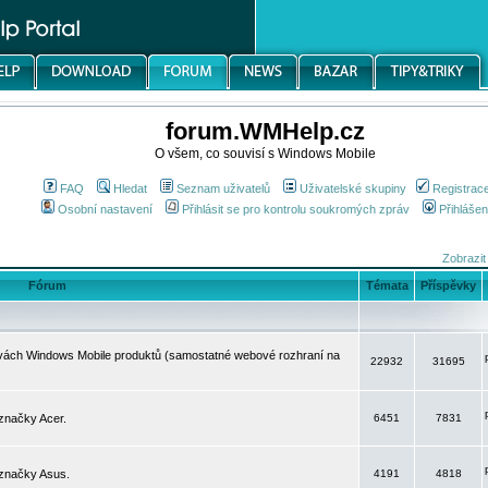
forum.WMHelp.cz
O všem, co souvisí s Windows Mobile
FAQ
Hledat
Seznam uživatelů
Uživatelské skupiny
Registrac
Osobní nastavení
Přihlásit se pro kontrolu soukromých zpráv
Přihlášen
Zobrazit
Fórum
Témata
Příspěvky
avách Windows Mobile produktů (samostatné webové rozhraní na
22932
31695
značky Acer.
6451
7831
 značky Asus.
4191
4818