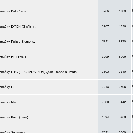
značky Dell (Axim).
3766
4380
značky E-TEN (Glofiish).
3287
4326
značky Fujitsu-Siemens.
2811
3370
 značky HP (iPAQ).
2599
3066
 značky HTC (HTC, MDA, XDA, Qtek, Dopod a i-mate).
2503
3140
 značky LG.
2214
2506
značky Mio.
2980
3442
značky Palm (Treo).
4894
5968
 značky Samsung.
2711
3060