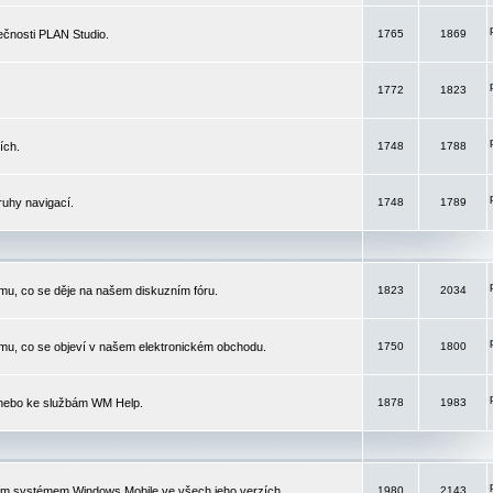
čnosti PLAN Studio.
1765
1869
1772
1823
ích.
1748
1788
ruhy navigací.
1748
1789
mu, co se děje na našem diskuzním fóru.
1823
2034
mu, co se objeví v našem elektronickém obchodu.
1750
1800
 nebo ke službám WM Help.
1878
1983
ím systémem Windows Mobile ve všech jeho verzích.
1980
2143