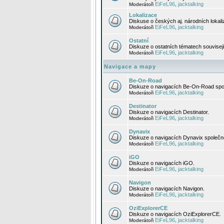
EiFeL96
jacktalking
Moderátoři
,
Lokalizace
Diskuse o českých aj. národních lokal
EiFeL96
jacktalking
Moderátoři
,
Ostatní
Diskuze o ostatních tématech souvisej
EiFeL96
jacktalking
Moderátoři
,
Navigace a mapy
Be-On-Road
Diskuze o navigacích Be-On-Road spol
EiFeL96
jacktalking
Moderátoři
,
Destinator
Diskuze o navigacích Destinator.
EiFeL96
jacktalking
Moderátoři
,
Dynavix
Diskuze o navigacích Dynavix společno
EiFeL96
jacktalking
Moderátoři
,
iGO
Diskuze o navigacích iGO.
EiFeL96
jacktalking
Moderátoři
,
Navigon
Diskuze o navigacích Navigon.
EiFeL96
jacktalking
Moderátoři
,
OziExplorerCE
Diskuze o navigacích OziExplorerCE.
EiFeL96
jacktalking
Moderátoři
,