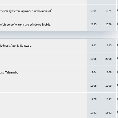
izacích systému, aplikací a nebo manuálů.
1901
1971
ících se softwarem pro Windows Mobile.
2335
2579
ečnosti Aponia Software.
1893
1995
1806
2008
sti Telematix.
1764
1808
1898
1999
1770
1897
1751
1862