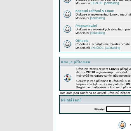
EiFeL96
jacktalking
Moderátoři
,
Kapesní zařízení & Linux
Diskuze o implementaci Linuxu na příst
jacktalking
Moderátor
Programování
Diskuze o vývojářských aktivitách pro
jacktalking
Moderátor
Offtopic
Chcete-li si s ostatními uživateli prostě
cHaOOs
jacktalking
Moderátoři
,
Kdo je přítomen
Uživatelé zaslali celkem
148289
příspěv
Je zde
20318
registrovaných uživatelů.
Nejnovějším registrovaným uživatelem j
Celkem je zde přítomno
0
uživatelů: 0 r
Nejvíce zde bylo současně přítomno
83
Registrovaní uživatelé: nikdo není příto
Tato data jsou založena na aktivitě uživatelů během 
Přihlášení
Uživatel: