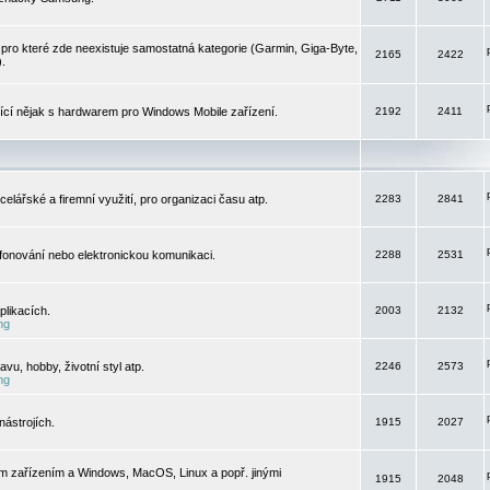
pro které zde neexistuje samostatná kategorie (Garmin, Giga-Byte,
2165
2422
).
jící nějak s hardwarem pro Windows Mobile zařízení.
2192
2411
elářské a firemní využití, pro organizaci času atp.
2283
2841
efonování nebo elektronickou komunikaci.
2288
2531
likacích.
2003
2132
ng
vu, hobby, životní styl atp.
2246
2573
ng
ástrojích.
1915
2027
m zařízením a Windows, MacOS, Linux a popř. jinými
1915
2048