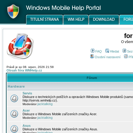
fo
O všem
FAQ
Hledat
Sez
Osobní nastavení
Při
Právě je so 08. srpen, 2026 21:58
Obsah fóra WMHelp.cz
Fórum
Hardware
Servis
Diskuze o technických potížích a opravách Windows Mobile produktů (samo
http://servis.wmhelp.cz).
jacktalking
Moderátor
Acer
Diskuze o Windows Mobile zařízeních značky Acer.
jacktalking
Moderátor
Asus
Diskuze o Windows Mobile zařízeních značky Asus.
jacktalking
Moderátor