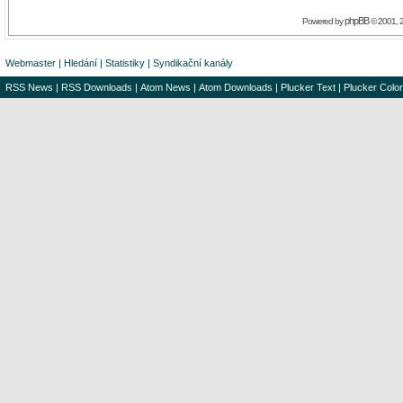
phpBB
Powered by
© 2001, 
Webmaster
|
Hledání
|
Statistiky
|
Syndikační kanály
RSS News
|
RSS Downloads
|
Atom News
|
Atom Downloads
|
Plucker Text
|
Plucker Color