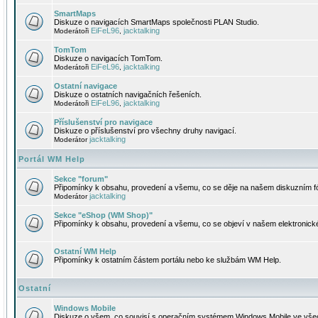
SmartMaps
Diskuze o navigacích SmartMaps společnosti PLAN Studio.
EiFeL96
jacktalking
Moderátoři
,
TomTom
Diskuze o navigacích TomTom.
EiFeL96
jacktalking
Moderátoři
,
Ostatní navigace
Diskuze o ostatních navigačních řešeních.
EiFeL96
jacktalking
Moderátoři
,
Příslušenství pro navigace
Diskuze o příslušenství pro všechny druhy navigací.
jacktalking
Moderátor
Portál WM Help
Sekce "forum"
Připomínky k obsahu, provedení a všemu, co se děje na našem diskuzním f
jacktalking
Moderátor
Sekce "eShop (WM Shop)"
Připomínky k obsahu, provedení a všemu, co se objeví v našem elektronic
Ostatní WM Help
Připomínky k ostatním částem portálu nebo ke službám WM Help.
Ostatní
Windows Mobile
Diskuze o všem, co souvisí s operačním systémem Windows Mobile ve všec