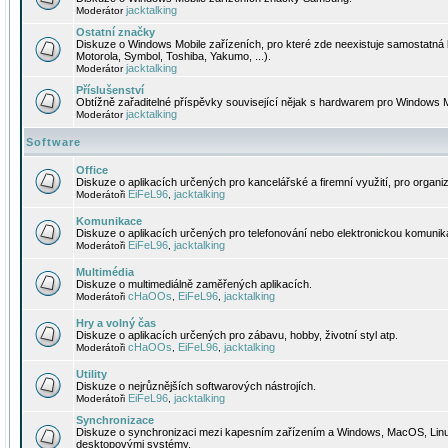
jacktalking
Moderátor
Ostatní značky
Diskuze o Windows Mobile zařízeních, pro které zde neexistuje samostatná 
Motorola, Symbol, Toshiba, Yakumo, ...).
jacktalking
Moderátor
Příslušenství
Obtížně zařaditelné příspěvky související nějak s hardwarem pro Windows M
jacktalking
Moderátor
Software
Office
Diskuze o aplikacích určených pro kancelářské a firemní využití, pro organiz
EiFeL96
jacktalking
Moderátoři
,
Komunikace
Diskuze o aplikacích určených pro telefonování nebo elektronickou komunika
EiFeL96
jacktalking
Moderátoři
,
Multimédia
Diskuze o multimediálně zaměřených aplikacích.
cHaOOs
EiFeL96
jacktalking
Moderátoři
,
,
Hry a volný čas
Diskuze o aplikacích určených pro zábavu, hobby, životní styl atp.
cHaOOs
EiFeL96
jacktalking
Moderátoři
,
,
Utility
Diskuze o nejrůznějších softwarových nástrojích.
EiFeL96
jacktalking
Moderátoři
,
Synchronizace
Diskuze o synchronizaci mezi kapesním zařízením a Windows, MacOS, Linux
desktopovými systémy.