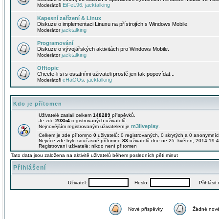
EiFeL96
jacktalking
Moderátoři
,
Kapesní zařízení & Linux
Diskuze o implementaci Linuxu na přístrojích s Windows Mobile.
jacktalking
Moderátor
Programování
Diskuze o vývojářských aktivitách pro Windows Mobile.
jacktalking
Moderátor
Offtopic
Chcete-li si s ostatními uživateli prostě jen tak popovídat...
cHaOOs
jacktalking
Moderátoři
,
Kdo je přítomen
Uživatelé zaslali celkem
148289
příspěvků.
Je zde
20354
registrovaných uživatelů.
m3liveplay
Nejnovějším registrovaným uživatelem je
.
Celkem je zde přítomno
0
uživatelů: 0 registrovaných, 0 skrytých a 0 anonymní
Nejvíce zde bylo současně přítomno
83
uživatelů dne ne 25. květen, 2014 19:4
Registrovaní uživatelé: nikdo není přítomen
Tato data jsou založena na aktivitě uživatelů během posledních pěti minut
Přihlášení
Uživatel:
Heslo:
Přihlásit m
Nové příspěvky
Žádné nové