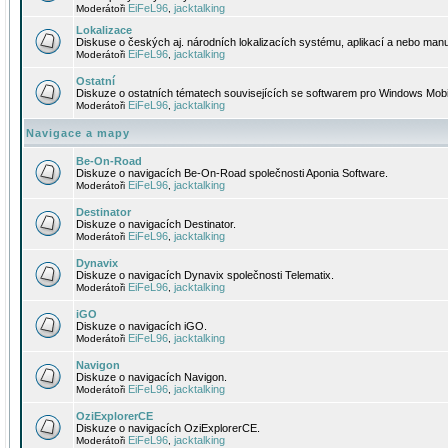
EiFeL96
jacktalking
Moderátoři
,
Lokalizace
Diskuse o českých aj. národních lokalizacích systému, aplikací a nebo manu
EiFeL96
jacktalking
Moderátoři
,
Ostatní
Diskuze o ostatních tématech souvisejících se softwarem pro Windows Mobi
EiFeL96
jacktalking
Moderátoři
,
Navigace a mapy
Be-On-Road
Diskuze o navigacích Be-On-Road společnosti Aponia Software.
EiFeL96
jacktalking
Moderátoři
,
Destinator
Diskuze o navigacích Destinator.
EiFeL96
jacktalking
Moderátoři
,
Dynavix
Diskuze o navigacích Dynavix společnosti Telematix.
EiFeL96
jacktalking
Moderátoři
,
iGO
Diskuze o navigacích iGO.
EiFeL96
jacktalking
Moderátoři
,
Navigon
Diskuze o navigacích Navigon.
EiFeL96
jacktalking
Moderátoři
,
OziExplorerCE
Diskuze o navigacích OziExplorerCE.
EiFeL96
jacktalking
Moderátoři
,