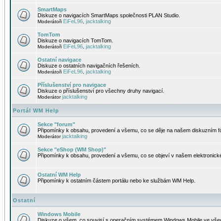
SmartMaps
Diskuze o navigacích SmartMaps společnosti PLAN Studio.
EiFeL96
jacktalking
Moderátoři
,
TomTom
Diskuze o navigacích TomTom.
EiFeL96
jacktalking
Moderátoři
,
Ostatní navigace
Diskuze o ostatních navigačních řešeních.
EiFeL96
jacktalking
Moderátoři
,
Příslušenství pro navigace
Diskuze o příslušenství pro všechny druhy navigací.
jacktalking
Moderátor
Portál WM Help
Sekce "forum"
Připomínky k obsahu, provedení a všemu, co se děje na našem diskuzním f
jacktalking
Moderátor
Sekce "eShop (WM Shop)"
Připomínky k obsahu, provedení a všemu, co se objeví v našem elektronic
Ostatní WM Help
Připomínky k ostatním částem portálu nebo ke službám WM Help.
Ostatní
Windows Mobile
Diskuze o všem, co souvisí s operačním systémem Windows Mobile ve všec