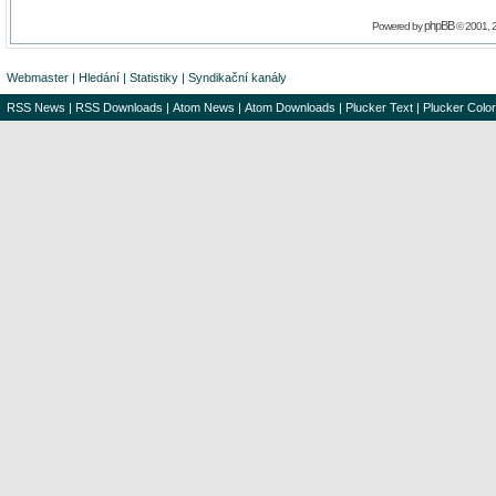
phpBB
Powered by
© 2001, 
Webmaster
|
Hledání
|
Statistiky
|
Syndikační kanály
RSS News
|
RSS Downloads
|
Atom News
|
Atom Downloads
|
Plucker Text
|
Plucker Color