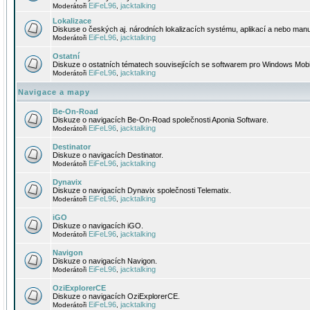
EiFeL96
jacktalking
Moderátoři
,
Lokalizace
Diskuse o českých aj. národních lokalizacích systému, aplikací a nebo manu
EiFeL96
jacktalking
Moderátoři
,
Ostatní
Diskuze o ostatních tématech souvisejících se softwarem pro Windows Mobi
EiFeL96
jacktalking
Moderátoři
,
Navigace a mapy
Be-On-Road
Diskuze o navigacích Be-On-Road společnosti Aponia Software.
EiFeL96
jacktalking
Moderátoři
,
Destinator
Diskuze o navigacích Destinator.
EiFeL96
jacktalking
Moderátoři
,
Dynavix
Diskuze o navigacích Dynavix společnosti Telematix.
EiFeL96
jacktalking
Moderátoři
,
iGO
Diskuze o navigacích iGO.
EiFeL96
jacktalking
Moderátoři
,
Navigon
Diskuze o navigacích Navigon.
EiFeL96
jacktalking
Moderátoři
,
OziExplorerCE
Diskuze o navigacích OziExplorerCE.
EiFeL96
jacktalking
Moderátoři
,