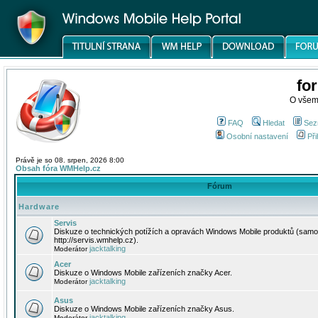
fo
O všem
FAQ
Hledat
Sez
Osobní nastavení
Při
Právě je so 08. srpen, 2026 8:00
Obsah fóra WMHelp.cz
Fórum
Hardware
Servis
Diskuze o technických potížích a opravách Windows Mobile produktů (samo
http://servis.wmhelp.cz).
jacktalking
Moderátor
Acer
Diskuze o Windows Mobile zařízeních značky Acer.
jacktalking
Moderátor
Asus
Diskuze o Windows Mobile zařízeních značky Asus.
jacktalking
Moderátor