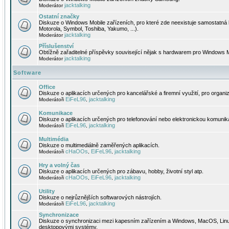
jacktalking
Moderátor
Ostatní značky
Diskuze o Windows Mobile zařízeních, pro které zde neexistuje samostatná 
Motorola, Symbol, Toshiba, Yakumo, ...).
jacktalking
Moderátor
Příslušenství
Obtížně zařaditelné příspěvky související nějak s hardwarem pro Windows M
jacktalking
Moderátor
Software
Office
Diskuze o aplikacích určených pro kancelářské a firemní využití, pro organiz
EiFeL96
jacktalking
Moderátoři
,
Komunikace
Diskuze o aplikacích určených pro telefonování nebo elektronickou komunika
EiFeL96
jacktalking
Moderátoři
,
Multimédia
Diskuze o multimediálně zaměřených aplikacích.
cHaOOs
EiFeL96
jacktalking
Moderátoři
,
,
Hry a volný čas
Diskuze o aplikacích určených pro zábavu, hobby, životní styl atp.
cHaOOs
EiFeL96
jacktalking
Moderátoři
,
,
Utility
Diskuze o nejrůznějších softwarových nástrojích.
EiFeL96
jacktalking
Moderátoři
,
Synchronizace
Diskuze o synchronizaci mezi kapesním zařízením a Windows, MacOS, Linux
desktopovými systémy.