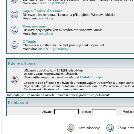
EiFeL96
jacktalking
Moderátoři
,
Kapesní zařízení & Linux
Diskuze o implementaci Linuxu na přístrojích s Windows Mobile.
jacktalking
Moderátor
Programování
Diskuze o vývojářských aktivitách pro Windows Mobile.
jacktalking
Moderátor
Offtopic
Chcete-li si s ostatními uživateli prostě jen tak popovídat...
cHaOOs
jacktalking
Moderátoři
,
Kdo je přítomen
Uživatelé zaslali celkem
148289
příspěvků.
Je zde
20345
registrovaných uživatelů.
tikitakahungar
Nejnovějším registrovaným uživatelem je
.
Celkem je zde přítomno
0
uživatelů: 0 registrovaných, 0 skrytých a 0 anonymní
Nejvíce zde bylo současně přítomno
83
uživatelů dne ne 25. květen, 2014 19:4
Registrovaní uživatelé: nikdo není přítomen
Tato data jsou založena na aktivitě uživatelů během posledních pěti minut
Přihlášení
Uživatel:
Heslo:
Přihlásit m
Nové příspěvky
Žádné nové