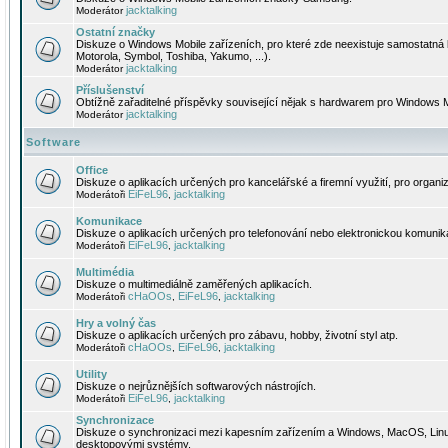
jacktalking
Moderátor
Ostatní značky
Diskuze o Windows Mobile zařízeních, pro které zde neexistuje samostatná 
Motorola, Symbol, Toshiba, Yakumo, ...).
jacktalking
Moderátor
Příslušenství
Obtížně zařaditelné příspěvky související nějak s hardwarem pro Windows M
jacktalking
Moderátor
Software
Office
Diskuze o aplikacích určených pro kancelářské a firemní využití, pro organiz
EiFeL96
jacktalking
Moderátoři
,
Komunikace
Diskuze o aplikacích určených pro telefonování nebo elektronickou komunika
EiFeL96
jacktalking
Moderátoři
,
Multimédia
Diskuze o multimediálně zaměřených aplikacích.
cHaOOs
EiFeL96
jacktalking
Moderátoři
,
,
Hry a volný čas
Diskuze o aplikacích určených pro zábavu, hobby, životní styl atp.
cHaOOs
EiFeL96
jacktalking
Moderátoři
,
,
Utility
Diskuze o nejrůznějších softwarových nástrojích.
EiFeL96
jacktalking
Moderátoři
,
Synchronizace
Diskuze o synchronizaci mezi kapesním zařízením a Windows, MacOS, Linux
desktopovými systémy.