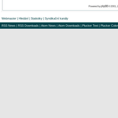
phpBB
Powered by
© 2001, 
Webmaster
|
Hledání
|
Statistiky
|
Syndikační kanály
RSS News
|
RSS Downloads
|
Atom News
|
Atom Downloads
|
Plucker Text
|
Plucker Color