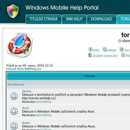
fo
O všem
FAQ
Hledat
Sez
Osobní nastavení
Při
Právě je ne 09. srpen, 2026 12:13
Obsah fóra WMHelp.cz
Fórum
Hardware
Servis
Diskuze o technických potížích a opravách Windows Mobile produktů (samo
http://servis.wmhelp.cz).
jacktalking
Moderátor
Acer
Diskuze o Windows Mobile zařízeních značky Acer.
jacktalking
Moderátor
Asus
Diskuze o Windows Mobile zařízeních značky Asus.
jacktalking
Moderátor