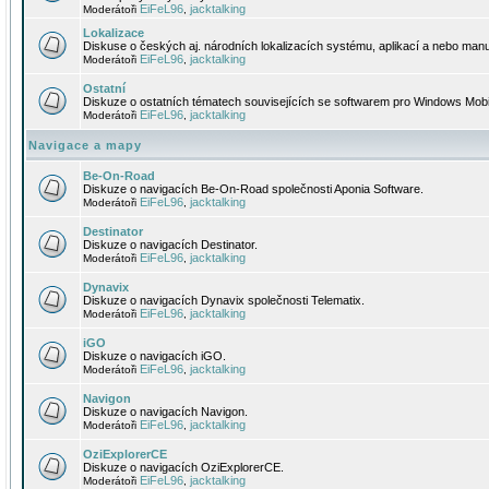
EiFeL96
jacktalking
Moderátoři
,
Lokalizace
Diskuse o českých aj. národních lokalizacích systému, aplikací a nebo manu
EiFeL96
jacktalking
Moderátoři
,
Ostatní
Diskuze o ostatních tématech souvisejících se softwarem pro Windows Mobi
EiFeL96
jacktalking
Moderátoři
,
Navigace a mapy
Be-On-Road
Diskuze o navigacích Be-On-Road společnosti Aponia Software.
EiFeL96
jacktalking
Moderátoři
,
Destinator
Diskuze o navigacích Destinator.
EiFeL96
jacktalking
Moderátoři
,
Dynavix
Diskuze o navigacích Dynavix společnosti Telematix.
EiFeL96
jacktalking
Moderátoři
,
iGO
Diskuze o navigacích iGO.
EiFeL96
jacktalking
Moderátoři
,
Navigon
Diskuze o navigacích Navigon.
EiFeL96
jacktalking
Moderátoři
,
OziExplorerCE
Diskuze o navigacích OziExplorerCE.
EiFeL96
jacktalking
Moderátoři
,