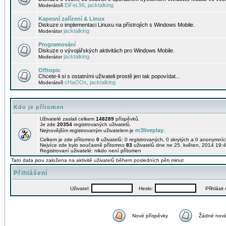
EiFeL96
jacktalking
Moderátoři
,
Kapesní zařízení & Linux
Diskuze o implementaci Linuxu na přístrojích s Windows Mobile.
jacktalking
Moderátor
Programování
Diskuze o vývojářských aktivitách pro Windows Mobile.
jacktalking
Moderátor
Offtopic
Chcete-li si s ostatními uživateli prostě jen tak popovídat...
cHaOOs
jacktalking
Moderátoři
,
Kdo je přítomen
Uživatelé zaslali celkem
148289
příspěvků.
Je zde
20354
registrovaných uživatelů.
m3liveplay
Nejnovějším registrovaným uživatelem je
.
Celkem je zde přítomno
0
uživatelů: 0 registrovaných, 0 skrytých a 0 anonymní
Nejvíce zde bylo současně přítomno
83
uživatelů dne ne 25. květen, 2014 19:4
Registrovaní uživatelé: nikdo není přítomen
Tato data jsou založena na aktivitě uživatelů během posledních pěti minut
Přihlášení
Uživatel:
Heslo:
Přihlásit m
Nové příspěvky
Žádné nové