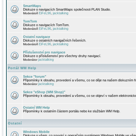
SmartMaps
Diskuze o navigacích SmartMaps společnosti PLAN Studio.
EiFeL96
jacktalking
Moderátoři
,
TomTom
Diskuze o navigacích TomTom.
EiFeL96
jacktalking
Moderátoři
,
Ostatní navigace
Diskuze o ostatních navigačních řešeních.
EiFeL96
jacktalking
Moderátoři
,
Příslušenství pro navigace
Diskuze o příslušenství pro všechny druhy navigací.
jacktalking
Moderátor
Portál WM Help
Sekce "forum"
Připomínky k obsahu, provedení a všemu, co se děje na našem diskuzním f
jacktalking
Moderátor
Sekce "eShop (WM Shop)"
Připomínky k obsahu, provedení a všemu, co se objeví v našem elektronic
Ostatní WM Help
Připomínky k ostatním částem portálu nebo ke službám WM Help.
Ostatní
Windows Mobile
Diskuze o všem, co souvisí s operačním systémem Windows Mobile ve všec