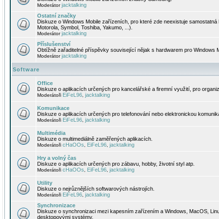
jacktalking
Moderátor
Ostatní značky
Diskuze o Windows Mobile zařízeních, pro které zde neexistuje samostatná 
Motorola, Symbol, Toshiba, Yakumo, ...).
jacktalking
Moderátor
Příslušenství
Obtížně zařaditelné příspěvky související nějak s hardwarem pro Windows M
jacktalking
Moderátor
Software
Office
Diskuze o aplikacích určených pro kancelářské a firemní využití, pro organiz
EiFeL96
jacktalking
Moderátoři
,
Komunikace
Diskuze o aplikacích určených pro telefonování nebo elektronickou komunika
EiFeL96
jacktalking
Moderátoři
,
Multimédia
Diskuze o multimediálně zaměřených aplikacích.
cHaOOs
EiFeL96
jacktalking
Moderátoři
,
,
Hry a volný čas
Diskuze o aplikacích určených pro zábavu, hobby, životní styl atp.
cHaOOs
EiFeL96
jacktalking
Moderátoři
,
,
Utility
Diskuze o nejrůznějších softwarových nástrojích.
EiFeL96
jacktalking
Moderátoři
,
Synchronizace
Diskuze o synchronizaci mezi kapesním zařízením a Windows, MacOS, Linux
desktopovými systémy.