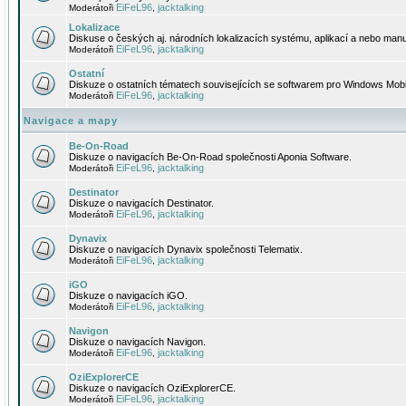
EiFeL96
jacktalking
Moderátoři
,
Lokalizace
Diskuse o českých aj. národních lokalizacích systému, aplikací a nebo manu
EiFeL96
jacktalking
Moderátoři
,
Ostatní
Diskuze o ostatních tématech souvisejících se softwarem pro Windows Mobi
EiFeL96
jacktalking
Moderátoři
,
Navigace a mapy
Be-On-Road
Diskuze o navigacích Be-On-Road společnosti Aponia Software.
EiFeL96
jacktalking
Moderátoři
,
Destinator
Diskuze o navigacích Destinator.
EiFeL96
jacktalking
Moderátoři
,
Dynavix
Diskuze o navigacích Dynavix společnosti Telematix.
EiFeL96
jacktalking
Moderátoři
,
iGO
Diskuze o navigacích iGO.
EiFeL96
jacktalking
Moderátoři
,
Navigon
Diskuze o navigacích Navigon.
EiFeL96
jacktalking
Moderátoři
,
OziExplorerCE
Diskuze o navigacích OziExplorerCE.
EiFeL96
jacktalking
Moderátoři
,