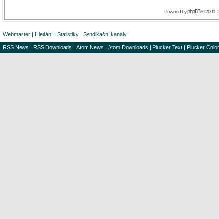
phpBB
Powered by
© 2001, 
Webmaster
|
Hledání
|
Statistiky
|
Syndikační kanály
RSS News
|
RSS Downloads
|
Atom News
|
Atom Downloads
|
Plucker Text
|
Plucker Color