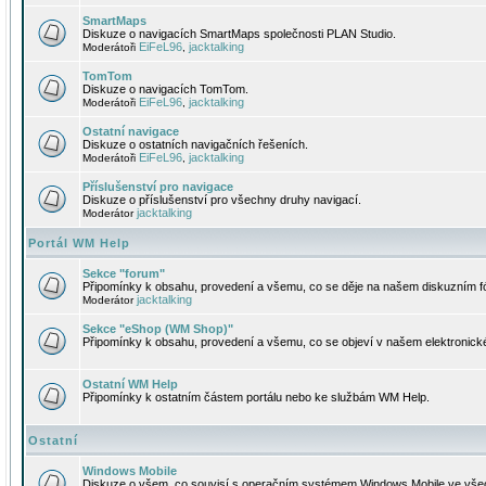
SmartMaps
Diskuze o navigacích SmartMaps společnosti PLAN Studio.
EiFeL96
jacktalking
Moderátoři
,
TomTom
Diskuze o navigacích TomTom.
EiFeL96
jacktalking
Moderátoři
,
Ostatní navigace
Diskuze o ostatních navigačních řešeních.
EiFeL96
jacktalking
Moderátoři
,
Příslušenství pro navigace
Diskuze o příslušenství pro všechny druhy navigací.
jacktalking
Moderátor
Portál WM Help
Sekce "forum"
Připomínky k obsahu, provedení a všemu, co se děje na našem diskuzním f
jacktalking
Moderátor
Sekce "eShop (WM Shop)"
Připomínky k obsahu, provedení a všemu, co se objeví v našem elektronic
Ostatní WM Help
Připomínky k ostatním částem portálu nebo ke službám WM Help.
Ostatní
Windows Mobile
Diskuze o všem, co souvisí s operačním systémem Windows Mobile ve všec