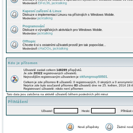
EiFeL96
jacktalking
Moderátoři
,
Kapesní zařízení & Linux
Diskuze o implementaci Linuxu na přístrojích s Windows Mobile.
jacktalking
Moderátor
Programování
Diskuze o vývojářských aktivitách pro Windows Mobile.
jacktalking
Moderátor
Offtopic
Chcete-li si s ostatními uživateli prostě jen tak popovídat...
cHaOOs
jacktalking
Moderátoři
,
Kdo je přítomen
Uživatelé zaslali celkem
148289
příspěvků.
Je zde
20322
registrovaných uživatelů.
okfungroup50501
Nejnovějším registrovaným uživatelem je
.
Celkem je zde přítomno
0
uživatelů: 0 registrovaných, 0 skrytých a 0 anonymní
Nejvíce zde bylo současně přítomno
83
uživatelů dne ne 25. květen, 2014 19:4
Registrovaní uživatelé: nikdo není přítomen
Tato data jsou založena na aktivitě uživatelů během posledních pěti minut
Přihlášení
Uživatel:
Heslo:
Přihlásit m
Nové příspěvky
Žádné nové