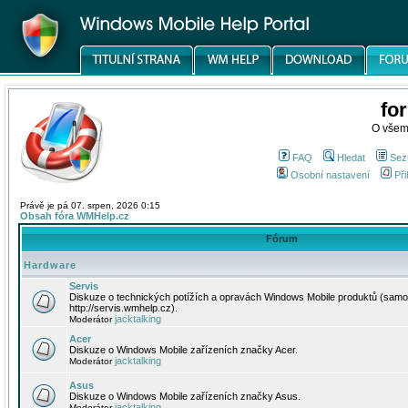
fo
O všem
FAQ
Hledat
Sez
Osobní nastavení
Při
Právě je pá 07. srpen, 2026 0:15
Obsah fóra WMHelp.cz
Fórum
Hardware
Servis
Diskuze o technických potížích a opravách Windows Mobile produktů (samo
http://servis.wmhelp.cz).
jacktalking
Moderátor
Acer
Diskuze o Windows Mobile zařízeních značky Acer.
jacktalking
Moderátor
Asus
Diskuze o Windows Mobile zařízeních značky Asus.
jacktalking
Moderátor